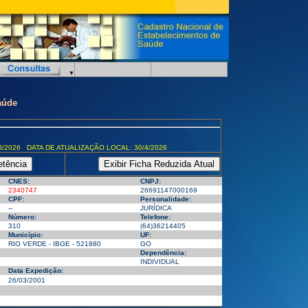
aúde
8/2026 DATA DE ATUALIZAÇÃO LOCAL: 30/4/2026
CNES:
CNPJ:
2340747
26691147000169
CPF:
Personalidade:
--
JURÍDICA
Número:
Telefone:
310
(64)36214405
Município:
UF:
RIO VERDE - IBGE - 521880
GO
Dependência:
INDIVIDUAL
Data Expedição:
26/03/2001