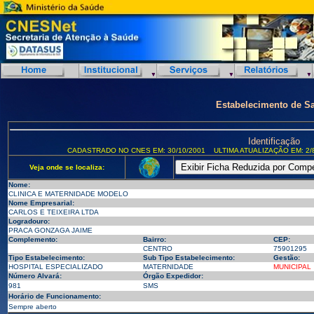
Estabelecimento de S
Identificação
CADASTRADO NO CNES EM: 30/10/2001
ULTIMA ATUALIZAÇÃO EM: 2/
Veja onde se localiza:
Nome:
CLINICA E MATERNIDADE MODELO
Nome Empresarial:
CARLOS E TEIXEIRA LTDA
Logradouro:
PRACA GONZAGA JAIME
Complemento:
Bairro:
CEP:
CENTRO
75901295
Tipo Estabelecimento:
Sub Tipo Estabelecimento:
Gestão:
HOSPITAL ESPECIALIZADO
MATERNIDADE
MUNICIPAL
Número Alvará:
Órgão Expedidor:
981
SMS
Horário de Funcionamento:
Sempre aberto