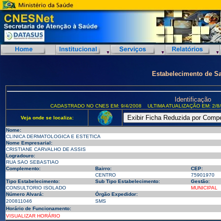
Estabelecimento de S
Identificação
CADASTRADO NO CNES EM: 9/4/2008
ULTIMA ATUALIZAÇÃO EM: 2/8
Veja onde se localiza:
Nome:
CLINICA DERMATOLOGICA E ESTETICA
Nome Empresarial:
CRISTIANE CARVALHO DE ASSIS
Logradouro:
RUA SAO SEBASTIAO
Complemento:
Bairro:
CEP:
CENTRO
75901970
Tipo Estabelecimento:
Sub Tipo Estabelecimento:
Gestão:
CONSULTORIO ISOLADO
MUNICIPAL
Número Alvará:
Órgão Expedidor:
200811046
SMS
Horário de Funcionamento:
VISUALIZAR HORÁRIO