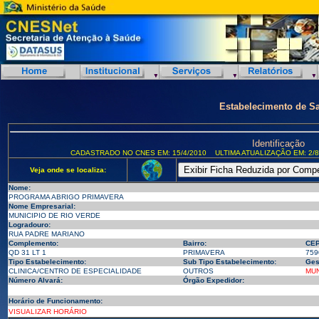
Estabelecimento de S
Identificação
CADASTRADO NO CNES EM: 15/4/2010
ULTIMA ATUALIZAÇÃO EM: 2/8
Veja onde se localiza:
Nome:
PROGRAMA ABRIGO PRIMAVERA
Nome Empresarial:
MUNICIPIO DE RIO VERDE
Logradouro:
RUA PADRE MARIANO
Complemento:
Bairro:
CEP
QD 31 LT 1
PRIMAVERA
759
Tipo Estabelecimento:
Sub Tipo Estabelecimento:
Ges
CLINICA/CENTRO DE ESPECIALIDADE
OUTROS
MUN
Número Alvará:
Órgão Expedidor:
Horário de Funcionamento:
VISUALIZAR HORÁRIO