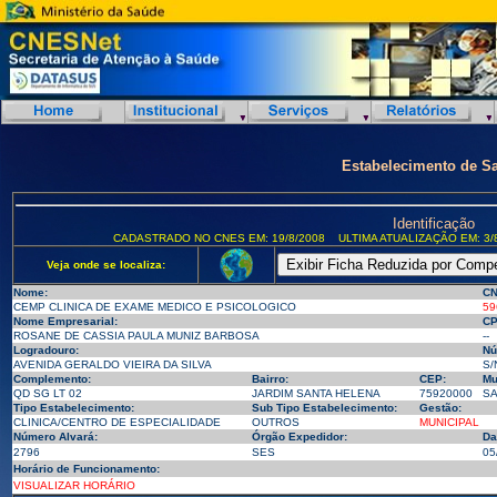
Estabelecimento de S
Identificação
CADASTRADO NO CNES EM: 19/8/2008
ULTIMA ATUALIZAÇÃO EM: 3/
Veja onde se localiza:
Nome:
CN
CEMP CLINICA DE EXAME MEDICO E PSICOLOGICO
59
Nome Empresarial:
CP
ROSANE DE CASSIA PAULA MUNIZ BARBOSA
--
Logradouro:
Nú
AVENIDA GERALDO VIEIRA DA SILVA
S/
Complemento:
Bairro:
CEP:
Mu
QD SG LT 02
JARDIM SANTA HELENA
75920000
SA
Tipo Estabelecimento:
Sub Tipo Estabelecimento:
Gestão:
CLINICA/CENTRO DE ESPECIALIDADE
OUTROS
MUNICIPAL
Número Alvará:
Órgão Expedidor:
Da
2796
SES
05
Horário de Funcionamento:
VISUALIZAR HORÁRIO