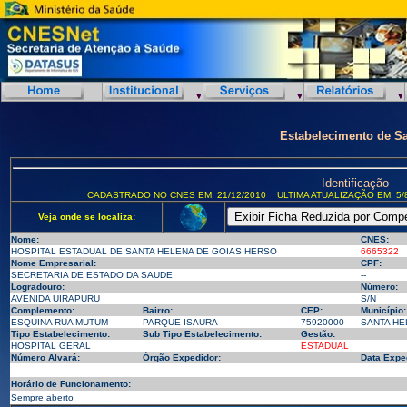
Estabelecimento de S
Identificação
CADASTRADO NO CNES EM: 21/12/2010
ULTIMA ATUALIZAÇÃO EM: 5/
Veja onde se localiza:
Nome:
CNES:
HOSPITAL ESTADUAL DE SANTA HELENA DE GOIAS HERSO
6665322
Nome Empresarial:
CPF:
SECRETARIA DE ESTADO DA SAUDE
--
Logradouro:
Número:
AVENIDA UIRAPURU
S/N
Complemento:
Bairro:
CEP:
Município:
ESQUINA RUA MUTUM
PARQUE ISAURA
75920000
SANTA HEL
Tipo Estabelecimento:
Sub Tipo Estabelecimento:
Gestão:
HOSPITAL GERAL
ESTADUAL
Número Alvará:
Órgão Expedidor:
Data Expe
Horário de Funcionamento:
Sempre aberto