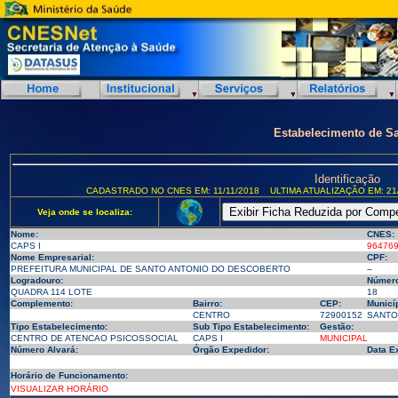
Estabelecimento de S
Identificação
CADASTRADO NO CNES EM: 11/11/2018
ULTIMA ATUALIZAÇÃO EM: 21/
Veja onde se localiza:
Nome:
CNES:
CAPS I
96476
Nome Empresarial:
CPF:
PREFEITURA MUNICIPAL DE SANTO ANTONIO DO DESCOBERTO
--
Logradouro:
Número
QUADRA 114 LOTE
18
Complemento:
Bairro:
CEP:
Municíp
CENTRO
72900152
SANTO 
Tipo Estabelecimento:
Sub Tipo Estabelecimento:
Gestão:
CENTRO DE ATENCAO PSICOSSOCIAL
CAPS I
MUNICIPAL
Número Alvará:
Órgão Expedidor:
Data E
Horário de Funcionamento:
VISUALIZAR HORÁRIO