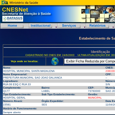
Estabelecimento de S
Identificação
CADASTRADO NO CNES EM: 24/6/2003
ULTIMA ATUALIZAÇÃO EM: 30/
Veja onde se localiza:
Nome:
CNES:
HOSPITAL MUNICIPAL SANTA MADALENA
238338
Nome Empresarial:
CPF:
PREFEITURA MUNICIPAL SAO JOAO DALIANCA
--
Logradouro:
Número
RUA 08 ESQ C RUA 33
S/N
Complemento:
Bairro:
CEP:
Municíp
Q177
LABEL
73760000
SAO JO
Tipo Estabelecimento:
Sub Tipo Estabelecimento:
Gestão:
HOSPITAL GERAL
MUNICIPAL
Número Alvará:
Órgão Expedidor:
Data Ex
15581
SES
11/04/2
Horário de Funcionamento:
Sempre aberto