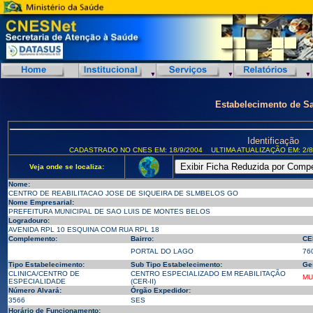
Estabelecimento de S
Identificação
CADASTRADO NO CNES EM: 18/9/2004
ULTIMA ATUALIZAÇÃO EM: 2/8
Veja onde se localiza:
Nome:
CENTRO DE REABILITACAO JOSE DE SIQUEIRA DE SLMBELOS GO
Nome Empresarial:
PREFEITURA MUNICIPAL DE SAO LUIS DE MONTES BELOS
Logradouro:
AVENIDA RPL 10 ESQUINA COM RUA RPL 18
Complemento:
Bairro:
CE
PORTAL DO LAGO
76
Tipo Estabelecimento:
Sub Tipo Estabelecimento:
Ge
CLINICA/CENTRO DE
CENTRO ESPECIALIZADO EM REABILITAÇÃO
MU
ESPECIALIDADE
(CER-II)
Número Alvará:
Órgão Expedidor:
3566
SES
Horário de Funcionamento: