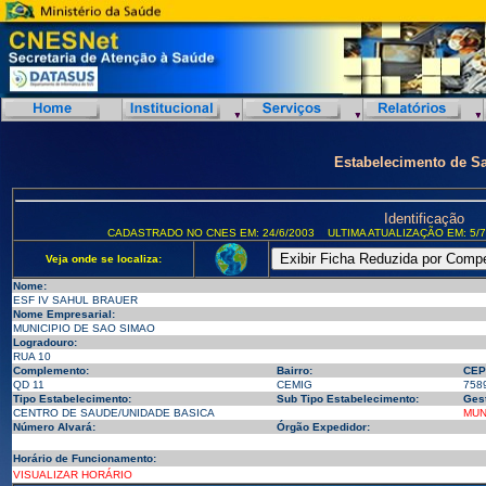
Estabelecimento de S
Identificação
CADASTRADO NO CNES EM: 24/6/2003
ULTIMA ATUALIZAÇÃO EM: 5/7
Veja onde se localiza:
Nome:
ESF IV SAHUL BRAUER
Nome Empresarial:
MUNICIPIO DE SAO SIMAO
Logradouro:
RUA 10
Complemento:
Bairro:
CEP
QD 11
CEMIG
758
Tipo Estabelecimento:
Sub Tipo Estabelecimento:
Ges
CENTRO DE SAUDE/UNIDADE BASICA
MUN
Número Alvará:
Órgão Expedidor:
Horário de Funcionamento:
VISUALIZAR HORÁRIO