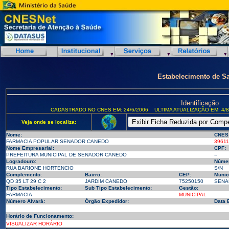
Estabelecimento de S
Identificação
CADASTRADO NO CNES EM: 24/6/2006
ULTIMA ATUALIZAÇÃO EM: 4/8
Veja onde se localiza:
Nome:
CNES
FARMACIA POPULAR SENADOR CANEDO
39611
Nome Empresarial:
CPF:
PREFEITURA MUNICIPAL DE SENADOR CANEDO
--
Logradouro:
Númer
RUA BARIONE HORTENCIO
S/N
Complemento:
Bairro:
CEP:
Munic
QD 35 LT 29 C 2
JARDIM CANEDO
75250150
SENAD
Tipo Estabelecimento:
Sub Tipo Estabelecimento:
Gestão:
FARMACIA
MUNICIPAL
Número Alvará:
Órgão Expedidor:
Data 
Horário de Funcionamento:
VISUALIZAR HORÁRIO