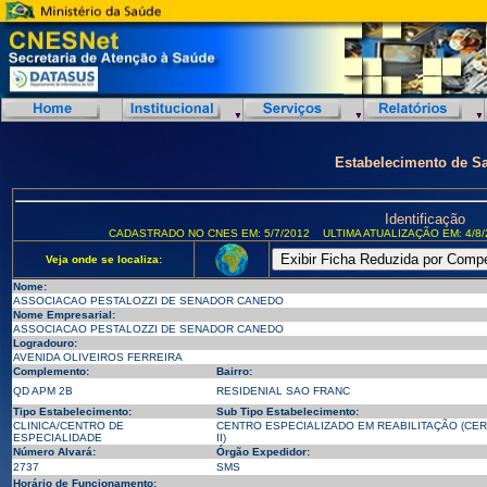
Estabelecimento de S
Identificação
CADASTRADO NO CNES EM: 5/7/2012
ULTIMA ATUALIZAÇÃO EM: 4/8/
Veja onde se localiza:
Nome:
ASSOCIACAO PESTALOZZI DE SENADOR CANEDO
Nome Empresarial:
ASSOCIACAO PESTALOZZI DE SENADOR CANEDO
Logradouro:
AVENIDA OLIVEIROS FERREIRA
Complemento:
Bairro:
QD APM 2B
RESIDENIAL SAO FRANC
Tipo Estabelecimento:
Sub Tipo Estabelecimento:
CLINICA/CENTRO DE
CENTRO ESPECIALIZADO EM REABILITAÇÃO (CER
ESPECIALIDADE
II)
Número Alvará:
Órgão Expedidor:
2737
SMS
Horário de Funcionamento: