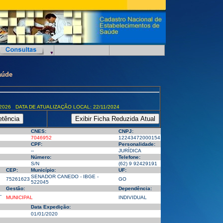
aúde
2026 DATA DE ATUALIZAÇÃO LOCAL: 22/11/2024
CNES:
CNPJ:
7046952
12243472000154
CPF:
Personalidade:
--
JURÍDICA
Número:
Telefone:
S/N
(62) 9 92429191
CEP:
Município:
UF:
SENADOR CANEDO - IBGE -
75261623
GO
522045
Gestão:
Dependência:
-
MUNICIPAL
INDIVIDUAL
Data Expedição:
01/01/2020