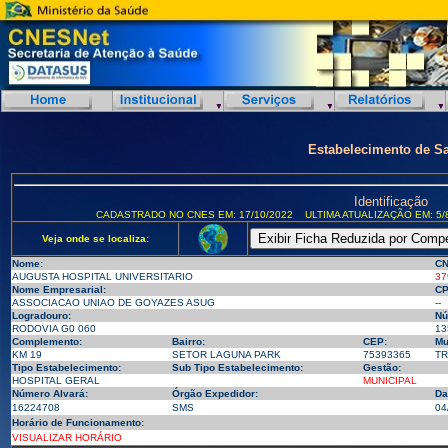
Estabelecimento de S
Identificação
CADASTRADO NO CNES EM: 17/10/2022
ULTIMA ATUALIZAÇÃO EM: 5/
Veja onde se localiza:
Nome:
CN
AUGUSTA HOSPITAL UNIVERSITARIO
37
Nome Empresarial:
CP
ASSOCIACAO UNIAO DE GOYAZES ASUG
--
Logradouro:
Nú
RODOVIA G0 060
13
Complemento:
Bairro:
CEP:
Mu
KM 19
SETOR LAGUNA PARK
75393365
TR
Tipo Estabelecimento:
Sub Tipo Estabelecimento:
Gestão:
HOSPITAL GERAL
MUNICIPAL
Número Alvará:
Órgão Expedidor:
Da
16224708
SMS
04
Horário de Funcionamento:
VISUALIZAR HORÁRIO