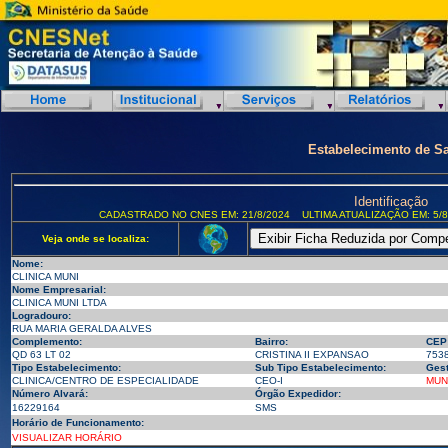
Estabelecimento de S
Identificação
CADASTRADO NO CNES EM: 21/8/2024
ULTIMA ATUALIZAÇÃO EM: 5/8
Veja onde se localiza:
Nome:
CLINICA MUNI
Nome Empresarial:
CLINICA MUNI LTDA
Logradouro:
RUA MARIA GERALDA ALVES
Complemento:
Bairro:
CEP
QD 63 LT 02
CRISTINA II EXPANSAO
753
Tipo Estabelecimento:
Sub Tipo Estabelecimento:
Gest
CLINICA/CENTRO DE ESPECIALIDADE
CEO-I
MUN
Número Alvará:
Órgão Expedidor:
16229164
SMS
Horário de Funcionamento:
VISUALIZAR HORÁRIO