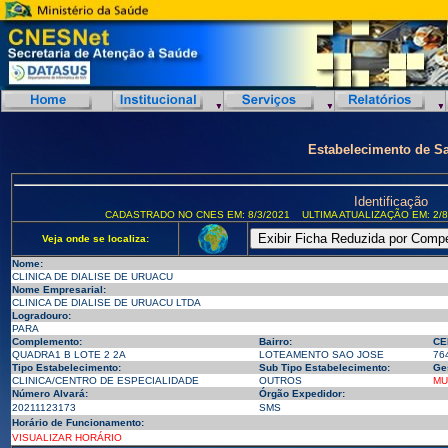
Estabelecimento de S
Identificação
CADASTRADO NO CNES EM: 8/3/2021
ULTIMA ATUALIZAÇÃO EM: 2/8
Veja onde se localiza:
Nome:
CLINICA DE DIALISE DE URUACU
Nome Empresarial:
CLINICA DE DIALISE DE URUACU LTDA
Logradouro:
PARA
Complemento:
Bairro:
CE
QUADRA1 B LOTE 2 2A
LOTEAMENTO SAO JOSE
76
Tipo Estabelecimento:
Sub Tipo Estabelecimento:
Ge
CLINICA/CENTRO DE ESPECIALIDADE
OUTROS
MU
Número Alvará:
Órgão Expedidor:
20211123173
SMS
Horário de Funcionamento:
VISUALIZAR HORÁRIO