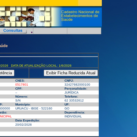
aúde
/2026 DATA DE ATUALIZAÇÃO LOCAL: 1/6/2026
CNES:
CNPJ:
0517801
32427682000100
CPF:
Personalidade:
--
JURÍDICA
Número:
Telefone:
S/N
62 33532612
P:
Município:
UF:
400000
URUACU - IBGE - 522160
GO
stão:
Dependência:
NICIPAL
INDIVIDUAL
Data Expedição:
20/02/2026