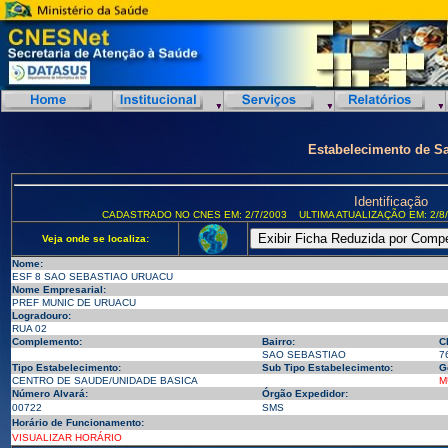
Estabelecimento de S
Identificação
CADASTRADO NO CNES EM: 2/7/2003
ULTIMA ATUALIZAÇÃO EM: 2/8
Veja onde se localiza:
Nome:
ESF 8 SAO SEBASTIAO URUACU
Nome Empresarial:
PREF MUNIC DE URUACU
Logradouro:
RUA 02
Complemento:
Bairro:
C
SAO SEBASTIAO
7
Tipo Estabelecimento:
Sub Tipo Estabelecimento:
G
CENTRO DE SAUDE/UNIDADE BASICA
M
Número Alvará:
Órgão Expedidor:
00722
SMS
Horário de Funcionamento:
VISUALIZAR HORÁRIO