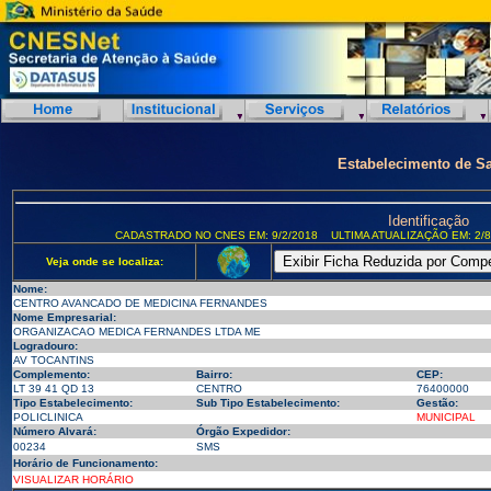
Estabelecimento de S
Identificação
CADASTRADO NO CNES EM: 9/2/2018
ULTIMA ATUALIZAÇÃO EM: 2/8
Veja onde se localiza:
Nome:
CENTRO AVANCADO DE MEDICINA FERNANDES
Nome Empresarial:
ORGANIZACAO MEDICA FERNANDES LTDA ME
Logradouro:
AV TOCANTINS
Complemento:
Bairro:
CEP:
LT 39 41 QD 13
CENTRO
76400000
Tipo Estabelecimento:
Sub Tipo Estabelecimento:
Gestão:
POLICLINICA
MUNICIPAL
Número Alvará:
Órgão Expedidor:
00234
SMS
Horário de Funcionamento:
VISUALIZAR HORÁRIO