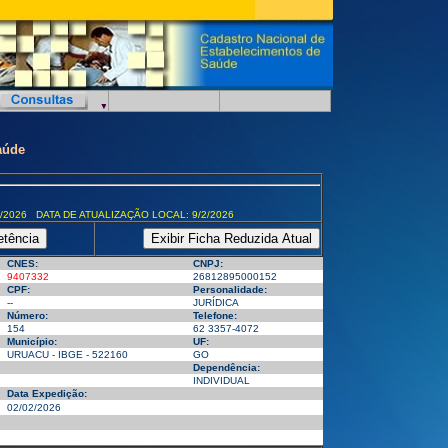
aúde
/2026 DATA DE ATUALIZAÇÃO LOCAL: 9/2/2026
CNES:
CNPJ:
9407332
26812895000152
CPF:
Personalidade:
--
JURÍDICA
Número:
Telefone:
154
62 3357-4072
Município:
UF:
URUACU - IBGE - 522160
GO
Dependência:
INDIVIDUAL
Data Expedição:
02/02/2026