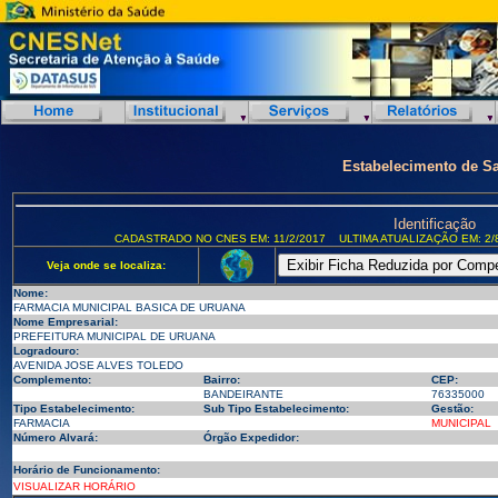
Estabelecimento de S
Identificação
CADASTRADO NO CNES EM: 11/2/2017
ULTIMA ATUALIZAÇÃO EM: 2/
Veja onde se localiza:
Nome:
FARMACIA MUNICIPAL BASICA DE URUANA
Nome Empresarial:
PREFEITURA MUNICIPAL DE URUANA
Logradouro:
AVENIDA JOSE ALVES TOLEDO
Complemento:
Bairro:
CEP:
BANDEIRANTE
76335000
Tipo Estabelecimento:
Sub Tipo Estabelecimento:
Gestão:
FARMACIA
MUNICIPAL
Número Alvará:
Órgão Expedidor:
Horário de Funcionamento:
VISUALIZAR HORÁRIO