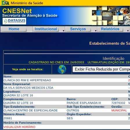
Estabelecimento de S
Identificação
CADASTRADO NO CNES EM: 24/6/2003
ULTIMA ATUALIZAÇÃO EM: 19/
Veja onde se localiza:
Nome:
C
CLINICA DO RIM E HIPERTENSAO
2
Nome Empresarial:
C
DA VILA SERVICOS MEDICOS LTDA
--
Logradouro:
N
QUADRA 32 LOTE 16
S
Complemento:
Bairro:
CEP:
M
QUADRA 32 LOTE 16
PARQUE ESPLANADA III
72876332
V
Tipo Estabelecimento:
Sub Tipo Estabelecimento:
Gestão:
CLINICA/CENTRO DE ESPECIALIDADE
OUTROS
MUNICIPAL
Número Alvará:
Órgão Expedidor:
D
20881
SES
2
Horário de Funcionamento:
VISUALIZAR HORÁRIO