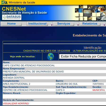
Estabelecimento de S
Identificação
CADASTRADO NO CNES EM: 16/12/2008
ULTIMA ATUALIZAÇÃO EM: 6/
Veja onde se localiza:
Nome:
CAPS CENTRO DE ATENCAO PSICOSSOCIAL
Nome Empresarial:
PREFEITURA MUNICIPAL DE VALPARAISO DE GOIAS
Logradouro:
AVENIDA CENTRAL
Complemento:
Bairro:
CEP:
AREA INSTITUCIONAL 2
CRUZEIRO DO SUL
72870001
Tipo Estabelecimento:
Sub Tipo Estabelecimento:
Gestão:
CENTRO DE ATENCAO PSICOSSOCIAL
CAPS II
MUNICIPAL
Número Alvará:
Órgão Expedidor:
Horário de Funcionamento:
VISUALIZAR HORÁRIO