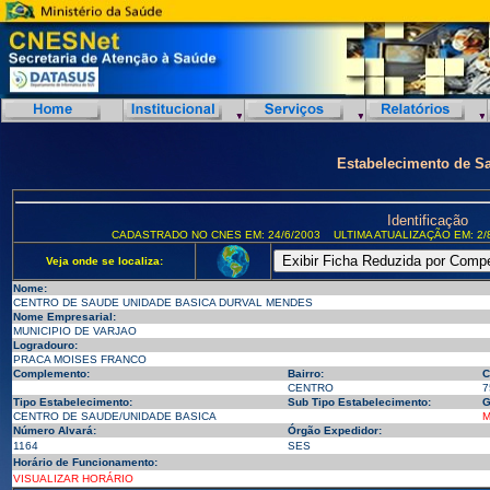
Estabelecimento de S
Identificação
CADASTRADO NO CNES EM: 24/6/2003
ULTIMA ATUALIZAÇÃO EM: 2/
Veja onde se localiza:
Nome:
CENTRO DE SAUDE UNIDADE BASICA DURVAL MENDES
Nome Empresarial:
MUNICIPIO DE VARJAO
Logradouro:
PRACA MOISES FRANCO
Complemento:
Bairro:
C
CENTRO
7
Tipo Estabelecimento:
Sub Tipo Estabelecimento:
G
CENTRO DE SAUDE/UNIDADE BASICA
M
Número Alvará:
Órgão Expedidor:
1164
SES
Horário de Funcionamento:
VISUALIZAR HORÁRIO