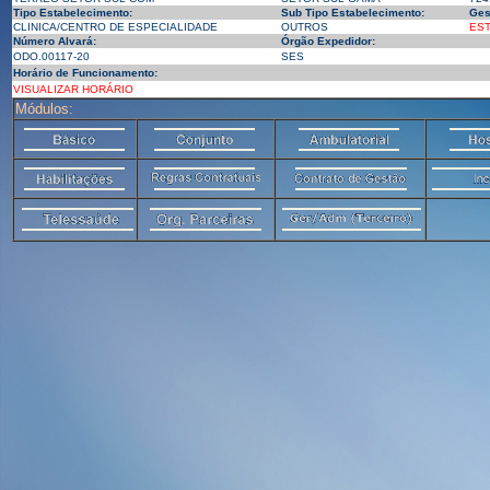
Tipo Estabelecimento:
Sub Tipo Estabelecimento:
Ges
CLINICA/CENTRO DE ESPECIALIDADE
OUTROS
ES
Número Alvará:
Órgão Expedidor:
ODO.00117-20
SES
Horário de Funcionamento:
VISUALIZAR HORÁRIO
Módulos: