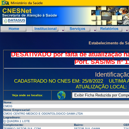
Estabelecimento de S
DESATIVADO por falta de atualização h
Port. SAS/MS nº 1
Identificaçã
CADASTRADO NO CNES EM: 25/8/2022
ULTIMA A
ATUALIZAÇÃO LOCAL: 1
Veja onde se localiza:
Nome:
CMOG
Nome Empresarial:
CMOG CENTRO MEDICO E ODONTOLOGICO GAMA LTDA
Logradouro:
Q QUADRA 1 LOTE
Complemento:
Bairro:
CEP
TERREO SETOR SUL COM
SETOR SUL GAMA
724