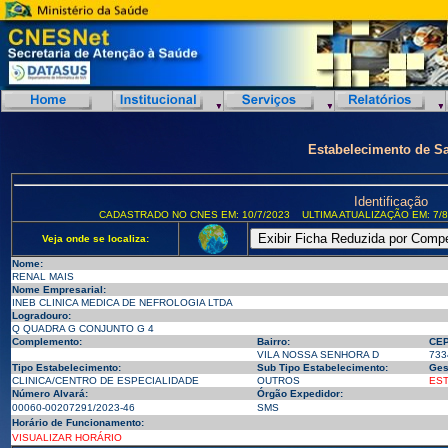
Estabelecimento de S
Identificação
CADASTRADO NO CNES EM: 10/7/2023
ULTIMA ATUALIZAÇÃO EM: 7/8
Veja onde se localiza:
Nome:
RENAL MAIS
Nome Empresarial:
INEB CLINICA MEDICA DE NEFROLOGIA LTDA
Logradouro:
Q QUADRA G CONJUNTO G 4
Complemento:
Bairro:
CEP
VILA NOSSA SENHORA D
733
Tipo Estabelecimento:
Sub Tipo Estabelecimento:
Ges
CLINICA/CENTRO DE ESPECIALIDADE
OUTROS
ES
Número Alvará:
Órgão Expedidor:
00060-00207291/2023-46
SMS
Horário de Funcionamento:
VISUALIZAR HORÁRIO