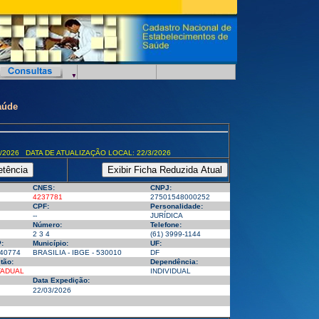
aúde
/2026 DATA DE ATUALIZAÇÃO LOCAL: 22/3/2026
CNES:
CNPJ:
4237781
27501548000252
CPF:
Personalidade:
--
JURÍDICA
Número:
Telefone:
2 3 4
(61) 3999-1144
:
Município:
UF:
40774
BRASILIA - IBGE - 530010
DF
tão:
Dependência:
TADUAL
INDIVIDUAL
Data Expedição:
22/03/2026