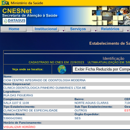
Estabelecimento de S
Identificação
CADASTRADO NO CNES EM: 22/9/2023
ULTIMA ATUALIZAÇÃO EM: 5/8
Veja onde se localiza:
Nome:
CIOM CENTRO INTEGRADO DE ODONTOLOGIA MODERNA
Nome Empresarial:
CLINICA ODONTOLOGICA PINHEIRO GUIMARAES LTDA ME
Logradouro:
RUA DAS FIGUEIRAS
Complemento:
Bairro:
CEP
SALA 1107 E 1108
NORTE AGUAS CLARAS
719
Tipo Estabelecimento:
Sub Tipo Estabelecimento:
Ges
CLINICA/CENTRO DE ESPECIALIDADE
OUTROS
ES
Número Alvará:
Órgão Expedidor:
53900420981
SES
Horário de Funcionamento:
VISUALIZAR HORÁRIO