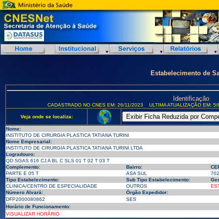
Estabelecimento de S
Identificação
CADASTRADO NO CNES EM: 26/11/2023
ULTIMA ATUALIZAÇÃO EM: 5/
Veja onde se localiza:
Nome:
INSTITUTO DE CIRURGIA PLASTICA TATIANA TURINI
Nome Empresarial:
INSTITUTO DE CIRURGIA PLASTICA TATIANA TURINI LTDA
Logradouro:
QD SGAS 616 CJ A BL C SLS 01 T 02 T 03 T
Complemento:
Bairro:
CE
PARTE E 05 T
ASA SUL
70
Tipo Estabelecimento:
Sub Tipo Estabelecimento:
Ges
CLINICA/CENTRO DE ESPECIALIDADE
OUTROS
ES
Número Alvará:
Órgão Expedidor:
DFP2000080862
SES
Horário de Funcionamento:
VISUALIZAR HORÁRIO