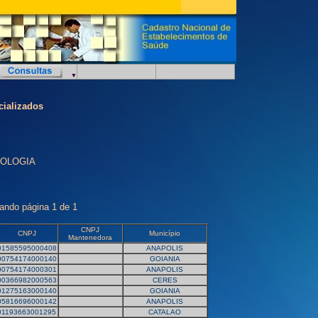
cializados
NCOLOGIA
rando página 1 de 1
CNPJ
CNPJ
Município
Mantenedora
01585595000408
ANAPOLIS
00754174000140
GOIANIA
00754174000301
ANAPOLIS
00366982000563
CERES
01275163000140
GOIANIA
05816696000142
ANAPOLIS
01193663001295
CATALAO