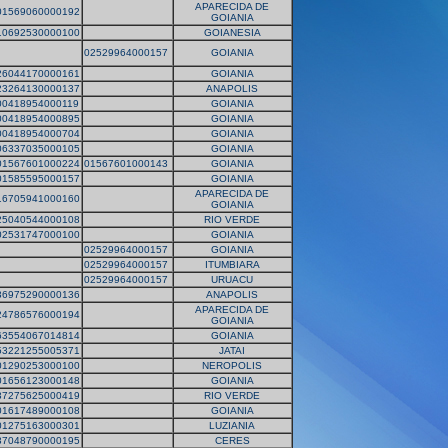
APARECIDA DE
01569060000192
GOIANIA
10692530000100
GOIANESIA
02529964000157
GOIANIA
26044170000161
GOIANIA
23264130000137
ANAPOLIS
00418954000119
GOIANIA
00418954000895
GOIANIA
00418954000704
GOIANIA
06337035000105
GOIANIA
01567601000224
01567601000143
GOIANIA
01585595000157
GOIANIA
APARECIDA DE
16705941000160
GOIANIA
25040544000108
RIO VERDE
02531747000100
GOIANIA
02529964000157
GOIANIA
02529964000157
ITUMBIARA
02529964000157
URUACU
36975290000136
ANAPOLIS
APARECIDA DE
24786576000194
GOIANIA
63554067014814
GOIANIA
53221255005371
JATAI
01290253000100
NEROPOLIS
01656123000148
GOIANIA
37275625000419
RIO VERDE
01617489000108
GOIANIA
01275163000301
LUZIANIA
37048790000195
CERES