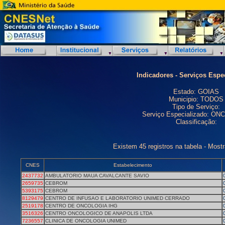
Indicadores - Serviços Espe
Estado: GOIAS
Municipio: TODOS
Tipo de Serviço:
Serviço Especializado: O
Classificação:
Existem 45 registros na tabela - Most
CNES
Estabelecimento
2437732
AMBULATORIO MAUA CAVALCANTE SAVIO
2659735
CEBROM
5393175
CEBROM
8129479
CENTRO DE INFUSAO E LABORATORIO UNIMED CERRADO
2519178
CENTRO DE ONCOLOGIA IHG
3516326
CENTRO ONCOLOGICO DE ANAPOLIS LTDA
7236557
CLINICA DE ONCOLOGIA UNIMED