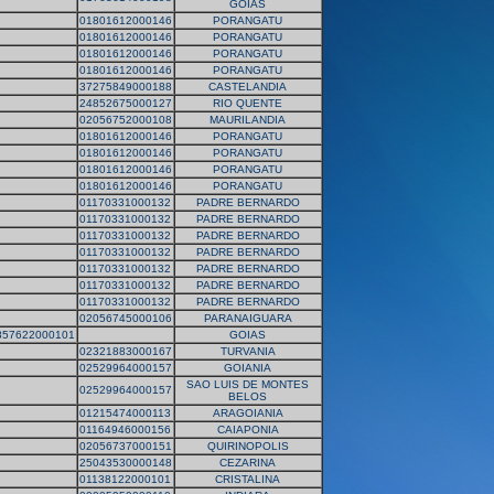
GOIAS
01801612000146
PORANGATU
01801612000146
PORANGATU
01801612000146
PORANGATU
01801612000146
PORANGATU
37275849000188
CASTELANDIA
24852675000127
RIO QUENTE
02056752000108
MAURILANDIA
01801612000146
PORANGATU
01801612000146
PORANGATU
01801612000146
PORANGATU
01801612000146
PORANGATU
01170331000132
PADRE BERNARDO
01170331000132
PADRE BERNARDO
01170331000132
PADRE BERNARDO
01170331000132
PADRE BERNARDO
01170331000132
PADRE BERNARDO
01170331000132
PADRE BERNARDO
01170331000132
PADRE BERNARDO
02056745000106
PARANAIGUARA
857622000101
GOIAS
02321883000167
TURVANIA
02529964000157
GOIANIA
SAO LUIS DE MONTES
02529964000157
BELOS
01215474000113
ARAGOIANIA
01164946000156
CAIAPONIA
02056737000151
QUIRINOPOLIS
25043530000148
CEZARINA
01138122000101
CRISTALINA