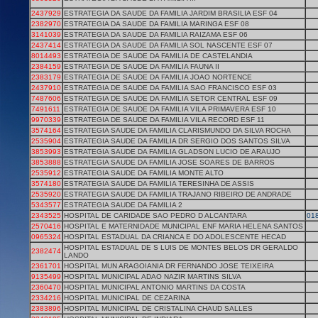
2437929
ESTRATEGIA DA SAUDE DA FAMILIA JARDIM BRASILIA ESF 04
2382970
ESTRATEGIA DA SAUDE DA FAMILIA MARINGA ESF 08
3141039
ESTRATEGIA DA SAUDE DA FAMILIA RAIZAMA ESF 06
2437414
ESTRATEGIA DA SAUDE DA FAMILIA SOL NASCENTE ESF 07
8014493
ESTRATEGIA DE SAUDE DA FAMILIA DE CASTELANDIA
2384159
ESTRATEGIA DE SAUDE DA FAMILIA FAUNA II
2383179
ESTRATEGIA DE SAUDE DA FAMILIA JOAO NORTENCE
2437910
ESTRATEGIA DE SAUDE DA FAMILIA SAO FRANCISCO ESF 03
7487606
ESTRATEGIA DE SAUDE DA FAMILIA SETOR CENTRAL ESF 09
7491611
ESTRATEGIA DE SAUDE DA FAMILIA VILA PRIMAVERA ESF 10
9970339
ESTRATEGIA DE SAUDE DA FAMILIA VILA RECORD ESF 11
3574164
ESTRATEGIA SAUDE DA FAMILIA CLARISMUNDO DA SILVA ROCHA
2535904
ESTRATEGIA SAUDE DA FAMILIA DR SERGIO DOS SANTOS SILVA
3853993
ESTRATEGIA SAUDE DA FAMILIA GLADSON LUCIO DE ARAUJO
3853888
ESTRATEGIA SAUDE DA FAMILIA JOSE SOARES DE BARROS
2535912
ESTRATEGIA SAUDE DA FAMILIA MONTE ALTO
3574180
ESTRATEGIA SAUDE DA FAMILIA TERESINHA DE ASSIS
2535920
ESTRATEGIA SAUDE DA FAMILIA TRAJANO RIBEIRO DE ANDRADE
5343577
ESTRATEGIA SAUDE DA FAMILIA 2
2343525
HOSPITAL DE CARIDADE SAO PEDRO D ALCANTARA
01
2570416
HOSPITAL E MATERNIDADE MUNICIPAL ENF MARIA HELENA SANTOS
0965324
HOSPITAL ESTADUAL DA CRIANCA E DO ADOLESCENTE HECAD
HOSPITAL ESTADUAL DE S LUIS DE MONTES BELOS DR GERALDO
2382474
LANDO
2361701
HOSPITAL MUN ARAGOIANIA DR FERNANDO JOSE TEIXEIRA
9135499
HOSPITAL MUNICIPAL ADAO NAZIR MARTINS SILVA
2360470
HOSPITAL MUNICIPAL ANTONIO MARTINS DA COSTA
2334216
HOSPITAL MUNICIPAL DE CEZARINA
2383896
HOSPITAL MUNICIPAL DE CRISTALINA CHAUD SALLES