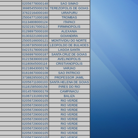
02056778000148
SAO SIMAO
36985455000150
TEREZOPOLIS DE GOIAS
37622164000160
UIRAPURU
25004771000188
TROMBAS
01134808000124
ITAPACI
02321917000113
FIRMINOPOLIS
01298975000100
ALEXANIA
01303221000100
GOIANDIRA
25005166000121
MONTIVIDIU DO NORTE
01067305000183
LEOPOLDO DE BULHOES
04215178000100
LAGOA SANTA
02669976000187
SANTA CRUZ DE GOIAS
01215839000100
AVELINOPOLIS
01180645000116
CRISTIANOPOLIS
01218643000179
VARJAO
01616670000108
SAO PATRICIO
37388295000125
PROFESSOR JAMIL
02056711000103
SANTA HELENA DE GOIAS
01181585000156
PIRES DO RIO
00145789000179
CAMPINACU
01067131000159
BALIZA
02056729000105
RIO VERDE
02056729000105
RIO VERDE
02056729000105
RIO VERDE
02056729000105
RIO VERDE
02056729000105
RIO VERDE
02056729000105
RIO VERDE
02056729000105
RIO VERDE
02056729000105
RIO VERDE
02056729000105
RIO VERDE