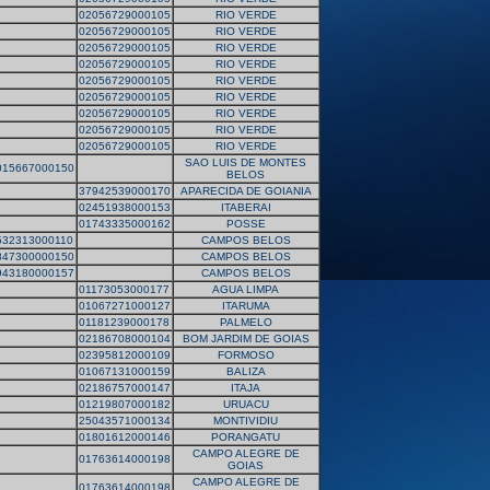
02056729000105
RIO VERDE
02056729000105
RIO VERDE
02056729000105
RIO VERDE
02056729000105
RIO VERDE
02056729000105
RIO VERDE
02056729000105
RIO VERDE
02056729000105
RIO VERDE
02056729000105
RIO VERDE
02056729000105
RIO VERDE
SAO LUIS DE MONTES
015667000150
BELOS
37942539000170
APARECIDA DE GOIANIA
02451938000153
ITABERAI
01743335000162
POSSE
532313000110
CAMPOS BELOS
847300000150
CAMPOS BELOS
943180000157
CAMPOS BELOS
01173053000177
AGUA LIMPA
01067271000127
ITARUMA
01181239000178
PALMELO
02186708000104
BOM JARDIM DE GOIAS
02395812000109
FORMOSO
01067131000159
BALIZA
02186757000147
ITAJA
01219807000182
URUACU
25043571000134
MONTIVIDIU
01801612000146
PORANGATU
CAMPO ALEGRE DE
01763614000198
GOIAS
CAMPO ALEGRE DE
01763614000198