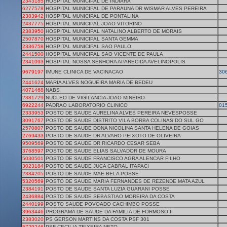
2343185
HOSPITAL MUNICIPAL DE INDIARA
6277578
HOSPITAL MUNICIPAL DE PARAUNA DR WISMAR ALVES PEREIRA
2383942
HOSPITAL MUNICIPAL DE PONTALINA
2437775
HOSPITAL MUNICIPAL JOAO VITORINO
2383950
HOSPITAL MUNICIPAL NATALINO ALBERTO DE MORAIS
2507870
HOSPITAL MUNICIPAL SANTA GEMMA
2336758
HOSPITAL MUNICIPAL SAO PAULO
2441500
HOSPITAL MUNICIPAL SAO VICENTE DE PAULA
2341093
HOSPITAL NOSSA SENHORA APARECIDA AVELINOPOLIS
9679197
IMUNE CLINICA DE VACINACAO
30
2441624
MARIA ALVES NOGUEIRA MARIA DE BEDEU
4071468
NABS
2381729
NUCLEO DE VIGILANCIA JOAO MINEIRO
6922244
PADRAO LABORATORIO CLINICO
01
2333953
POSTO DE SAUDE AURELINA ALVES PEREIRA NEVESPOSSE
3091767
POSTO DE SAUDE DISTRITO VILA BORBA COLINAS DO SUL GO
2570807
POSTO DE SAUDE DONA NICOLINA SANTA HELENA DE GOIAS
2769433
POSTO DE SAUDE DR ALVARO PEIXOTO DE OLIVEIRA
9509569
POSTO DE SAUDE DR RICARDO CESAR SEBA
3768597
POSTO DE SAUDE ELIAS SALVADOR DE MOURA
5030501
POSTO DE SAUDE FRANCISCO AGRA ALENCAR FILHO
3023184
POSTO DE SAUDE JUCA CABRAL ITAPACI
2384205
POSTO DE SAUDE MAE BELA POSSE
5320569
POSTO DE SAUDE MARIA FERNANDES DE REZENDE MATA AZUL
2384191
POSTO DE SAUDE SANTA LUZIA GUARANI POSSE
2436884
POSTO DE SAUDE SEBASTIAO MOREIRA DA COSTA
2440199
POSTO SAUDE POVOADO CACHIMBO POSSE
3963446
PROGRAMA DE SAUDE DA FAMILIA DE FORMOSO II
2383020
PS GERSON MARTINS DA COSTA PSF 301
5729246
PSF CECILIA TEIXEIRA NETO