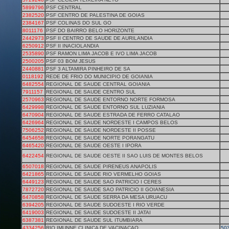
5899796
PSF CENTRAL
2382520
PSF CENTRO DE PALESTINA DE GOIAS
2384167
PSF COLINAS DO SUL GO
8011176
PSF DO BAIRRO BELO HORIZONTE
2442973
PSF II CENTRO DE SAUDE DE AURILANDIA
6250912
PSF II INACIOLANDIA
2535890
PSF RAMON LIMA JACOB E IVO LIMA JACOB
2500205
PSF 03 BOM JESUS
2440881
PSF 3 ALTAMIRA PINHEIRO DE SA
0118192
REDE DE FRIO DO MUNICIPIO DE GOIANIA
6482554
REGIONAL DE SAUDE CENTRAL GOIANIA
7911157
REGIONAL DE SAUDE CENTRO SUL
2570963
REGIONAL DE SAUDE ENTORNO NORTE FORMOSA
6429998
REGIONAL DE SAUDE ENTORNO SUL LUZIANIA
6470904
REGIONAL DE SAUDE ESTRADA DE FERRO CATALAO
6426964
REGIONAL DE SAUDE NORDESTE I CAMPOS BELOS
7506252
REGIONAL DE SAUDE NORDESTE II POSSE
6454658
REGIONAL DE SAUDE NORTE PORANGATU
6465420
REGIONAL DE SAUDE OESTE I IPORA
6422454
REGIONAL DE SAUDE OESTE II SAO LUIS DE MONTES BELOS
6507018
REGIONAL DE SAUDE PIRENEUS ANAPOLIS
6421865
REGIONAL DE SAUDE RIO VERMELHO GOIAS
6449123
REGIONAL DE SAUDE SAO PATRICIO I CERES
7872720
REGIONAL DE SAUDE SAO PATRICIO II GOIANESIA
6470858
REGIONAL DE SAUDE SERRA DA MESA URUACU
6394205
REGIONAL DE SAUDE SUDOESTE I RIO VERDE
6419003
REGIONAL DE SAUDE SUDOESTE II JATAI
6387381
REGIONAL DE SAUDE SUL ITUMBIARA
4334256
RIO IMUNNE CLINICA DE VACINACAO
50