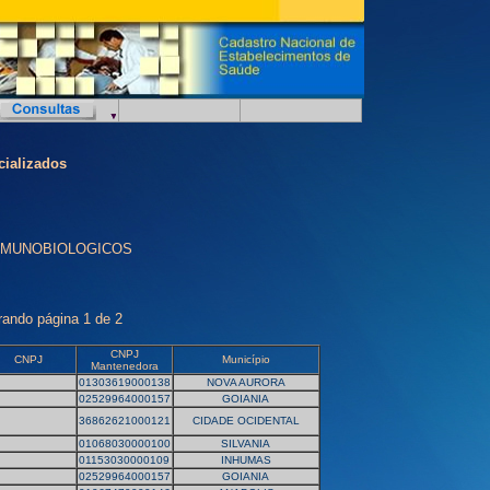
cializados
DE IMUNOBIOLOGICOS
rando página 1 de 2
CNPJ
CNPJ
Município
Mantenedora
01303619000138
NOVA AURORA
02529964000157
GOIANIA
36862621000121
CIDADE OCIDENTAL
01068030000100
SILVANIA
01153030000109
INHUMAS
02529964000157
GOIANIA