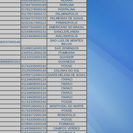
00005959000110
INDIARA
02394765000189
PARAUNA
01791276000106
PONTALINA
01178573000172
PALMINOPOLIS
02394757000132
PALMEIRAS DE GOIAS
02321917000113
FIRMINOPOLIS
00007344000122
AMERICANO DO BRASIL
02164804000151
SANCLERLANDIA
01215839000100
AVELINOPOLIS
SAO LUIS DE MONTES
682537000140
BELOS
01068014000100
SAO DOMINGOS
23455313000130
ITUMBIARA
01131010000129
OUVIDOR
588888002301
GOIANESIA
01743335000162
POSSE
25105255000140
COLINAS DO SUL
02056711000103
SANTA HELENA DE GOIAS
01134808000124
ITAPACI
01134808000124
ITAPACI
01134808000124
ITAPACI
01134808000124
ITAPACI
01134808000124
ITAPACI
01743335000162
POSSE
25005166000121
MONTIVIDIU DO NORTE
01743335000162
POSSE
01634272000106
BONOPOLIS
01743335000162
POSSE
02395812000109
FORMOSO
01493998000176
CAMPOS VERDES
02024933000144
ITAPIRAPUA