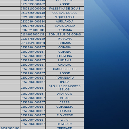
01743335000162
POSSE
24858102000100
PALESTINA DE GOIAS
25105255000140
COLINAS DO SUL
02215895000107
NIQUELANDIA
02320364000184
AURILANDIA
26923755000151
INACIOLANDIA
02073211000180
CROMINIA
01149624000138
BOM JESUS DE GOIAS
02394765000189
PARAUNA
25141524000123
GOIANIA
02529964000157
GOIANIA
02529964000157
GOIANIA
02529964000157
FORMOSA
02529964000157
LUZIANIA
02529964000157
CATALAO
02529964000157
CAMPOS BELOS
02529964000157
POSSE
02529964000157
PORANGATU
02529964000157
IPORA
SAO LUIS DE MONTES
02529964000157
BELOS
02529964000157
ANAPOLIS
02529964000157
GOIAS
02529964000157
CERES
02529964000157
GOIANESIA
02529964000157
URUACU
02529964000157
RIO VERDE
02529964000157
JATAI
02529964000157
ITUMBIARA
374375000190
TRINDADE