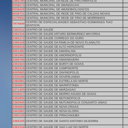
2383780
CENTRAL MUNICIPAL DA REDE DE FRIO ANAPOLIS
0558273
CENTRAL MUNICIPAL DE IMUNIZACAO
8039429
CENTRAL MUNICIPAL DE IMUNOBIOLOGICOS
8036721
CENTRAL MUNICIPAL DE REDE DE FRIO DE CALDAS NOVAS
0175552
CENTRAL MUNICIPAL DE REDE DE FRIO DE MORRINHOS
CENTRO DE ESPECIALIDADES SEBASTIAO GUIMARAES TIAO
7974949
DENTISTA
2382512
CENTRO DE SAUDE
2381516
CENTRO DE SAUDE ARTURO BERMURDEZ MAYORGA
2382172
CENTRO DE SAUDE CORREGO DO OURO
2384108
CENTRO DE SAUDE DA FAMILIA DE NOVO PLANALTO
8008418
CENTRO DE SAUDE DE ALTO HORIZONTE
3001482
CENTRO DE SAUDE DE AMARALINA
2381982
CENTRO DE SAUDE DE AMORINOPOLIS
3366766
CENTRO DE SAUDE DE ANHANGUERA
2381923
CENTRO DE SAUDE DE BURITI DE GOIAS
2382318
CENTRO DE SAUDE DE CAMPINORTE
9365885
CENTRO DE SAUDE DE DAVINOPOLIS
2535289
CENTRO DE SAUDE DE DOVERLANDIA
2382881
CENTRO DE SAUDE DE ESTRELA DO NORTE
2383667
CENTRO DE SAUDE DE MAIRIPOTABA
2371405
CENTRO DE SAUDE DE MARZAGAO
2535017
CENTRO DE SAUDE DE MORRO AGUDO DE GOIAS
2382954
CENTRO DE SAUDE DE MUTUNOPOLIS
2382946
CENTRO DE SAUDE DE MUTUNOPOLIS CONJUNTO UNIAO
2383063
CENTRO DE SAUDE DE NOVA CRIXAS
2441861
CENTRO DE SAUDE DE NOVA GLORIA
2382105
CENTRO DE SAUDE DE PIRACANJUBA
2383195
CENTRO DE SAUDE DE SANTO ANTONIO DA BARRA
2381524
CENTRO DE SAUDE DE SAO LUIZ DO NORTE