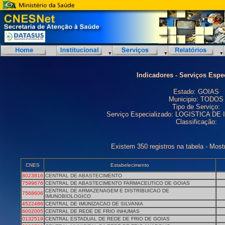
Indicadores - Serviços Espe
Estado: GOIAS
Municipio: TODOS
Tipo de Serviço:
Serviço Especializado: LOGISTICA 
Classificação:
Existem 350 registros na tabela - Most
CNES
Estabelecimento
8023816
CENTRAL DE ABASTECIMENTO
7599676
CENTRAL DE ABASTECIMENTO FARMACEUTICO DE GOIAS
CENTRAL DE ARMAZENAGEM E DISTRIBUICAO DE
7568606
IMUNOBIOLOGICO
4522486
CENTRAL DE IMUNIZACAO DE SILVANIA
6002005
CENTRAL DE REDE DE FRIO INHUMAS
0132519
CENTRAL ESTADUAL DE REDE DE FRIO DE GOIAS