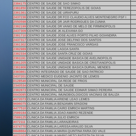
2384175
CENTRO DE SAUDE DE SAO SIMAO
2381850
CENTRO DE SAUDE DE TEREZOPOLIS DE GOIAS
2361361
CENTRO DE SAUDE DE UIRAPURU
2437236
CENTRO DE SAUDE DR FCO CLAUDIO ALVES MONTENEGRO PSF I
2550598
CENTRO DE SAUDE DR JAIR RODRIGUES DA CUNHA
2382199
CENTRO DE SAUDE DR VANIO DE MELO DE FIRMINOPOLIS
2437309
CENTRO DE SAUDE JK ALEXANIA GO
2381710
CENTRO DE SAUDE JOSE ALVES PORTO FILHO GOIANDIRA
2437317
CENTRO DE SAUDE JOSE DELFINO DOS SANTOS
2361302
CENTRO DE SAUDE JOSE FRANCISCO VARGAS
2382989
CENTRO DE SAUDE LAGOA SANTA
2382334
CENTRO DE SAUDE SANTA CRUZ DE GOIAS
2361191
CENTRO DE SAUDE UNIDADE BASICA DE AVELINOPOLIS
2361205
CENTRO DE SAUDE UNIDADE BASICA DE CRISTIANOPOLIS
2361906
CENTRO DE SAUDE UNIDADE BASICA DURVAL MENDES
2383861
CENTRO INTEGRADO DE SAUDE DE SAO PATRICIO
2437201
CENTRO MEDICO EUGENIO JACINTO DE LEMOS
0128546
CENTRO MUNICIPAL DA REDE DE FRIOS
2340534
CENTRO MUNICIPAL DE SAUDE
2382873
CENTRO MUNICIPAL DE SAUDE EDIMAR SIMAO PEREIRA
0043095
CENTRO MUNICIPAL IMUNOBIOLOGICOS VACINAS DE BALIZA
4072073
CLINICA DA FAMILIA ARIENE LEAO LEMES
9696075
CLINICA DA FAMILIA BENJAMIN SPADONI
4477510
CLINICA DA FAMILIA CAIRO EMRICH MARTINS
2589184
CLINICA DA FAMILIA JOAO AMARO REZENDE
2589125
CLINICA DA FAMILIA JULIO EMRICH
4072111
CLINICA DA FAMILIA LARANJEIRAS
4374770
CLINICA DA FAMILIA LARISSA ARAUJO SILVA
6848664
CLINICA DA FAMILIA MARIA QUINTINA FARIA DO VALE
4072103
CLINICA DA FAMILIA MARIO NETO BATISTA DA SILVA