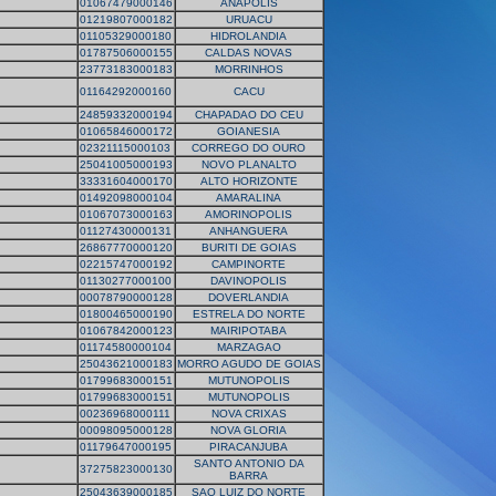
01067479000146
ANAPOLIS
01219807000182
URUACU
01105329000180
HIDROLANDIA
01787506000155
CALDAS NOVAS
23773183000183
MORRINHOS
01164292000160
CACU
24859332000194
CHAPADAO DO CEU
01065846000172
GOIANESIA
02321115000103
CORREGO DO OURO
25041005000193
NOVO PLANALTO
33331604000170
ALTO HORIZONTE
01492098000104
AMARALINA
01067073000163
AMORINOPOLIS
01127430000131
ANHANGUERA
26867770000120
BURITI DE GOIAS
02215747000192
CAMPINORTE
01130277000100
DAVINOPOLIS
00078790000128
DOVERLANDIA
01800465000190
ESTRELA DO NORTE
01067842000123
MAIRIPOTABA
01174580000104
MARZAGAO
25043621000183
MORRO AGUDO DE GOIAS
01799683000151
MUTUNOPOLIS
01799683000151
MUTUNOPOLIS
00236968000111
NOVA CRIXAS
00098095000128
NOVA GLORIA
01179647000195
PIRACANJUBA
SANTO ANTONIO DA
37275823000130
BARRA
25043639000185
SAO LUIZ DO NORTE