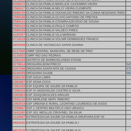
9268472
CLINICA DA FAMILIA MARLUCE CASSIMIRA VIEIRA
2589117
CLINICA DA FAMILIA NELCI VIEIRA CLEMENTE
9699155
CLINICA DA FAMILIA ODUVALDO RIBEIRO DA CUNHA NENZINHO RIBEI
2589168
CLINICA DA FAMILIA OLIVIO ANTONIO DE FREITAS
2589141
CLINICA DA FAMILIA OTANIRA AZEVEDO DE SOUSA
2589133
CLINICA DA FAMILIA PAULO CAMPOS
2589109
CLINICA DA FAMILIA VALDECI PIRES
4165357
CLINICA DA FAMILIA VILA MARIANA
4714318
CLINICA DA FAMILIA VOLNIR DOMINGUES FRANCO
4850068
CLINICA DE VACINACAO SANTA GIANNA
55
0127000
CMRF CENTRAL MUNICIPAL DE REDE DE FRIO
0133302
CMRF RIO DAS PEDRAS
2384183
DISTRITO DE BARBOSILANDIA POSSE
8278814
DROGARIA BOM PRECO
54
8297096
DROGARIA SANTA RITA DE CASSIA
07
8244359
DROGARIA SAUDE
08
5294150
ESF AGUA LIMPA
2382997
ESF DONA COCA
2382326
ESF EQUIPE DE SAUDE DA FAMILIA
7286325
ESF IV HADOVALDO CASTRO E SILVA
2382903
ESF JOAQUIM ALVES ARAUJO
2500132
ESF MARLENE NERY RIBEIRO
2383519
ESF URBANA E RURAL LEONTINO LOURENCO DE ASSIS
2358867
ESF 1 CENTRO MULTIPLO USO URUACU
2441160
ESF 301 WESLLEI CRUVINEL DA SILVA
3140997
ESTRATEGIA DA SAUDE DA FAMILIA GRUPIARA ESF 05
6694292
ESTRATEGIA DA SAUDE DA FAMILIA I
6803520
ESTRATEGIA DA SAUDE DA FAMILIA III