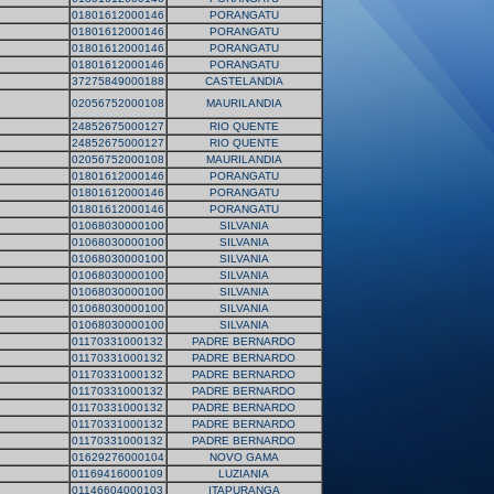
01801612000146
PORANGATU
01801612000146
PORANGATU
01801612000146
PORANGATU
01801612000146
PORANGATU
37275849000188
CASTELANDIA
02056752000108
MAURILANDIA
24852675000127
RIO QUENTE
24852675000127
RIO QUENTE
02056752000108
MAURILANDIA
01801612000146
PORANGATU
01801612000146
PORANGATU
01801612000146
PORANGATU
01068030000100
SILVANIA
01068030000100
SILVANIA
01068030000100
SILVANIA
01068030000100
SILVANIA
01068030000100
SILVANIA
01068030000100
SILVANIA
01068030000100
SILVANIA
01170331000132
PADRE BERNARDO
01170331000132
PADRE BERNARDO
01170331000132
PADRE BERNARDO
01170331000132
PADRE BERNARDO
01170331000132
PADRE BERNARDO
01170331000132
PADRE BERNARDO
01170331000132
PADRE BERNARDO
01629276000104
NOVO GAMA
01169416000109
LUZIANIA
01146604000103
ITAPURANGA