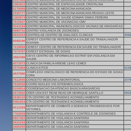
2382822
CENTRO MUNICIPAL DE ESPECIALIDADE CRISTALINA
9179089
CENTRO MUNICIPAL DE MEDICINA AVANCADA
2535777
CENTRO MUNICIPAL DE MEDICINA AVANCADA REGIAO LESTE
2382873
CENTRO MUNICIPAL DE SAUDE EDIMAR SIMAO PEREIRA
7915047
CENTRO MUNICIPAL DE VACINACAO CMV
0043184
CENTRO MUNICIPAL IMUNOBIOLOGICOS VACINAS DE ARAGARCAS
0880752
CENTRO VIGILANCIA DE ZOONOSES
0932043
CENTROLAB CENTRO DE ANALISES CLINICAS
356
CEREST CENTRO DE REFERENCIA A SAUDE DO TRABALHADOR
6048196
GOIANIA
7419694
CEREST CENTRO DE REFERENCIA EM SAUDE DO TRABALHADOR
7373767
CEREST ESTADUAL DE GOIAS
CIEVS CENTRO DE INFORMACAO ESTRAT EM VIGILANCIA EM
2882388
SAUDE
4072073
CLINICA DA FAMILIA ARIENE LEAO LEMES
2570394
CLINICA KITICE
023
COMPLEXO ONCOLOGICO DE REFERENCIA DO ESTADO DE GOIAS
4937996
CORA
7612656
CONCEITO MEDICINA LABORATORIAL
207
7628269
COORD NUCLEO VIG EPIDEMIOLOGICA
0104914
COORDENACAO DA ATENCAO BASICA ARAGARCAS
2673932
CRER CEN EST REAB READ DR HENRIQUE SANTILLO
050
3638103
CTA CENTRO DE TESTAGEM E ACONSELHAMENTO
5381924
CTA CENTRO DE TESTAGEM E ACONSELHAMENTO
DEPARTAMENTO DE COMBATE A DOENCAS TRASMISSIVEIS POR
6512283
VETORES
7762828
DEPARTAMENTO DE VIGILANCIA E CONTROLE DE ZOONOSES
0807362
DEPARTAMENTO DE VIGILANCIA SANITARIA
5624193
DEPARTAMENTO DE VIGILANCIA SANITARIA
2665255
DEPARTAMENTO DE VIGILANCIA SANITARIA