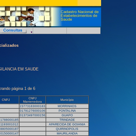
cializados
VIGILANCIA EM SAUDE
trando página 1 de 6
CNPJ
CNPJ
Município
Mantenedora
23773183000183
MORRINHOS
01791276000106
PONTALINA
01373497000156
GUAPO
21788000185
TRINDADE
41193001012
APARECIDA DE GOIANIA
18805000187
QUIRINOPOLIS
30150000147
MAURILANDIA