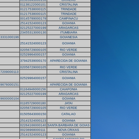
01138122000101
CRISTALINA
01217538000115
TRINDADE
01217538000115
TRINDADE
00145789000179
CAMPINACU
25141524000123
GOIANIA
02125227000199
ARAGARCAS
23455313000130
ITUMBIARA
63331000196
GOIANESIA
25141524000123
GOIANIA
02056729000105
RIO VERDE
02529964000157
GOIANIA
37942539000170
APARECIDA DE GOIANIA
02056729000105
RIO VERDE
67209000113
CRISTALINA
02529964000157
GOIANIA
69676000151
APARECIDA DE GOIANIA
01164946000156
CAIAPONIA
02125227000199
ARAGARCAS
29600000104
GOIANIA
01165729000180
JATAI
02056729000105
RIO VERDE
01505643000150
CATALAO
25141524000123
GOIANIA
02264166000140
SANTA BARBARA DE GOIAS
00236968000111
NOVA CRIXAS
25141524000123
GOIANIA