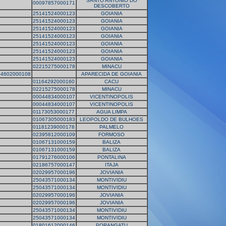
SANTO ANTONIO DO
00097857000171
DESCOBERTO
25141524000123
GOIANIA
25141524000123
GOIANIA
25141524000123
GOIANIA
25141524000123
GOIANIA
25141524000123
GOIANIA
25141524000123
GOIANIA
25141524000123
GOIANIA
02215275000178
MINACU
54602000108
APARECIDA DE GOIANIA
01164292000160
CACU
02215275000178
MINACU
00044834000107
VICENTINOPOLIS
00044834000107
VICENTINOPOLIS
01173053000177
AGUA LIMPA
01067305000183
LEOPOLDO DE BULHOES
01181239000178
PALMELO
02395812000109
FORMOSO
01067131000159
BALIZA
01067131000159
BALIZA
01791276000106
PONTALINA
02186757000147
ITAJA
02029957000196
JOVIANIA
25043571000134
MONTIVIDIU
25043571000134
MONTIVIDIU
02029957000196
JOVIANIA
02029957000196
JOVIANIA
25043571000134
MONTIVIDIU
25043571000134
MONTIVIDIU
01801612000146
PORANGATU