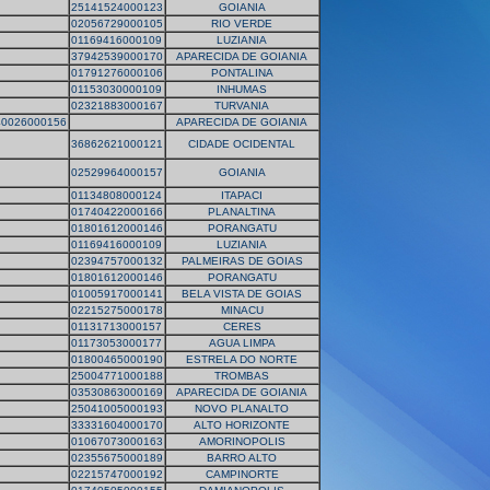
25141524000123
GOIANIA
02056729000105
RIO VERDE
01169416000109
LUZIANIA
37942539000170
APARECIDA DE GOIANIA
01791276000106
PONTALINA
01153030000109
INHUMAS
02321883000167
TURVANIA
40026000156
APARECIDA DE GOIANIA
36862621000121
CIDADE OCIDENTAL
02529964000157
GOIANIA
01134808000124
ITAPACI
01740422000166
PLANALTINA
01801612000146
PORANGATU
01169416000109
LUZIANIA
02394757000132
PALMEIRAS DE GOIAS
01801612000146
PORANGATU
01005917000141
BELA VISTA DE GOIAS
02215275000178
MINACU
01131713000157
CERES
01173053000177
AGUA LIMPA
01800465000190
ESTRELA DO NORTE
25004771000188
TROMBAS
03530863000169
APARECIDA DE GOIANIA
25041005000193
NOVO PLANALTO
33331604000170
ALTO HORIZONTE
01067073000163
AMORINOPOLIS
02355675000189
BARRO ALTO
02215747000192
CAMPINORTE