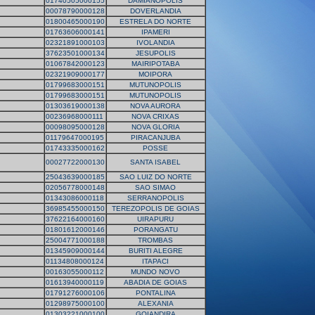
01740505000155
DAMIANOPOLIS
00078790000128
DOVERLANDIA
01800465000190
ESTRELA DO NORTE
01763606000141
IPAMERI
02321891000103
IVOLANDIA
37623501000134
JESUPOLIS
01067842000123
MAIRIPOTABA
02321909000177
MOIPORA
01799683000151
MUTUNOPOLIS
01799683000151
MUTUNOPOLIS
01303619000138
NOVA AURORA
00236968000111
NOVA CRIXAS
00098095000128
NOVA GLORIA
01179647000195
PIRACANJUBA
01743335000162
POSSE
00027722000130
SANTA ISABEL
25043639000185
SAO LUIZ DO NORTE
02056778000148
SAO SIMAO
01343086000118
SERRANOPOLIS
36985455000150
TEREZOPOLIS DE GOIAS
37622164000160
UIRAPURU
01801612000146
PORANGATU
25004771000188
TROMBAS
01345909000144
BURITI ALEGRE
01134808000124
ITAPACI
00163055000112
MUNDO NOVO
01613940000119
ABADIA DE GOIAS
01791276000106
PONTALINA
01298975000100
ALEXANIA
01303221000100
GOIANDIRA