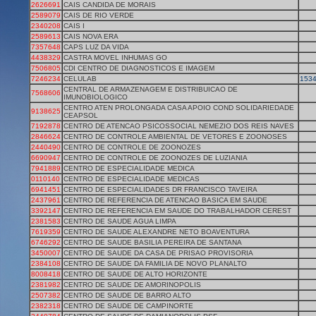
2626691
CAIS CANDIDA DE MORAIS
2589079
CAIS DE RIO VERDE
2340208
CAIS I
2589613
CAIS NOVA ERA
7357648
CAPS LUZ DA VIDA
4438329
CASTRA MOVEL INHUMAS GO
7506805
CDI CENTRO DE DIAGNOSTICOS E IMAGEM
7246234
CELULAB
153
CENTRAL DE ARMAZENAGEM E DISTRIBUICAO DE
7568606
IMUNOBIOLOGICO
CENTRO ATEN PROLONGADA CASA APOIO COND SOLIDARIEDADE
9138625
CEAPSOL
7192878
CENTRO DE ATENCAO PSICOSSOCIAL NEMEZIO DOS REIS NAVES
2846624
CENTRO DE CONTROLE AMBIENTAL DE VETORES E ZOONOSES
2440490
CENTRO DE CONTROLE DE ZOONOZES
6690947
CENTRO DE CONTROLE DE ZOONOZES DE LUZIANIA
7941889
CENTRO DE ESPECIALIDADE MEDICA
0110140
CENTRO DE ESPECIALIDADE MEDICAS
6941451
CENTRO DE ESPECIALIDADES DR FRANCISCO TAVEIRA
2437961
CENTRO DE REFERENCIA DE ATENCAO BASICA EM SAUDE
3392147
CENTRO DE REFERENCIA EM SAUDE DO TRABALHADOR CEREST
2381583
CENTRO DE SAUDE AGUA LIMPA
7619359
CENTRO DE SAUDE ALEXANDRE NETO BOAVENTURA
6746292
CENTRO DE SAUDE BASILIA PEREIRA DE SANTANA
3450007
CENTRO DE SAUDE DA CASA DE PRISAO PROVISORIA
2384108
CENTRO DE SAUDE DA FAMILIA DE NOVO PLANALTO
8008418
CENTRO DE SAUDE DE ALTO HORIZONTE
2381982
CENTRO DE SAUDE DE AMORINOPOLIS
2507382
CENTRO DE SAUDE DE BARRO ALTO
2382318
CENTRO DE SAUDE DE CAMPINORTE