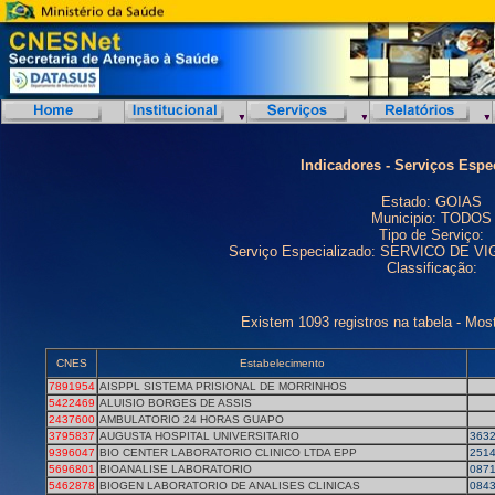
Indicadores - Serviços Espe
Estado: GOIAS
Municipio: TODOS
Tipo de Serviço:
Serviço Especializado: SERVICO DE 
Classificação:
Existem 1093 registros na tabela - Mos
CNES
Estabelecimento
7891954
AISPPL SISTEMA PRISIONAL DE MORRINHOS
5422469
ALUISIO BORGES DE ASSIS
2437600
AMBULATORIO 24 HORAS GUAPO
3795837
AUGUSTA HOSPITAL UNIVERSITARIO
363
9396047
BIO CENTER LABORATORIO CLINICO LTDA EPP
251
5696801
BIOANALISE LABORATORIO
087
5462878
BIOGEN LABORATORIO DE ANALISES CLINICAS
084