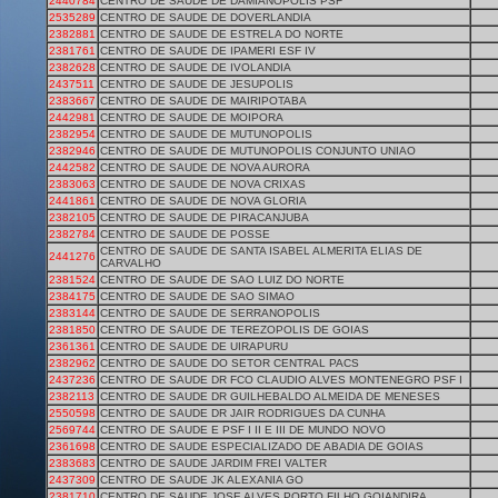
2440784
CENTRO DE SAUDE DE DAMIANOPOLIS PSF
2535289
CENTRO DE SAUDE DE DOVERLANDIA
2382881
CENTRO DE SAUDE DE ESTRELA DO NORTE
2381761
CENTRO DE SAUDE DE IPAMERI ESF IV
2382628
CENTRO DE SAUDE DE IVOLANDIA
2437511
CENTRO DE SAUDE DE JESUPOLIS
2383667
CENTRO DE SAUDE DE MAIRIPOTABA
2442981
CENTRO DE SAUDE DE MOIPORA
2382954
CENTRO DE SAUDE DE MUTUNOPOLIS
2382946
CENTRO DE SAUDE DE MUTUNOPOLIS CONJUNTO UNIAO
2442582
CENTRO DE SAUDE DE NOVA AURORA
2383063
CENTRO DE SAUDE DE NOVA CRIXAS
2441861
CENTRO DE SAUDE DE NOVA GLORIA
2382105
CENTRO DE SAUDE DE PIRACANJUBA
2382784
CENTRO DE SAUDE DE POSSE
CENTRO DE SAUDE DE SANTA ISABEL ALMERITA ELIAS DE
2441276
CARVALHO
2381524
CENTRO DE SAUDE DE SAO LUIZ DO NORTE
2384175
CENTRO DE SAUDE DE SAO SIMAO
2383144
CENTRO DE SAUDE DE SERRANOPOLIS
2381850
CENTRO DE SAUDE DE TEREZOPOLIS DE GOIAS
2361361
CENTRO DE SAUDE DE UIRAPURU
2382962
CENTRO DE SAUDE DO SETOR CENTRAL PACS
2437236
CENTRO DE SAUDE DR FCO CLAUDIO ALVES MONTENEGRO PSF I
2382113
CENTRO DE SAUDE DR GUILHEBALDO ALMEIDA DE MENESES
2550598
CENTRO DE SAUDE DR JAIR RODRIGUES DA CUNHA
2569744
CENTRO DE SAUDE E PSF I II E III DE MUNDO NOVO
2361698
CENTRO DE SAUDE ESPECIALIZADO DE ABADIA DE GOIAS
2383683
CENTRO DE SAUDE JARDIM FREI VALTER
2437309
CENTRO DE SAUDE JK ALEXANIA GO
2381710
CENTRO DE SAUDE JOSE ALVES PORTO FILHO GOIANDIRA