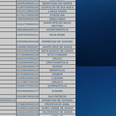
25005166000121
MONTIVIDIU DO NORTE
01067305000183
LEOPOLDO DE BULHOES
04215178000100
LAGOA SANTA
01791276000106
PONTALINA
24855058000185
SIMOLANDIA
SANTA RITA DO NOVO
01612756000154
DESTINO
00044834000107
VICENTINOPOLIS
01067925000112
NOVA ROMA
03530863000169
APARECIDA DE GOIANIA
02669976000187
SANTA CRUZ DE GOIAS
33331661000159
NOVA IGUACU DE GOIAS
01740489000109
SITIO D'ABADIA
00167437000114
ITAUCU
01180645000116
CRISTIANOPOLIS
01218643000179
VARJAO
01105626000125
NEROPOLIS
01763606000141
IPAMERI
01169416000109
LUZIANIA
01219807000182
URUACU
02056737000151
QUIRINOPOLIS
02529964000157
GOIANIA
01616670000108
SAO PATRICIO
16665000125
APARECIDA DE GOIANIA
37388295000125
PROFESSOR JAMIL
01485531000184
OURO VERDE DE GOIAS
01616319000109
VALPARAISO DE GOIAS
01505643000150
CATALAO