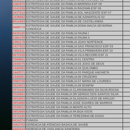
2382970
ESTRATEGIA DA SAUDE DA FAMILIA MARINGA ESF 08
3141039
ESTRATEGIA DA SAUDE DA FAMILIA RAIZAMA ESF 06
2437414
ESTRATEGIA DA SAUDE DA FAMILIA SOL NASCENTE ESF 07
2436892
ESTRATEGIA DE SAUDE DA FAMILIA DE AZINOPOLIS 02
8014493
ESTRATEGIA DE SAUDE DA FAMILIA DE CASTELANDIA
ESTRATEGIA DE SAUDE DA FAMILIA DONA INACIA SEVERINA
9488774
CONCEICA
8430160
ESTRATEGIA DE SAUDE DA FAMILIA FAUNA I
2384159
ESTRATEGIA DE SAUDE DA FAMILIA FAUNA II
2383179
ESTRATEGIA DE SAUDE DA FAMILIA JOAO NORTENCE
2437910
ESTRATEGIA DE SAUDE DA FAMILIA SAO FRANCISCO ESF 03
7491611
ESTRATEGIA DE SAUDE DA FAMILIA VILA PRIMAVERA ESF 10
9970339
ESTRATEGIA DE SAUDE DA FAMILIA VILA RECORD ESF 11
2568861
ESTRATEGIA DE SAUDE DA FAMILIA 01 CENTRO
2440075
ESTRATEGIA DE SAUDE DA FAMILIA 03 JOAO DE DEUS
2440083
ESTRATEGIA DE SAUDE DA FAMILIA 04 QUILOMBO
2440571
ESTRATEGIA DE SAUDE DA FAMILIA 05 PARQUE ANCHIETA
2440091
ESTRATEGIA DE SAUDE DA FAMILIA 06 CRUZEIRO
3580709
ESTRATEGIA DE SAUDE DA FAMILIA 07 MARIA DE LOURDES
3924823
ESTRATEGIA DE SAUDE DA FAMILIA 08 BONFIM
3574164
ESTRATEGIA SAUDE DA FAMILIA CLARISMUNDO DA SILVA ROCHA
2535904
ESTRATEGIA SAUDE DA FAMILIA DR SERGIO DOS SANTOS SILVA
3853993
ESTRATEGIA SAUDE DA FAMILIA GLADSON LUCIO DE ARAUJO
3853888
ESTRATEGIA SAUDE DA FAMILIA JOSE SOARES DE BARROS
2535912
ESTRATEGIA SAUDE DA FAMILIA MONTE ALTO
3853969
ESTRATEGIA SAUDE DA FAMILIA PA BOA VISTA
3574180
ESTRATEGIA SAUDE DA FAMILIA TERESINHA DE ASSIS
9414274
FUNASA
3063763
GERENCIA DE ATENCAO BASICA DE SAUDE
4342410
GERENCIA DE VIGILANCIA SANITARIA