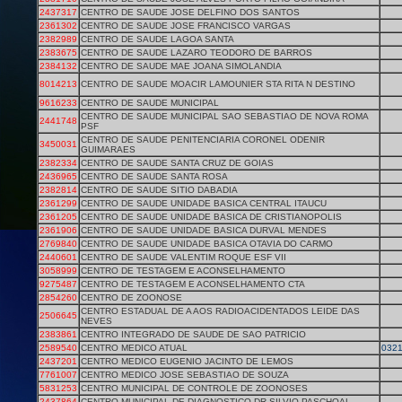
2437317
CENTRO DE SAUDE JOSE DELFINO DOS SANTOS
2361302
CENTRO DE SAUDE JOSE FRANCISCO VARGAS
2382989
CENTRO DE SAUDE LAGOA SANTA
2383675
CENTRO DE SAUDE LAZARO TEODORO DE BARROS
2384132
CENTRO DE SAUDE MAE JOANA SIMOLANDIA
8014213
CENTRO DE SAUDE MOACIR LAMOUNIER STA RITA N DESTINO
9616233
CENTRO DE SAUDE MUNICIPAL
CENTRO DE SAUDE MUNICIPAL SAO SEBASTIAO DE NOVA ROMA
2441748
PSF
CENTRO DE SAUDE PENITENCIARIA CORONEL ODENIR
3450031
GUIMARAES
2382334
CENTRO DE SAUDE SANTA CRUZ DE GOIAS
2436965
CENTRO DE SAUDE SANTA ROSA
2382814
CENTRO DE SAUDE SITIO DABADIA
2361299
CENTRO DE SAUDE UNIDADE BASICA CENTRAL ITAUCU
2361205
CENTRO DE SAUDE UNIDADE BASICA DE CRISTIANOPOLIS
2361906
CENTRO DE SAUDE UNIDADE BASICA DURVAL MENDES
2769840
CENTRO DE SAUDE UNIDADE BASICA OTAVIA DO CARMO
2440601
CENTRO DE SAUDE VALENTIM ROQUE ESF VII
3058999
CENTRO DE TESTAGEM E ACONSELHAMENTO
9275487
CENTRO DE TESTAGEM E ACONSELHAMENTO CTA
2854260
CENTRO DE ZOONOSE
CENTRO ESTADUAL DE A AOS RADIOACIDENTADOS LEIDE DAS
2506645
NEVES
2383861
CENTRO INTEGRADO DE SAUDE DE SAO PATRICIO
2589540
CENTRO MEDICO ATUAL
032
2437201
CENTRO MEDICO EUGENIO JACINTO DE LEMOS
7761007
CENTRO MEDICO JOSE SEBASTIAO DE SOUZA
5831253
CENTRO MUNICIPAL DE CONTROLE DE ZOONOSES
2437864
CENTRO MUNICIPAL DE DIAGNOSTICO DR SILVIO PASCHOAL