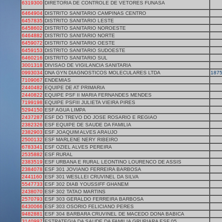
6319300
DIRETORIA DE CONTROLE DE VETORES FUNASA
6464904
DISTRITO SANITARIO CAMPINAS CENTRO
6457835
DISTRITO SANITARIO LESTE
6458602
DISTRITO SANITARIO NOROESTE
6464882
DISTRITO SANITARIO NORTE
6459072
DISTRITO SANITARIO OESTE
6459153
DISTRITO SANITARIO SUDOESTE
6460216
DISTRITO SANITARIO SUL
3001318
DIVISAO DE VIGILANCIA SANITARIA
0993034
DNA GYN DIAGNOSTICOS MOLECULARES LTDA
187
7109067
ENDEMIAS
2440482
EQUIPE DE AT PRIMARIA
2440822
EQUIPE PSF II MARIA FERNANDES MENDES
7199198
EQUIPE PSFIII JULIETA VIEIRA PIRES
5294150
ESF AGUA LIMPA
2437287
ESF DO TREVO DO JOSE ROSARIO E REGIAO
2382326
ESF EQUIPE DE SAUDE DA FAMILIA
2382903
ESF JOAQUIM ALVES ARAUJO
2500132
ESF MARLENE NERY RIBEIRO
6783341
ESF OZIEL ALVES PEREIRA
2535882
ESF RURAL
2383519
ESF URBANA E RURAL LEONTINO LOURENCO DE ASSIS
2384078
ESF 301 JOVIANO FERREIRA BARBOSA
2441160
ESF 301 WESLLEI CRUVINEL DA SILVA
5547733
ESF 302 DIAB YOUSSIFF GHANEM
2438070
ESF 302 TATAO MARTINS
2570793
ESF 303 GERALDO FERREIRA BARBOSA
6430066
ESF 303 OSORIO FELICIANO PERES
9482881
ESF 304 BARBARA CRUVINEL DE MACEDO DONA BABICA
3140997
ESTRATEGIA DA SAUDE DA FAMILIA GRUPIARA ESF 05