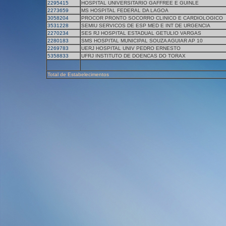
2295415
HOSPITAL UNIVERSITARIO GAFFREE E GUINLE
2273659
MS HOSPITAL FEDERAL DA LAGOA
3058204
PROCOR PRONTO SOCORRO CLINICO E CARDIOLOGICO
3531228
SEMIU SERVICOS DE ESP MED E INT DE URGENCIA
2270234
SES RJ HOSPITAL ESTADUAL GETULIO VARGAS
2280183
SMS HOSPITAL MUNICIPAL SOUZA AGUIAR AP 10
2269783
UERJ HOSPITAL UNIV PEDRO ERNESTO
5358833
UFRJ INSTITUTO DE DOENCAS DO TORAX
Total de Estabelecimentos