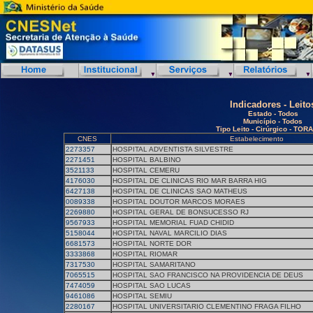
Indicadores - Leito
Estado - Todos
Município - Todos
Tipo Leito - Cirúrgico - TOR
CNES
Estabelecimento
2273357
HOSPITAL ADVENTISTA SILVESTRE
2271451
HOSPITAL BALBINO
3521133
HOSPITAL CEMERU
4176030
HOSPITAL DE CLINICAS RIO MAR BARRA HIG
6427138
HOSPITAL DE CLINICAS SAO MATHEUS
0089338
HOSPITAL DOUTOR MARCOS MORAES
2269880
HOSPITAL GERAL DE BONSUCESSO RJ
9567933
HOSPITAL MEMORIAL FUAD CHIDID
5158044
HOSPITAL NAVAL MARCILIO DIAS
6681573
HOSPITAL NORTE DOR
3333868
HOSPITAL RIOMAR
7317530
HOSPITAL SAMARITANO
7065515
HOSPITAL SAO FRANCISCO NA PROVIDENCIA DE DEUS
7474059
HOSPITAL SAO LUCAS
9461086
HOSPITAL SEMIU
2280167
HOSPITAL UNIVERSITARIO CLEMENTINO FRAGA FILHO