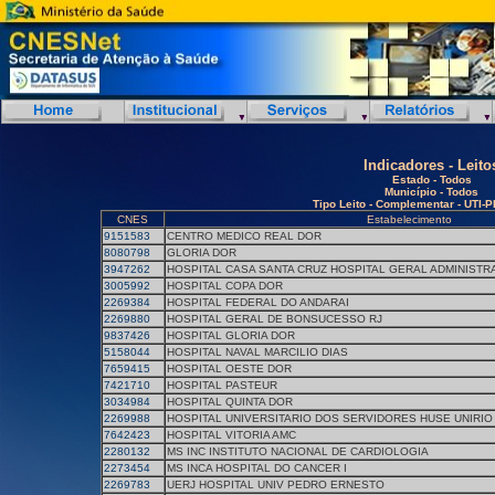
Indicadores - Leito
Estado - Todos
Município - Todos
Tipo Leito - Complementar - UTI-P
CNES
Estabelecimento
9151583
CENTRO MEDICO REAL DOR
8080798
GLORIA DOR
3947262
HOSPITAL CASA SANTA CRUZ HOSPITAL GERAL ADMINISTR
3005992
HOSPITAL COPA DOR
2269384
HOSPITAL FEDERAL DO ANDARAI
2269880
HOSPITAL GERAL DE BONSUCESSO RJ
9837426
HOSPITAL GLORIA DOR
5158044
HOSPITAL NAVAL MARCILIO DIAS
7659415
HOSPITAL OESTE DOR
7421710
HOSPITAL PASTEUR
3034984
HOSPITAL QUINTA DOR
2269988
HOSPITAL UNIVERSITARIO DOS SERVIDORES HUSE UNIRIO
7642423
HOSPITAL VITORIA AMC
2280132
MS INC INSTITUTO NACIONAL DE CARDIOLOGIA
2273454
MS INCA HOSPITAL DO CANCER I
2269783
UERJ HOSPITAL UNIV PEDRO ERNESTO