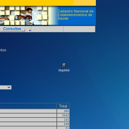
ntos
Total
395
2342
131
246
51