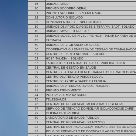
15
UNIDADE MISTA
20
PRONTO SOCORRO GERAL
21
PRONTO SOCORRO ESPECIALIZADO
22
CONSULTORIO ISOLADO
36
CLINICA/CENTRO DE ESPECIALIDADE
39
UNIDADE DE APOIO DIAGNOSE E TERAPIA (SADT ISOLADO)
40
UNIDADE MOVEL TERRESTRE
42
UNIDADE MOVEL DE NIVEL PRE-HOSPITALAR NA AREA DE 
43
FARMACIA
50
UNIDADE DE VIGILANCIA EM SAUDE
60
COOPERATIVA OU EMPRESA DE CESSAO DE TRABALHADO
61
CENTRO DE PARTO NORMAL - ISOLADO
62
HOSPITAL/DIA - ISOLADO
67
LABORATORIO CENTRAL DE SAUDE PUBLICA LACEN
68
CENTRAL DE GESTAO EM SAUDE
69
CENTRO DE ATENCAO HEMOTERAPIA E OU HEMATOLOGICA
70
CENTRO DE ATENCAO PSICOSSOCIAL
71
CENTRO DE APOIO A SAUDE DA FAMILIA
72
UNIDADE DE ATENCAO A SAUDE INDIGENA
73
PRONTO ATENDIMENTO
74
POLO ACADEMIA DA SAUDE
75
TELESSAUDE
76
CENTRAL DE REGULACAO MEDICA DAS URGENCIAS
77
SERVICO DE ATENCAO DOMICILIAR ISOLADO(HOME CARE)
79
OFICINA ORTOPEDICA
80
LABORATORIO DE SAUDE PUBLICA
81
CENTRAL DE REGULACAO DO ACESSO
82
CENTRAL DE NOTIFICACAO,CAPTACAO E DISTRIB DE ORG
83
POLO DE PREVENCAO DE DOENCAS E AGRAVOS E PROMO
84
CENTRAL DE ABASTECIMENTO