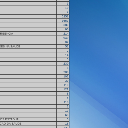
6
10
2
6259
3663
689
90
URGENCIA
214
940
92
RES NA SAUDE
52
2
14
5
230
8
206
102
30
110
121
8
6
110
2
19
68
AOS ESTADUAL
5
CAO DA SAUDE
18
123