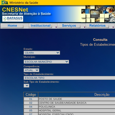
Consulta
Tipos de Estabelecime
Estado:
Município:
Competência:
Tipo de Estabelecimento:
Sub Tipo de Estabelecimento:
Código
Descrição
01
POSTO DE SAUDE
02
CENTRO DE SAUDE/UNIDADE BASICA
04
POLICLINICA
05
HOSPITAL GERAL
07
HOSPITAL ESPECIALIZADO