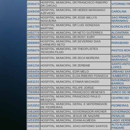
HOSPITAL MUNICIPAL DR FRANCISCO RIBEIRO
2530473
VITORINO F
DR CHICAO
HOSPITAL MUNICIPAL DR HEBER MARANHAO
2449439
CAROLINA
AZEVEDO
HOSPITAL MUNICIPAL DR JOSE WILLYS
SAO FRANCI
2457512
NOGUEIRA
MARANHAO
HOSPITAL MUNICIPAL DR LUIS GONZAGA
2461765
GONCALVES 
MARTINS
2452774
HOSPITAL MUNICIPAL DR NETO GUTERRES
ALCANTARA
2450178
HOSPITAL MUNICIPAL DR ROSY KURY
BALSAS
HOSPITAL MUNICIPAL DR SEVERINO DIAS
2699966
PARAIBANO
CARNEIRO NETO
HOSPITAL MUNICIPAL DR THEOPLISTES
2458470
PASTOS BO
TEIXEIRA FILHO
SANTA QUIT
2465655
HOSPITAL MUNICIPAL DR ZECA MOREIRA
MARANHAO
SANTO ANTO
2461234
HOSPITAL MUNICIPAL DR ZERBINE
LOPES
2464454
HOSPITAL MUNICIPAL EDIR MELO
URBANO SA
2462095
HOSPITAL MUNICIPAL ELDA RIBEIRO FONSECA
HUMBERTO 
GOVERNADO
2461153
HOSPITAL MUNICIPAL ETIMAR MACHADO
BARROS
2451565
HOSPITAL MUNICIPAL FELIPE JORGE
SAO BERNA
7593864
HOSPITAL MUNICIPAL FRANCISCO MENESES
JUNCO DO 
HOSPITAL MUNICIPAL FRANCISCO PAULO
5965101
CENTRO DO
MESQUITA
HOSPITAL MUNICIPAL GERAL E MATERNIDADE
2452952
PEDREIRAS
DE PEDREIRAS
2461900
HOSPITAL MUNICIPAL GOVERNADOR ARCHER
GOVERNADO
2454947
HOSPITAL MUNICIPAL JESUS DE NAZARE
PENALVA
2453355
HOSPITAL MUNICIPAL JOANA ALMEIDA
LAGO VERD
ALTO ALEGR
2462192
HOSPITAL MUNICIPAL JOAO ANTONIO SANTOS
PINDARE