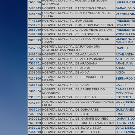
HOSPITAL MUNICIPAL AUGUSTO DE SOUSA
2655896
SUCUPIRA D
MILHOMEM
2460343
HOSPITAL MUNICIPAL BARJORNAS LOBAO
BARAO DE 
HOSPITAL MUNICIPAL BENITO MUSSOLINE DE
2459620
VARGEM GR
SOUSA
7743629
HOSPITAL MUNICIPAL BOM JESUS
PRESIDENT
2531771
HOSPITAL MUNICIPAL BOM JESUS DAS SELVAS
BOM JESUS 
2655969
HOSPITAL MUNICIPAL CARLOS VIDAL DA SILVA
PRESIDENT
2461390
HOSPITAL MUNICIPAL CELSO SIMOES
PRIMEIRA C
HOSPITAL MUNICIPAL CRISTINO ANANIAS DE
OLINDA NOV
3028593
CAMPOS
MARANHAO
HOSPITAL MUNICIPAL DA RAPOSA DRA
2457555
RAPOSA
NEMERCIA DIAS PINHEIRO
2463016
HOSPITAL MUNICIPAL DE ACAILANDIA
ACAILANDIA
2453126
HOSPITAL MUNICIPAL DE ALTO PARNAIBA
ALTO PARNA
7502451
HOSPITAL MUNICIPAL DE ARAGUANA
ARAGUANA
2463954
HOSPITAL MUNICIPAL DE ARAME
ARAME
2308908
HOSPITAL MUNICIPAL DE AXIXA
AXIXA
HOSPITAL MUNICIPAL DE BERNARDO DO
7239866
BERNARDO 
MEARIM
2461714
HOSPITAL MUNICIPAL DE CAJARI
CAJARI
HOSPITAL MUNICIPAL DE CAMPESTRE DO
CAMPESTRE
7385374
MARANHAO
MARANHAO
2310821
HOSPITAL MUNICIPAL DE ESTREITO
ESTREITO
HOSPITAL MUNICIPAL DE GOVERNADOR NUNES
GOVERNADO
2457121
FREIRE
FREIRE
4007514
HOSPITAL MUNICIPAL DE GUIMARAES
GUIMARAES
2460335
HOSPITAL MUNICIPAL DE ICATU
ICATU
2450631
HOSPITAL MUNICIPAL DE IGARAPE DO MEIO
IGARAPE DO
2646439
HOSPITAL MUNICIPAL DE ITINGA DO MARANHAO
ITINGA DO 
2457911
HOSPITAL MUNICIPAL DE JOAO LISBOA
JOAO LISBO
2461099
HOSPITAL MUNICIPAL DE JOSELANDIA
JOSELANDIA