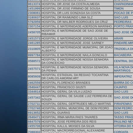
9613374
HOSPITAL DR JOSE DA COSTA ALMEIDA
CHAPADINH
2451999
HOSPITAL DR JOSE FIRMINO DE SOUSA
TIMON
2308061
HOSPITAL DR LUIS GONZAGA SA COSTA
POCAO DE 
0180637
HOSPITAL DR RAIMUNDO LIMA SLZ
SAO LUIS
5792959
HOSPITAL DR WALBER RODRIGUES DA CRUZ
PEDREIRAS
2307154
HOSPITAL E MATERNIDADE ADERSON MARINHO
PORTO FRA
HOSPITAL E MATERNIDADE DE SAO JOSE DE
2458705
SAO JOSE D
RIBAMAR
2451573
HOSPITAL E MATERNIDADE JORGE OLIVEIRA
ARARI
2461285
HOSPITAL E MATERNIDADE JOSE SARNEY
PINDARE-MI
HOSPITAL E MATERNIDADE MUNICIPAL DR JOAO
2310805
TRIZIDELA D
ALBERTO
9997784
HOSPITAL E MATERNIDADE NAILA GONCALO
BACABEIRA
HOSPITAL E MATERNIDADE NOSSA SENHORA
3588572
CENTRAL D
DA CONCEICAO
HOSPITAL E MATERNIDADE NOSSA SENHORA
VILA NOVA 
2457571
DA PENHA
MARTIRIOS
HOSPITAL ESTADUAL DA REGIAO TOCANTINA
8085609
IMPERATRIZ
DR CARLOS AMORIM HRT
2462559
HOSPITAL FLORENCIO BRANDES
BARRA DO 
2646447
HOSPITAL FRANCISCO GIUSTI
CAJAPIO
3344614
HOSPITAL GERAL DA VILA LUIZAO
SAO LUIS
HOSPITAL GERAL DE SAUDE LUIZ FERREIRA DE
2457342
SAO JOSE D
SOUZA
2702711
HOSPITAL GERAL GERTRUDES MELO MARTINS
PIRAPEMAS
2702746
HOSPITAL GERAL MUNICIPAL DE DOM PEDRO
DOM PEDRO
6913652
HOSPITAL GUARAS
SAO LUIS
2646471
HOSPITAL IRMA MARIA PAES TAVARES
TASSO FRA
6847579
HOSPITAL JOSE FERREIRA DOS REIS
PAULINO NE
2455706
HOSPITAL KALLIL MOISES DA SILVA
VITORIA DO
HOSPITAL MACRORREGIONAL ALEXANDRE
7088302
COROATA