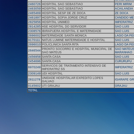
2460726
HOSPITAL SAO SEBASTIAO
PERI MIRIM
2463059
HOSPITAL SAO SEBASTIAO
ACAILANDIA
2465469
HOSPITAL SESP DE ZE DOCA
ZE DOCA
2461897
HOSPITAL SOFIA JORGE CRUZ
CANDIDO M
2825856
HOSPITAL UNIMED
IMPERATRIZ
2814285
HSE HOSPITAL DO SERVIDOR
SAO LUIS
2308576
IBIRAPUERA HOSPITAL E MATERNIDADE
SAO LUIS
2696002
MATERNIDADE SANTA MONICA
LAGO DA PE
9170111
NATUS LUMINE MATERNIDADE E HOSPITAL
SAO LUIS
2696010
POLICLINICA SANTA RITA
LAGO DA PE
PRONTO SOCORRO E HOSPITAL MUNICIPAL DE
SAO MATEU
2646544
SAO MATEUS
MARANHAO
2456958
SANTA CASA
SAO LUIS
2454696
SANTA CASA
CURURUPU
SERVICOS DE TRATAMENTO INTENSIVO DE
6970249
IMPERATRIZ
IMPERATRIZ SS
2309149
UDI HOSPITAL
SAO LUIS
UNIDADE HOSPITALAR EXPEDITO LOPES
2811278
IGARAPE G
GALVAO
0145602
UTI GRAJAU
GRAJAU
TOTAL