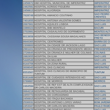
2456672
HMI HOSPITAL MUNICIPAL DE IMPERATRIZ
IMPERATRIZ
2462591
HOSPITAL ACRISIO FIGUEIRA
BARRA DO 
2456613
HOSPITAL ALVORADA
IMPERATRIZ
SAO PEDRO
7628749
HOSPITAL AMANCIO COUTINHO
CRENTES
7401655
HOSPITAL ANTONIA VALENTIM GOMES
SANTANA D
2697661
HOSPITAL AQUILES LISBOA
SAO LUIS
3386023
HOSPITAL BIBI MONTELO
BACURI
2702681
HOSPITAL CASA ALIVIO DO SOFRIMENTO
MONTES AL
SAO BENEDI
8013659
HOSPITAL CASSIANA SOUSA MAGALHAES
PRETO
9946365
HOSPITAL CENTROMED
BARRA DO 
2308800
HOSPITAL DA CIDADE DR JACKSON LAGO
SAO LUIS
2991101
HOSPITAL DA CRIANCA DE PRESIDENTE MEDICI
PRESIDENTE
2726645
HOSPITAL DA CRIANCA E MULHER DE COLINAS
COLINAS
2882655
HOSPITAL DA ILHA
SAO LUIS
5446546
HOSPITAL DA MULHER
SAO LUIS
9144706
HOSPITAL DA ZONA RURAL
SAO LUIS
3008045
HOSPITAL DAS CLINICAS
IMPERATRIZ
HOSPITAL DAS CLINICAS DO MUNICIPIO DE
6553567
TUNTUM
TUNTUM
9161449
HOSPITAL DE CUIDADOS INTENSIVOS HCI
SAO LUIS
0789887
HOSPITAL DE MORROS
MORROS
HOSPITAL DE REF EST DE ALTA COMPLEXIDADE
2464594
SAO LUIS
DR CARLOS MACIEIRA
0664219
HOSPITAL DE RETAGUARDA DE BACABAL
BACABAL
2455773
HOSPITAL DO COROADINHO
SAO LUIS
2456915
HOSPITAL DO ITAQUI BACANGA
SAO LUIS
2530031
HOSPITAL DR ANTONIO LOPES VARAO
BOM JARDIM
2453347
HOSPITAL DR CARLOS MACIEIRA
PAULO RAM
2309475
HOSPITAL DR GENESIO REGO
SAO LUIS