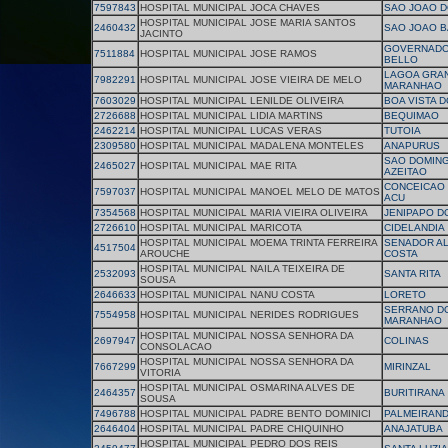
7597843
HOSPITAL MUNICIPAL JOCA CHAVES
SAO JOAO D
HOSPITAL MUNICIPAL JOSE MARIA SANTOS
2460432
SAO JOAO B
JACINTO
GOVERNADO
7511884
HOSPITAL MUNICIPAL JOSE RAMOS
BELLO
LAGOA GRA
7982291
HOSPITAL MUNICIPAL JOSE VIEIRA DE MELO
MARANHAO
7603029
HOSPITAL MUNICIPAL LENILDE OLIVEIRA
BOA VISTA 
2726688
HOSPITAL MUNICIPAL LIDIA MARTINS
BEQUIMAO
2462214
HOSPITAL MUNICIPAL LUCAS VERAS
TUTOIA
2309580
HOSPITAL MUNICIPAL MADALENA MONTELES
ANAPURUS
SAO DOMIN
2465027
HOSPITAL MUNICIPAL MAE RITA
AZEITAO
CONCEICAO 
7597037
HOSPITAL MUNICIPAL MANOEL MELO DE MATOS
ACU
7354568
HOSPITAL MUNICIPAL MARIA VIEIRA OLIVEIRA
JENIPAPO D
2726610
HOSPITAL MUNICIPAL MARICOTA
CIDELANDIA
HOSPITAL MUNICIPAL MOEMA TRINTA FERREIRA
SENADOR A
4517504
AROUCHE
COSTA
HOSPITAL MUNICIPAL NAILA TEIXEIRA DE
2532093
SANTA RITA
SOUSA
2646633
HOSPITAL MUNICIPAL NANU COSTA
LORETO
SERRANO D
7554958
HOSPITAL MUNICIPAL NERIDES RODRIGUES
MARANHAO
HOSPITAL MUNICIPAL NOSSA SENHORA DA
2697947
COLINAS
CONSOLACAO
HOSPITAL MUNICIPAL NOSSA SENHORA DA
7667299
MIRINZAL
VITORIA
HOSPITAL MUNICIPAL OSMARINA ALVES DE
2464357
BURITIRANA
SOUSA
7496788
HOSPITAL MUNICIPAL PADRE BENTO DOMINICI
PALMEIRAND
2646404
HOSPITAL MUNICIPAL PADRE CHIQUINHO
ANAJATUBA
HOSPITAL MUNICIPAL PEDRO DOS REIS