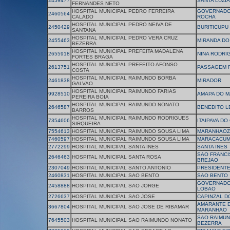
2459477
SANTA LUZIA
FERNANDES NETO
HOSPITAL MUNICIPAL PEDRO FERREIRA
GOVERNADO
2460564
CALADO
ROCHA
HOSPITAL MUNICIPAL PEDRO NEIVA DE
2450429
BURITICUPU
SANTANA
HOSPITAL MUNICIPAL PEDRO VERA CRUZ
2455463
MIRANDA DO
BEZERRA
HOSPITAL MUNICIPAL PREFEITA MADALENA
2655918
NINA RODRI
FORTES BRAGA
HOSPITAL MUNICIPAL PREFEITO AFONSO
2613751
PASSAGEM 
COSTA
HOSPITAL MUNICIPAL RAIMUNDO BORBA
2461838
MIRADOR
GALVAO
HOSPITAL MUNICIPAL RAIMUNDO FARIAS
9928510
AMAPA DO 
PEREIRA BOIA
HOSPITAL MUNICIPAL RAIMUNDO NONATO
2646587
BENEDITO L
BARROS
HOSPITAL MUNICIPAL RAIMUNDO RODRIGUES
7354606
ITAIPAVA DO
SIRQUEIRA
7554613
HOSPITAL MUNICIPAL RAIMUNDO SOUSA LIMA
MARANHAOZ
7460597
HOSPITAL MUNICIPAL RAIMUNDO SOUSA LIMA
MARACACU
2772299
HOSPITAL MUNICIPAL SANTA INES
SANTA INES
SAO FRANCI
2646463
HOSPITAL MUNICIPAL SANTA ROSA
BREJAO
2307049
HOSPITAL MUNICIPAL SANTO ANTONIO
PRESIDENTE
2460831
HOSPITAL MUNICIPAL SAO BENTO
SAO BENTO
GOVERNADO
2458888
HOSPITAL MUNICIPAL SAO JORGE
LOBAO
2726637
HOSPITAL MUNICIPAL SAO JOSE
CAPINZAL D
AMARANTE 
3667804
HOSPITAL MUNICIPAL SAO JOSE DE RIBAMAR
MARANHAO
SAO RAIMUN
7645503
HOSPITAL MUNICIPAL SAO RAIMUNDO NONATO
BEZERRA