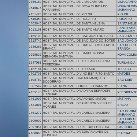
2656159
HOSPITAL MUNICIPAL DE LIMA CAMPOS
LIMA CAMPO
HOSPITAL MUNICIPAL DE NOVA OLINDA DO
NOVA OLIND
2646676
MARANHAO
MARANHAO
2451425
HOSPITAL MUNICIPAL DE PIO XII
PIO XII
2646358
HOSPITAL MUNICIPAL DE ROSARIO
ROSARIO
6463045
HOSPITAL MUNICIPAL DE SANTA HELENA
SANTA HELE
SANTO AMA
3913163
HOSPITAL MUNICIPAL DE SANTO AMARO
MARANHAO
2465108
HOSPITAL MUNICIPAL DE SAO JOAO DO CARU
SAO JOAO D
7215746
HOSPITAL MUNICIPAL DE SAO JOAO DO SOTER
SAO JOAO D
HOSPITAL MUNICIPAL DE SAO PEDRO DA AGUA
SAO PEDRO 
2646366
BRANCA
BRANCA
HOSPITAL MUNICIPAL DE SAUDE NOSSA
2655837
NOVA COLIN
SENHORA SANTANA
HOSPITAL MUNICIPAL DE TUFILANDIA SANTA
7247583
TUFILANDIA
TEREZINHA
2462184
HOSPITAL MUNICIPAL DE TURIACU
TURIACU
2702703
HOSPITAL MUNICIPAL DIVINO ESPIRITO SANTO
MATOES
HOSPITAL MUNICIPAL DJALMA MARQUES
2308762
SAO LUIS
SOCORRAO I
5307562
HOSPITAL MUNICIPAL DOM HELIO CAMPOS
VIANA
HOSPITAL MUNICIPAL DR ADRIAN BERROSPI
2455145
PRESIDENTE
TRINIDAD
2461005
HOSPITAL MUNICIPAL DR AFONSO MATOS
MATINHA
HOSPITAL MUNICIPAL DR ANTENOR VIEIRA DE
2531801
BREJO
MORAES
SAO DOMIN
2461277
HOSPITAL MUNICIPAL DR CARLOS MACIEIRA
MARANHAO
SAO LUIS G
2309602
HOSPITAL MUNICIPAL DR CARLOS MACIEIRA
MARANHAO
7597851
HOSPITAL MUNICIPAL DR CLESIO FONSECA
DAVINOPOLI
HOSPITAL MUNICIPAL DR EDMAR ALVES DE
2460963
RIACHAO
OLIVEIRA