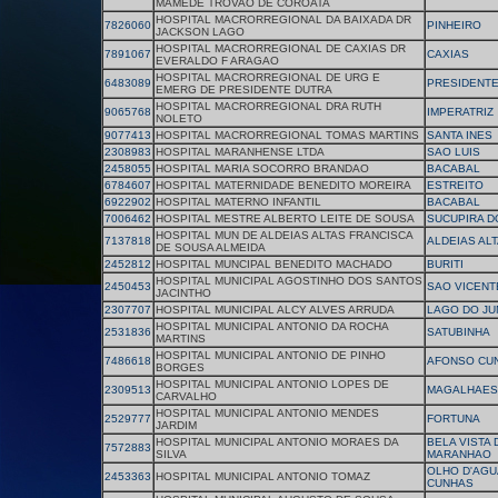
MAMEDE TROVAO DE COROATA
HOSPITAL MACRORREGIONAL DA BAIXADA DR
7826060
PINHEIRO
JACKSON LAGO
HOSPITAL MACRORREGIONAL DE CAXIAS DR
7891067
CAXIAS
EVERALDO F ARAGAO
HOSPITAL MACRORREGIONAL DE URG E
6483089
PRESIDENTE
EMERG DE PRESIDENTE DUTRA
HOSPITAL MACRORREGIONAL DRA RUTH
9065768
IMPERATRIZ
NOLETO
9077413
HOSPITAL MACRORREGIONAL TOMAS MARTINS
SANTA INES
2308983
HOSPITAL MARANHENSE LTDA
SAO LUIS
2458055
HOSPITAL MARIA SOCORRO BRANDAO
BACABAL
6784607
HOSPITAL MATERNIDADE BENEDITO MOREIRA
ESTREITO
6922902
HOSPITAL MATERNO INFANTIL
BACABAL
7006462
HOSPITAL MESTRE ALBERTO LEITE DE SOUSA
SUCUPIRA D
HOSPITAL MUN DE ALDEIAS ALTAS FRANCISCA
7137818
ALDEIAS AL
DE SOUSA ALMEIDA
2452812
HOSPITAL MUNCIPAL BENEDITO MACHADO
BURITI
HOSPITAL MUNICIPAL AGOSTINHO DOS SANTOS
2450453
SAO VICENT
JACINTHO
2307707
HOSPITAL MUNICIPAL ALCY ALVES ARRUDA
LAGO DO J
HOSPITAL MUNICIPAL ANTONIO DA ROCHA
2531836
SATUBINHA
MARTINS
HOSPITAL MUNICIPAL ANTONIO DE PINHO
7486618
AFONSO CU
BORGES
HOSPITAL MUNICIPAL ANTONIO LOPES DE
2309513
MAGALHAES 
CARVALHO
HOSPITAL MUNICIPAL ANTONIO MENDES
2529777
FORTUNA
JARDIM
HOSPITAL MUNICIPAL ANTONIO MORAES DA
BELA VISTA 
7572883
SILVA
MARANHAO
OLHO D'AGU
2453363
HOSPITAL MUNICIPAL ANTONIO TOMAZ
CUNHAS