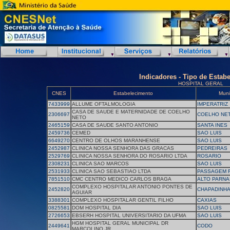
Indicadores - Tipo de Estab
HOSPITAL GERAL
CNES
Estabelecimento
Muni
7433999
ALLUME OFTALMOLOGIA
IMPERATRIZ
CASA DE SAUDE E MATERNIDADE DE COELHO
2306697
COELHO NE
NETO
2465159
CASA DE SAUDE SANTO ANTONIO
SANTA INES
2459736
CEMED
SAO LUIS
6649270
CENTRO DE OLHOS MARANHENSE
SAO LUIS
2452987
CLINICA NOSSA SENHORA DAS GRACAS
PEDREIRAS
2529769
CLINICA NOSSA SENHORA DO ROSARIO LTDA
ROSARIO
2308231
CLINICA SAO MARCOS
SAO LUIS
2531933
CLINICA SAO SEBASTIAO LTDA
PASSAGEM 
7851510
CMC CENTRO MEDICO CARLOS BRAGA
ALTO PARNA
COMPLEXO HOSPITALAR ANTONIO PONTES DE
2452820
CHAPADINH
AGUIAR
3388301
COMPLEXO HOSPITALAR GENTIL FILHO
CAXIAS
0825581
DOM HOSPITAL DIA
SAO LUIS
2726653
EBSERH HOSPITAL UNIVERSITARIO DA UFMA
SAO LUIS
HGM HOSPITAL GERAL MUNICIPAL DR
2449641
CODO
MARCOLINO JR