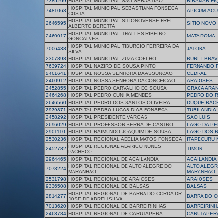
7385269
HOSPITAL MUNICIPAL SAO SEBASTIAO
RIBAMAR FI
HOSPITAL MUNICIPAL SEBASTIANA FONSECA
7481063
APICUM-ACU
COSTA
HOSPITAL MUNICIPAL SITIONOVENSE FREI
2646595
SITIO NOVO
ALBERTO BERETTA
HOSPITAL MUNICIPAL THALLES RIBEIRO
2460017
MATA ROMA
GONCALVES
HOSPITAL MUNICIPAL TIBURCIO FERREIRA DA
7006438
JATOBA
SILVA
2307898
HOSPITAL MUNICIPAL ZUZA COELHO
BURITI BRA
7639724
HOSPITAL NAZIRO DE SOUSA PINTO
FERNANDO 
2461641
HOSPITAL NOSSA SENHORA DA ASSUNCAO
CEDRAL
2460912
HOSPITAL NOSSA SENHORA DA CONCEICAO
ARAIOSES
2452855
HOSPITAL PEDRO CARVALHO DE SOUSA
GRACA ARA
2464268
HOSPITAL PEDRO CUNHA MENDES
PEDRO DO 
2646560
HOSPITAL PEDRO DOS SANTOS OLIVEIRA
DUQUE BAC
2939371
HOSPITAL PEDRO LUCAS DIAS FONSECA
TURILANDIA
2458292
HOSPITAL PRESIDENTE VARGAS
SAO LUIS
2696029
HOSPITAL PROFESSOR SERRA DE CASTRO
LAGO DA PE
2901110
HOSPITAL RAIMUNDO JOAQUIM DE SOUSA
LAGO DOS 
2530236
HOSPITAL REGIONAL ADELIA MATOS FONSECA
ITAPECURU 
HOSPITAL REGIONAL ALARICO NUNES
2452782
TIMON
PACHECO
2964465
HOSPITAL REGIONAL DE ACAILANDIA
ACAILANDIA
HOSPITAL REGIONAL DE ALTO ALEGRE DO
ALTO ALEGR
7073224
MARANHAO
MARANHAO
2531798
HOSPITAL REGIONAL DE ARAIOSES
ARAIOSES
9336508
HOSPITAL REGIONAL DE BALSAS
BALSAS
HOSPITAL REGIONAL DE BARRA DO CORDA DR
2814277
BARRA DO 
JOSE DE ABREU SILVA
7013620
HOSPITAL REGIONAL DE BARREIRINHAS
BARREIRINH
2463784
HOSPITAL REGIONAL DE CARUTAPERA
CARUTAPER