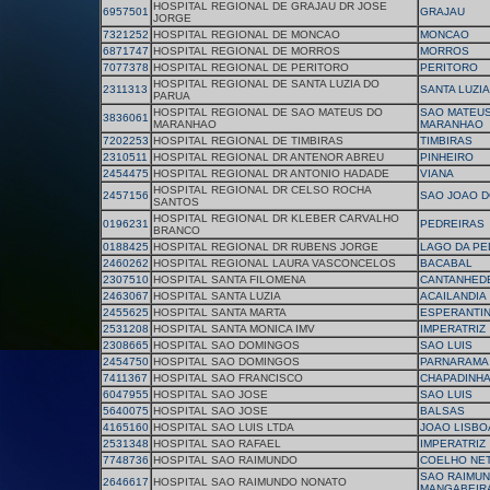
HOSPITAL REGIONAL DE GRAJAU DR JOSE
6957501
GRAJAU
JORGE
7321252
HOSPITAL REGIONAL DE MONCAO
MONCAO
6871747
HOSPITAL REGIONAL DE MORROS
MORROS
7077378
HOSPITAL REGIONAL DE PERITORO
PERITORO
HOSPITAL REGIONAL DE SANTA LUZIA DO
2311313
SANTA LUZI
PARUA
HOSPITAL REGIONAL DE SAO MATEUS DO
SAO MATEU
3836061
MARANHAO
MARANHAO
7202253
HOSPITAL REGIONAL DE TIMBIRAS
TIMBIRAS
2310511
HOSPITAL REGIONAL DR ANTENOR ABREU
PINHEIRO
2454475
HOSPITAL REGIONAL DR ANTONIO HADADE
VIANA
HOSPITAL REGIONAL DR CELSO ROCHA
2457156
SAO JOAO D
SANTOS
HOSPITAL REGIONAL DR KLEBER CARVALHO
0196231
PEDREIRAS
BRANCO
0188425
HOSPITAL REGIONAL DR RUBENS JORGE
LAGO DA PE
2460262
HOSPITAL REGIONAL LAURA VASCONCELOS
BACABAL
2307510
HOSPITAL SANTA FILOMENA
CANTANHED
2463067
HOSPITAL SANTA LUZIA
ACAILANDIA
2455625
HOSPITAL SANTA MARTA
ESPERANTI
2531208
HOSPITAL SANTA MONICA IMV
IMPERATRIZ
2308665
HOSPITAL SAO DOMINGOS
SAO LUIS
2454750
HOSPITAL SAO DOMINGOS
PARNARAMA
7411367
HOSPITAL SAO FRANCISCO
CHAPADINH
6047955
HOSPITAL SAO JOSE
SAO LUIS
5640075
HOSPITAL SAO JOSE
BALSAS
4165160
HOSPITAL SAO LUIS LTDA
JOAO LISBO
2531348
HOSPITAL SAO RAFAEL
IMPERATRIZ
7748736
HOSPITAL SAO RAIMUNDO
COELHO NE
SAO RAIMUN
2646617
HOSPITAL SAO RAIMUNDO NONATO
MANGABEIR