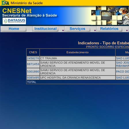
Indicadores - Tipo de Estab
PRONTO SOCORRO ESPECIA
CNES
Estabelecimento
Mu
2458276
CT TRAUMA
SAO LUI
SAMU SERVICO DE ATENDIMENTO MOVEL DE
SAO JOS
6871453
URGENCIA
RIBAMA
SAMU SERVICO DE ATENDIMENTO MOVEL DE
5301890
PACO DO
URGENCIA
9385495
UPC HOSPITAL DA CRIANCA RENASCENCA
SAO LUI
TOTAL