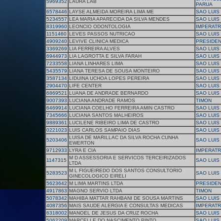
5969352
LAURA LAB
PARUA
6578446
LAYSE ALMEIDA MOREIRA LIMA ME
SAO LUIS
5234557
LEA MARIA APARECIDA DA SILVA MENDES
SAO LUIS
8319960
LEONCIO ODONTOLOGIA
IMPERATR
1151460
LEVES PASSOS NUTRICAO
SAO LUIS
4909240
LEVIVE CLINICA MEDICA
PRESIDEN
3369269
LIA FERREIRA ALVES
SAO LUIS
6944973
LIA LAGROTTA E SILVA FARAH
SAO LUIS
7233558
LIANA LINHARES LIMA
SAO LUIS
5435579
LIANA TERESA DE SOUSA MONTEIRO
SAO LUIS
3587134
LIDUINA UCHOA LOPES PEREIRA
SAO LUIS
2904470
LIFE CENTER
SAO LUIS
6869521
LUANA DE ANDRADE BERNARDO
SAO LUIS
9007393
LUCIANA ANDRADE RAMOS
TIMON
6469914
LUCIANA COELHO FERREIRA AMIN CASTRO
SAO LUIS
7345666
LUCIANA SANTOS MALHEIROS
SAO LUIS
9889361
LUCILENE RIBEIRO LIMA DE CASTRO
SAO LUIS
0221023
LUIS CARLOS SAMPAIO DIAS
SAO LUIS
LUISA DE MARILLAC DA SILVA ROCHA CUNHA
5203406
SAO LUIS
EWERTON
9712933
LYRA E CIA
IMPERATR
M D ASSESSORIA E SERVICOS TERCEIRIZADOS
1147315
SAO LUIS
LTDA
M L FIGUEIREDO DOS SANTOS CONSULTORIO
5283523
SAO LUIS
GINECOLOGICO EIRELI
5623642
M LIMA MARTINS LTDA
PRESIDEN
4917863
MAGNO SERVIO LTDA
TIMON
5078342
MAHIBA MATTAR RAHBANI DE SOUSA MARTINS
SAO LUIS
4087356
MAIS SAUDE ALERGIA E CONSULTAS MEDICAS
IMPERATR
6318002
MANOEL DE JESUS DA CRUZ ROCHA
SAO LUIS
5062209
MARCELLE DO NASCIMENTO PINTO
SAO LUIS