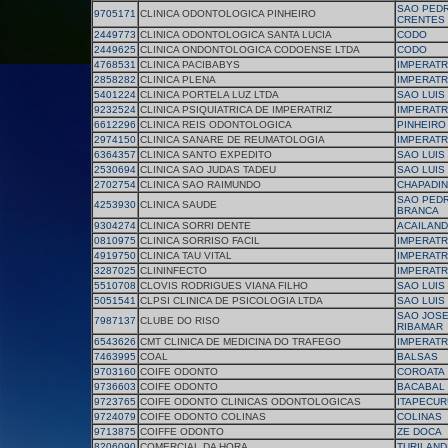
SAO PED
9705171
CLINICA ODONTOLOGICA PINHEIRO
CRENTES
2449773
CLINICA ODONTOLOGICA SANTA LUCIA
CODO
2449625
CLINICA ONDONTOLOGICA CODOENSE LTDA
CODO
4768531
CLINICA PACIBABYS
IMPERATR
2858282
CLINICA PLENA
IMPERATR
5401224
CLINICA PORTELA LUZ LTDA
SAO LUIS
9232524
CLINICA PSIQUIATRICA DE IMPERATRIZ
IMPERATR
6612296
CLINICA REIS ODONTOLOGICA
PINHEIRO
2974150
CLINICA SANARE DE REUMATOLOGIA
IMPERATR
6364357
CLINICA SANTO EXPEDITO
SAO LUIS
2530694
CLINICA SAO JUDAS TADEU
SAO LUIS
2702754
CLINICA SAO RAIMUNDO
CHAPADI
SAO PEDR
4253930
CLINICA SAUDE
BRANCA
9304274
CLINICA SORRI DENTE
ACAILAND
0810975
CLINICA SORRISO FACIL
IMPERATR
4919750
CLINICA TAU VITAL
IMPERATR
3287025
CLININFECTO
IMPERATR
5510708
CLOVIS RODRIGUES VIANA FILHO
SAO LUIS
5051541
CLPSI CLINICA DE PSICOLOGIA LTDA
SAO LUIS
SAO JOSE
7987137
CLUBE DO RISO
RIBAMAR
6543626
CMT CLINICA DE MEDICINA DO TRAFEGO
IMPERATR
7463995
COAL
BALSAS
9703160
COIFE ODONTO
COROATA
9736603
COIFE ODONTO
BACABAL
9723765
COIFE ODONTO CLINICAS ODONTOLOGICAS
ITAPECUR
9724079
COIFE ODONTO COLINAS
COLINAS
9713875
COIFFE ODONTO
ZE DOCA
8206090
COMERCIAL DA HORA
TURILAND