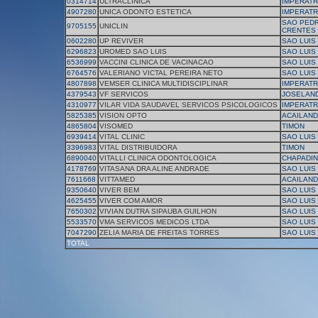
0314714
ULTRACLINICA
IMPERATR
4907280
UNICA ODONTO ESTETICA
IMPERATR
SAO PED
9705155
UNICLIN
CRENTES
0602280
UP REVIVER
SAO LUIS
6296823
UROMED SAO LUIS
SAO LUIS
6536999
VACCINI CLINICA DE VACINACAO
SAO LUIS
6764576
VALERIANO VICTAL PEREIRA NETO
SAO LUIS
4807898
VEMSER CLINICA MULTIDISCIPLINAR
IMPERATR
4379543
VF SERVICOS
JOSELAND
4310977
VILAR VIDA SAUDAVEL SERVICOS PSICOLOGICOS
IMPERATR
5825385
VISION OPTO
ACAILAND
4865804
VISOMED
TIMON
6939414
VITAL CLINIC
SAO LUIS
3396983
VITAL DISTRIBUIDORA
TIMON
6890040
VITALLI CLINICA ODONTOLOGICA
CHAPADI
4178769
VITASANA DRA ALINE ANDRADE
SAO LUIS
7611668
VITTAMED
ACAILAND
9350640
VIVER BEM
SAO LUIS
4625455
VIVER COM AMOR
SAO LUIS
7650302
VIVIAN DUTRA SIPAUBA GUILHON
SAO LUIS
5533570
VMA SERVICOS MEDICOS LTDA
SAO LUIS
7047290
ZELIA MARIA DE FREITAS TORRES
SAO LUIS
TOTAL