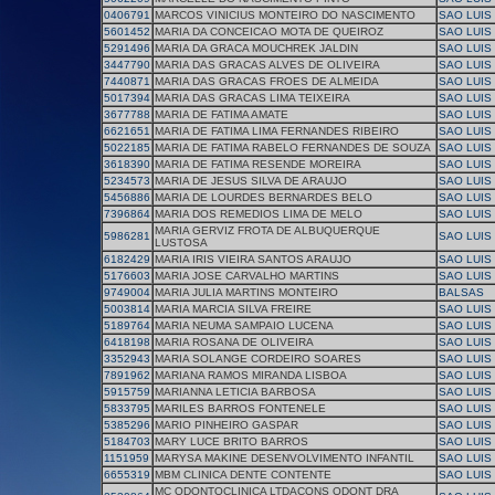
0406791
MARCOS VINICIUS MONTEIRO DO NASCIMENTO
SAO LUIS
5601452
MARIA DA CONCEICAO MOTA DE QUEIROZ
SAO LUIS
5291496
MARIA DA GRACA MOUCHREK JALDIN
SAO LUIS
3447790
MARIA DAS GRACAS ALVES DE OLIVEIRA
SAO LUIS
7440871
MARIA DAS GRACAS FROES DE ALMEIDA
SAO LUIS
5017394
MARIA DAS GRACAS LIMA TEIXEIRA
SAO LUIS
3677788
MARIA DE FATIMA AMATE
SAO LUIS
6621651
MARIA DE FATIMA LIMA FERNANDES RIBEIRO
SAO LUIS
5022185
MARIA DE FATIMA RABELO FERNANDES DE SOUZA
SAO LUIS
3618390
MARIA DE FATIMA RESENDE MOREIRA
SAO LUIS
5234573
MARIA DE JESUS SILVA DE ARAUJO
SAO LUIS
5456886
MARIA DE LOURDES BERNARDES BELO
SAO LUIS
7396864
MARIA DOS REMEDIOS LIMA DE MELO
SAO LUIS
MARIA GERVIZ FROTA DE ALBUQUERQUE
5986281
SAO LUIS
LUSTOSA
6182429
MARIA IRIS VIEIRA SANTOS ARAUJO
SAO LUIS
5176603
MARIA JOSE CARVALHO MARTINS
SAO LUIS
9749004
MARIA JULIA MARTINS MONTEIRO
BALSAS
5003814
MARIA MARCIA SILVA FREIRE
SAO LUIS
5189764
MARIA NEUMA SAMPAIO LUCENA
SAO LUIS
6418198
MARIA ROSANA DE OLIVEIRA
SAO LUIS
3352943
MARIA SOLANGE CORDEIRO SOARES
SAO LUIS
7891962
MARIANA RAMOS MIRANDA LISBOA
SAO LUIS
5915759
MARIANNA LETICIA BARBOSA
SAO LUIS
5833795
MARILES BARROS FONTENELE
SAO LUIS
5385296
MARIO PINHEIRO GASPAR
SAO LUIS
5184703
MARY LUCE BRITO BARROS
SAO LUIS
1151959
MARYSA MAKINE DESENVOLVIMENTO INFANTIL
SAO LUIS
6655319
MBM CLINICA DENTE CONTENTE
SAO LUIS
MC ODONTOCLINICA LTDACONS ODONT DRA