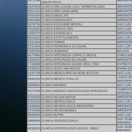
5571766
IMPERATR
OBSTETRICIA
2925303
CLINICA DRA LOUISE LEAL DERMATOLOGIA
IMPERATR
5821134
CLINICA DRA LUANA MAIA
IMPERATR
0450340
CLINICA ENDOLIFE
IMPERATR
0062480
CLINICA ENDOSCOPY
IMPERATR
5878756
CLINICA EQUILIBRE MENTAL
SAO LUIS
7611560
CLINICA ESPACO ZEN
SAO LUIS
1086375
CLINICA ESSENCIALY
IMPERATR
6818420
CLINICA ESTETICAMENTE
SAO LUIS
2531364
CLINICA FEMINA
IMPERATR
5231604
CLINICA FERREIRA E OLIVEIRA
SAO LUIS
5280354
CLINICA HUMANUS
BALSAS
9677984
CLINICA INTEGRADA CORPO E MENTE
CAROLIN
9284524
CLINICA INTEGRADA DA SAUDE
IMPERATR
7746598
CLINICA INTEGRADA SAUDE ORAL CISO
ESTREITO
2530910
CLINICA JEAN LIMA MATOS
BARRA D
4197739
CLINICA MEDICA DRA HILDENE BASTOS
SAO LUIS
LAGOA G
5949165
CLINICA MEDICA VITALLIS
MARANHA
5456991
CLINICA MENDES
SAO LUIS
CAMPEST
5727529
CLINICA MERCES ODONTOLOGIA INTEGRADA
MARANHA
4784545
CLINICA MILENA MATOS
IMPERATR
5291526
CLINICA NEFROLOGICA
SAO LUIS
6439926
CLINICA NEUROLOGICA IMPERATRIZ
IMPERATR
0744409
CLINICA NEUROSENSES
IMPERATR
6949592
CLINICA NUTRE
SAO LUIS
SAO JOSE
3988899
CLINICA ODONTOLOGICA
RIBAMAR
SAO JOSE
4036352
CLINICA ODONTOLOGICA BUCAL SMILE
RIBAMAR