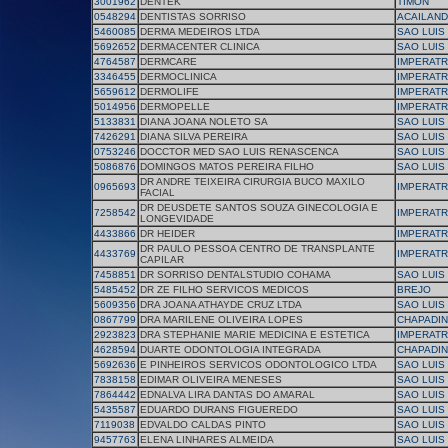
3001962
DENTEK
TIMON
0548294
DENTISTAS SORRISO
ACAILAND
5460085
DERMA MEDEIROS LTDA
SAO LUIS
5692652
DERMACENTER CLINICA
SAO LUIS
4764587
DERMCARE
IMPERATR
3346455
DERMOCLINICA
IMPERATR
5659612
DERMOLIFE
IMPERATR
5014956
DERMOPELLE
IMPERATR
5133831
DIANA JOANA NOLETO SA
SAO LUIS
7426291
DIANA SILVA PEREIRA
SAO LUIS
0753246
DOCCTOR MED SAO LUIS RENASCENCA
SAO LUIS
5086876
DOMINGOS MATOS PEREIRA FILHO
SAO LUIS
DR ANDRE TEIXEIRA CIRURGIA BUCO MAXILO
0965693
IMPERATR
FACIAL
DR DEUSDETE SANTOS SOUZA GINECOLOGIA E
7258542
IMPERATR
LONGEVIDADE
4433866
DR HEIDER
IMPERATR
DR PAULO PESSOA CENTRO DE TRANSPLANTE
4433769
IMPERATR
CAPILAR
7458851
DR SORRISO DENTALSTUDIO COHAMA
SAO LUIS
5485452
DR ZE FILHO SERVICOS MEDICOS
BREJO
5609356
DRA JOANA ATHAYDE CRUZ LTDA
SAO LUIS
0867799
DRA MARILENE OLIVEIRA LOPES
CHAPADI
2923823
DRA STEPHANIE MARIE MEDICINA E ESTETICA
IMPERATR
4628594
DUARTE ODONTOLOGIA INTEGRADA
CHAPADI
5692636
E PINHEIROS SERVICOS ODONTOLOGICO LTDA
SAO LUIS
7838158
EDIMAR OLIVEIRA MENESES
SAO LUIS
7864442
EDNALVA LIRA DANTAS DO AMARAL
SAO LUIS
5435587
EDUARDO DURANS FIGUEREDO
SAO LUIS
7119038
EDVALDO CALDAS PINTO
SAO LUIS
9457763
ELENA LINHARES ALMEIDA
SAO LUIS