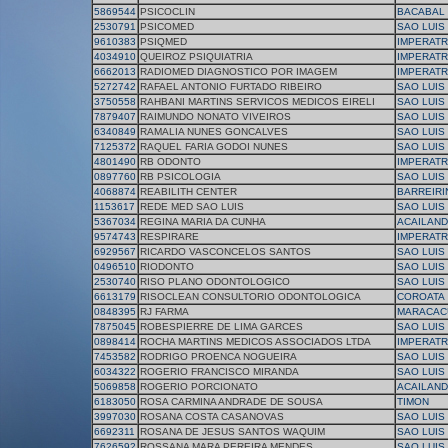
5869544
PSICOCLIN
BACABAL
2530791
PSICOMED
SAO LUIS
9610383
PSIQMED
IMPERATR
4034910
QUEIROZ PSIQUIATRIA
IMPERATR
6662013
RADIOMED DIAGNOSTICO POR IMAGEM
IMPERATR
5272742
RAFAEL ANTONIO FURTADO RIBEIRO
SAO LUIS
3750558
RAHBANI MARTINS SERVICOS MEDICOS EIRELI
SAO LUIS
7879407
RAIMUNDO NONATO VIVEIROS
SAO LUIS
6340849
RAMALIA NUNES GONCALVES
SAO LUIS
7125372
RAQUEL FARIA GODOI NUNES
SAO LUIS
4801490
RB ODONTO
IMPERATR
0897760
RB PSICOLOGIA
SAO LUIS
4068874
REABILITH CENTER
BARREIRI
1153617
REDE MED SAO LUIS
SAO LUIS
5367034
REGINA MARIA DA CUNHA
ACAILAND
9574743
RESPIRARE
IMPERATR
6929567
RICARDO VASCONCELOS SANTOS
SAO LUIS
0496510
RIODONTO
SAO LUIS
2530740
RISO PLANO ODONTOLOGICO
SAO LUIS
6613179
RISOCLEAN CONSULTORIO ODONTOLOGICA
COROATA
0848395
RJ FARMA
MARACAC
7875045
ROBESPIERRE DE LIMA GARCES
SAO LUIS
0898414
ROCHA MARTINS MEDICOS ASSOCIADOS LTDA
IMPERATR
7453582
RODRIGO PROENCA NOGUEIRA
SAO LUIS
6034322
ROGERIO FRANCISCO MIRANDA
SAO LUIS
5069858
ROGERIO PORCIONATO
ACAILAND
6183050
ROSA CARMINA ANDRADE DE SOUSA
TIMON
3997030
ROSANA COSTA CASANOVAS
SAO LUIS
6692311
ROSANA DE JESUS SANTOS WAQUIM
SAO LUIS
7626592
ROSSANA MARA PEREIRA MENDES
SAO LUIS