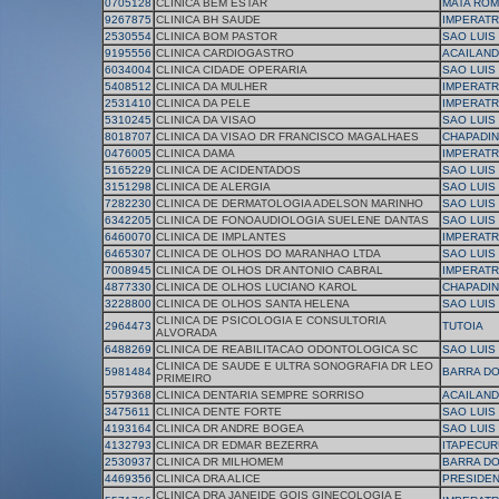
0705128
CLINICA BEM ESTAR
MATA RO
9267875
CLINICA BH SAUDE
IMPERATR
2530554
CLINICA BOM PASTOR
SAO LUIS
9195556
CLINICA CARDIOGASTRO
ACAILAND
6034004
CLINICA CIDADE OPERARIA
SAO LUIS
5408512
CLINICA DA MULHER
IMPERATR
2531410
CLINICA DA PELE
IMPERATR
5310245
CLINICA DA VISAO
SAO LUIS
8018707
CLINICA DA VISAO DR FRANCISCO MAGALHAES
CHAPADI
0476005
CLINICA DAMA
IMPERATR
5165229
CLINICA DE ACIDENTADOS
SAO LUIS
3151298
CLINICA DE ALERGIA
SAO LUIS
7282230
CLINICA DE DERMATOLOGIA ADELSON MARINHO
SAO LUIS
6342205
CLINICA DE FONOAUDIOLOGIA SUELENE DANTAS
SAO LUIS
6460070
CLINICA DE IMPLANTES
IMPERATR
6465307
CLINICA DE OLHOS DO MARANHAO LTDA
SAO LUIS
7008945
CLINICA DE OLHOS DR ANTONIO CABRAL
IMPERATR
4877330
CLINICA DE OLHOS LUCIANO KAROL
CHAPADI
3228800
CLINICA DE OLHOS SANTA HELENA
SAO LUIS
CLINICA DE PSICOLOGIA E CONSULTORIA
2964473
TUTOIA
ALVORADA
6488269
CLINICA DE REABILITACAO ODONTOLOGICA SC
SAO LUIS
CLINICA DE SAUDE E ULTRA SONOGRAFIA DR LEO
5981484
BARRA D
PRIMEIRO
5579368
CLINICA DENTARIA SEMPRE SORRISO
ACAILAND
3475611
CLINICA DENTE FORTE
SAO LUIS
4193164
CLINICA DR ANDRE BOGEA
SAO LUIS
4132793
CLINICA DR EDMAR BEZERRA
ITAPECUR
2530937
CLINICA DR MILHOMEM
BARRA D
4469356
CLINICA DRA ALICE
PRESIDEN
CLINICA DRA JANEIDE GOIS GINECOLOGIA E