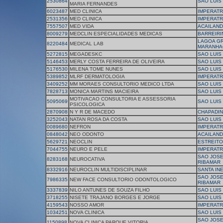
2530864
SAO LUIS
MARIA FERNANDES
6023487
MED CLINICA
IMPERATR
2531356
MED CLINICA
IMPERATR
7557507
MED VIDA
ACAILAND
8009279
MEDCLIN ESPECIALIDADES MEDICAS
BARREIRI
LAGOA G
8220484
MEDICAL LAB
MARANHA
5272815
MEGADESKC
SAO LUIS
5146453
MERLY COSTA FERREIRA DE OLIVEIRA
SAO LUIS
5176530
MILENA TOME NUNES
SAO LUIS
5389852
MLRF DERMATOLOGIA
IMPERATR
3409252
MM MORAES CONSULTORIO MEDICO LTDA
SAO LUIS
7828713
MONICA MARTINS MACIEIRA
SAO LUIS
MOTIVACAO CONSULTORIA E ASSESSORIA
5095069
SAO LUIS
PSICOLOGICA
2870908
N Y R DE MACEDO
CHAPADI
3252043
NATAN ROSA DA COSTA
SAO LUIS
0089680
NEFRON
IMPERATR
0848042
NEO ODONTO
ACAILAND
5629721
NEOCLIN
ESTREITO
7044755
NEURO E PELE
IMPERATR
SAO JOSE
8283168
NEUROCATIVA
RIBAMAR
8332916
NEUROCLIN MULTIDISCIPLINAR
SANTA IN
SAO JOSE
7986335
NEW FACE CONSULTORIO ODONTOLOGICO
RIBAMAR
3337839
NILO ANTUNES DE SOUZA FILHO
SAO LUIS
3718255
NISETE TRAJANO BORGES E JORGE
SAO LUIS
4159543
NOSSO AMOR
IMPERATR
1034251
NOVA CLINICA
SAO LUIS
SAO JOSE
1150898
NOVA CLINICA PARQUE VITORIA