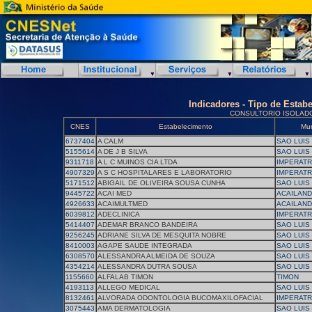
Indicadores - Tipo de Estab
CONSULTORIO ISOLAD
CNES
Estabelecimento
Mun
6737404
A CALM
SAO LUIS
5155614
A DE J B SILVA
SAO LUIS
9311718
A L C MUINOS CIA LTDA
IMPERATR
4907329
A S C HOSPITALARES E LABORATORIO
IMPERATR
5171512
ABIGAIL DE OLIVEIRA SOUSA CUNHA
SAO LUIS
9445722
ACAI MED
ACAILAND
4926633
ACAIMULTMED
ACAILAND
6039812
ADECLINICA
IMPERATR
5414407
ADEMAR BRANCO BANDEIRA
SAO LUIS
9256245
ADRIANE SILVA DE MESQUITA NOBRE
SAO LUIS
8410003
AGAPE SAUDE INTEGRADA
SAO LUIS
6308570
ALESSANDRA ALMEIDA DE SOUZA
SAO LUIS
4354214
ALESSANDRA DUTRA SOUSA
SAO LUIS
1155660
ALFALAB TIMON
TIMON
4193113
ALLEGO MEDICAL
SAO LUIS
8132461
ALVORADA ODONTOLOGIA BUCOMAXILOFACIAL
IMPERATR
3075443
AMA DERMATOLOGIA
SAO LUIS