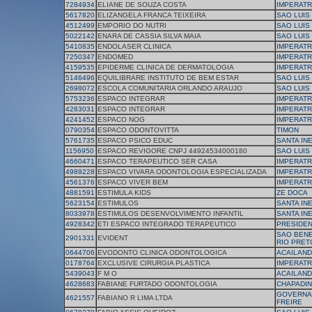
7284934
ELIANE DE SOUZA COSTA
IMPERATR
5617820
ELIZANGELA FRANCA TEIXEIRA
SAO LUIS
4512499
EMPORIO DO NUTRI
SAO LUIS
5022142
ENARA DE CASSIA SILVA MAIA
SAO LUIS
5410835
ENDOLASER CLINICA
IMPERATR
7250347
ENDOMED
IMPERATR
4159535
EPIDERME CLINICA DE DERMATOLOGIA
IMPERATR
5146496
EQUILIBRARE INSTITUTO DE BEM ESTAR
SAO LUIS
2698072
ESCOLA COMUNITARIA ORLANDO ARAUJO
SAO LUIS
5753236
ESPACO INTEGRAR
IMPERATR
4283031
ESPACO INTEGRAR
IMPERATR
4241452
ESPACO NOG
IMPERATR
0790354
ESPACO ODONTOVITTA
TIMON
5761735
ESPACO PSICO EDUC
SANTA IN
1156950
ESPACO REVIGORE CNPJ 44924534000180
SAO LUIS
4660471
ESPACO TERAPEUTICO SER CASA
IMPERATR
4989228
ESPACO VIVARA ODONTOLOGIA ESPECIALIZADA
IMPERATR
4561376
ESPACO VIVER BEM
IMPERATR
4881591
ESTIMULA KIDS
ZE DOCA
5623154
ESTIMULOS
SANTA IN
8033978
ESTIMULOS DESENVOLVIMENTO INFANTIL
SANTA IN
4928342
ETI ESPACO INTEGRADO TERAPEUTICO
PRESIDEN
SAO BENE
2901331
EVIDENT
RIO PRET
0644706
EVODONTO CLINICA ODONTOLOGICA
ACAILAND
0178764
EXCLUSIVE CIRURGIA PLASTICA
IMPERATR
5439043
F M O
ACAILAND
4628683
FABIANE FURTADO ODONTOLOGIA
CHAPADI
GOVERNA
4621557
FABIANO R LIMA LTDA
FREIRE