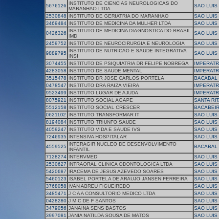
INSTITUTO DE CIENCIAS NEUROLOGICAS DO
5676126
SAO LUIS
MARANHAO LTDA
2530848
INSTITUTO DE GERIATRIA DO MARANHAO
SAO LUIS
3469484
INSTITUTO DE MEDICINA DA MULHER LTDA
SAO LUIS
INSTITUTO DE MEDICINA DIAGNOSTICA DO BRASIL
0426326
SAO LUIS
IMD
2459752
INSTITUTO DE NEUROCIRURGIA E NEUROLOGIA
SAO LUIS
INSTITUTO DE NUTRICAO E SAUDE INTEGRATIVA
9889795
SAO LUIS
INSI
3074455
INSTITUTO DE PSIQUIATRIA DR FELIPE NOBREGA
IMPERATR
4283058
INSTITUTO DE SAUDE MENTAL
IMPERATR
3515478
INSTITUTO DR JOSE CARLOS PORTELA
BACABAL
0478547
INSTITUTO DRA RAIZA VIEIRA
IMPERATR
9523499
INSTITUTO LUGAR DE AJUDA
IMPERATR
8075921
INSTITUTO SOCIAL AGAPE
SANTA RIT
5512158
INSTITUTO SOCIAL CRESCER
BACABEI
0621102
INSTITUTO TRANSFORMAR IT
SAO LUIS
8194084
INSTITUTO TRIUNFO SAUDE
SAO LUIS
4059247
INSTITUTO VIDA E SAUDE IVS
SAO LUIS
7246935
INTENSIVA HOSPITALAR
SAO LUIS
INTERAGIR NUCLEO DE DESENVOLVIMENTO
4559525
BACABAL
INFANTIL
7128274
INTERVMED
SAO LUIS
2530627
INTRAORAL CLINICA ODONTOLOGICA LTDA
SAO LUIS
5420687
IRACEMA DE JESUS AZEVEDO SOARES
SAO LUIS
5460123
ISABEL PORTELA DE ARAUJO JANSEN FERREIRA
SAO LUIS
3768058
IVAN ABREU FIGUEIREDO
SAO LUIS
3485471
J C A A CONSULTORIO MEDICO LTDA
SAO LUIS
0428280
J M C DE F SANTOS
SAO LUIS
3479056
JANAINA SENS BASTOS
SAO LUIS
3997081
JANIA NATILDA SOUSA DE MATOS
SAO LUIS