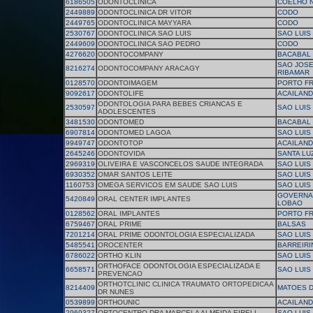
6186505
ODONTOCLINICA
COELHO 
2449889
ODONTOCLINICA DR VITOR
CODO
2449765
ODONTOCLINICA MAYYARA
CODO
2530767
ODONTOCLINICA SAO LUIS
SAO LUIS
2449609
ODONTOCLINICA SAO PEDRO
CODO
4276620
ODONTOCOMPANY
BACABAL
SAO JOSE
8216274
ODONTOCOMPANY ARACAGY
RIBAMAR
0128570
ODONTOIMAGEM
PORTO F
9092617
ODONTOLIFE
ACAILAND
ODONTOLOGIA PARA BEBES CRIANCAS E
2530597
SAO LUIS
ADOLESCENTES
3481530
ODONTOMED
BACABAL
6907814
ODONTOMED LAGOA
SAO LUIS
9949747
ODONTOTOP
ACAILAND
2645246
ODONTOVIDA
SANTA LU
2969319
OLIVEIRA E VASCONCELOS SAUDE INTEGRADA
SAO LUIS
6930352
OMAR SANTOS LEITE
SAO LUIS
1160753
OMEGA SERVICOS EM SAUDE SAO LUIS
SAO LUIS
GOVERNA
5420849
ORAL CENTER IMPLANTES
LOBAO
0128562
ORAL IMPLANTES
PORTO F
6759467
ORAL PRIME
BALSAS
7201214
ORAL PRIME ODONTOLOGIA ESPECIALIZADA
SAO LUIS
5485541
OROCENTER
BARREIRI
6786022
ORTHO KLIN
SAO LUIS
ORTHOFACE ODONTOLOGIA ESPECIALIZADA E
6658571
SAO LUIS
PREVENCAO
ORTHOTCLINIC CLINICA TRAUMATO ORTOPEDICAA
8214409
MATOES 
DR NUNES
0539899
ORTHOUNIC
ACAILAND
2969327
ORTOCENTRO DRA MARCELA ALMEIDA EIRELI
SAO LUIS