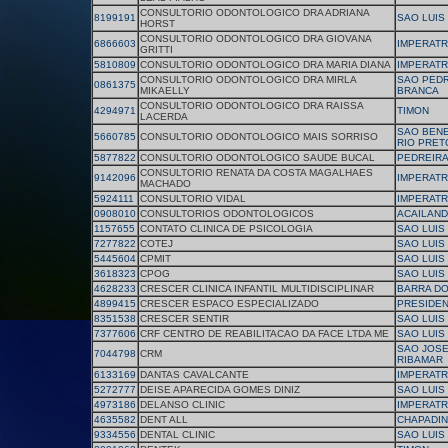
CONSULTORIO ODONTOLOGICO DRA ADRIANA
8199191
SAO LUIS
HORST
CONSULTORIO ODONTOLOGICO DRA GIOVANA
6866603
IMPERATR
GRITTI
5810809
CONSULTORIO ODONTOLOGICO DRA MARIA DIANA
IMPERATR
CONSULTORIO ODONTOLOGICO DRA MIRLA
SAO PEDR
0861375
MIKAELLY
BRANCA
CONSULTORIO ODONTOLOGICO DRA RAISSA
4294971
TIMON
LACERDA
SAO BENE
5660785
CONSULTORIO ODONTOLOGICO MAIS SORRISO
RIO PRET
5877822
CONSULTORIO ODONTOLOGICO SAUDE BUCAL
PEDREIR
CONSULTORIO RENATA DA COSTA MAGALHAES
9142096
IMPERATR
MACHADO
5924111
CONSULTORIO VIDAL
IMPERATR
0908010
CONSULTORIOS ODONTOLOGICOS
ACAILAND
1157655
CONTATO CLINICA DE PSICOLOGIA
SAO LUIS
7277822
COTEJ
SAO LUIS
5445604
CPMIT
SAO LUIS
3618323
CPOG
SAO LUIS
4628233
CRESCER CLINICA INFANTIL MULTIDISCIPLINAR
BARRA D
4899415
CRESCER ESPACO ESPECIALIZADO
PRESIDEN
8351538
CRESCER SENTIR
SAO LUIS
7377606
CRF CENTRO DE REABILITACAO DA FACE LTDA ME
SAO LUIS
SAO JOSE
7044798
CRM
RIBAMAR
6133169
DANTAS CAVALCANTE
IMPERATR
5272777
DEISE APARECIDA GOMES DINIZ
SAO LUIS
4973186
DELANSO CLINIC
IMPERATR
4635582
DENT ALL
CHAPADI
9334556
DENTAL CLINIC
SAO LUIS