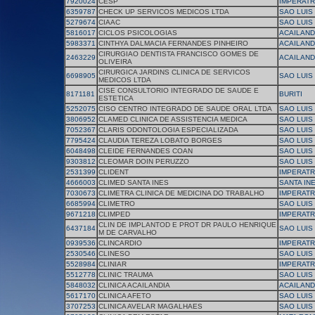
7920024
CESP
IMPERATR
6359787
CHECK UP SERVICOS MEDICOS LTDA
SAO LUIS
5279674
CIAAC
SAO LUIS
5816017
CICLOS PSICOLOGIAS
ACAILAND
5983371
CINTHYA DALMACIA FERNANDES PINHEIRO
ACAILAND
CIRURGIAO DENTISTA FRANCISCO GOMES DE
2463229
ACAILAND
OLIVEIRA
CIRURGICA JARDINS CLINICA DE SERVICOS
6698905
SAO LUIS
MEDICOS LTDA
CISE CONSULTORIO INTEGRADO DE SAUDE E
8171181
BURITI
ESTETICA
5252075
CISO CENTRO INTEGRADO DE SAUDE ORAL LTDA
SAO LUIS
3806952
CLAMED CLINICA DE ASSISTENCIA MEDICA
SAO LUIS
7052367
CLARIS ODONTOLOGIA ESPECIALIZADA
SAO LUIS
7795424
CLAUDIA TEREZA LOBATO BORGES
SAO LUIS
6048498
CLEIDE FERNANDES COAN
SAO LUIS
9303812
CLEOMAR DOIN PERUZZO
SAO LUIS
2531399
CLIDENT
IMPERATR
4666003
CLIMED SANTA INES
SANTA IN
7030673
CLIMETRA CLINICA DE MEDICINA DO TRABALHO
IMPERATR
6685994
CLIMETRO
SAO LUIS
9671218
CLIMPED
IMPERATR
CLIN DE IMPLANTOD E PROT DR PAULO HENRIQUE
6437184
SAO LUIS
M DE CARVALHO
0939536
CLINCARDIO
IMPERATR
2530546
CLINESO
SAO LUIS
5528984
CLINIAR
IMPERATR
5512778
CLINIC TRAUMA
SAO LUIS
5848032
CLINICA ACAILANDIA
ACAILAND
5617170
CLINICA AFETO
SAO LUIS
3707253
CLINICA AVELAR MAGALHAES
SAO LUIS