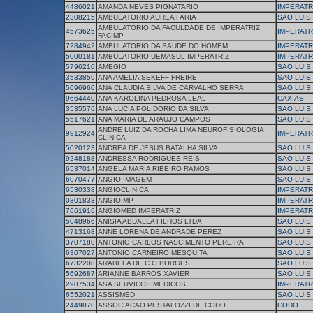
4486021
AMANDA NEVES PIGNATARIO
IMPERATR
2308215
AMBULATORIO AUREA FARIA
SAO LUIS
AMBULATORIO DA FACULDADE DE IMPERATRIZ
4573625
IMPERATR
FACIMP
7284942
AMBULATORIO DA SAUDE DO HOMEM
IMPERATR
5000181
AMBULATORIO UEMASUL IMPERATRIZ
IMPERATR
5796210
AMEGIO
SAO LUIS
3533859
ANA AMELIA SEKEFF FREIRE
SAO LUIS
5096960
ANA CLAUDIA SILVA DE CARVALHO SERRA
SAO LUIS
9664440
ANA KAROLINA PEDROSA LEAL
CAXIAS
3535576
ANA LUCIA POLIDORIO DA SILVA
SAO LUIS
5517621
ANA MARIA DE ARAUJO CAMPOS
SAO LUIS
ANDRE LUIZ DA ROCHA LIMA NEUROFISIOLOGIA
9912924
IMPERATR
CLINICA
5020123
ANDREA DE JESUS BATALHA SILVA
SAO LUIS
9248188
ANDRESSA RODRIGUES REIS
SAO LUIS
6537014
ANGELA MARIA RIBEIRO RAMOS
SAO LUIS
6070477
ANGIO IMAGEM
SAO LUIS
6530338
ANGIOCLINICA
IMPERATR
0301833
ANGIOIMP
IMPERATR
7661916
ANGIOMED IMPERATRIZ
IMPERATR
5048966
ANISIA ABDALLA FILHOS LTDA
SAO LUIS
4713168
ANNE LORENA DE ANDRADE PEREZ
SAO LUIS
3707180
ANTONIO CARLOS NASCIMENTO PEREIRA
SAO LUIS
6307027
ANTONIO CARNEIRO MESQUITA
SAO LUIS
6732208
ARABELA DE C O BORGES
SAO LUIS
5692687
ARIANNE BARROS XAVIER
SAO LUIS
2907534
ASA SERVICOS MEDICOS
IMPERATR
6552021
ASSISMED
SAO LUIS
2449870
ASSOCIACAO PESTALOZZI DE CODO
CODO