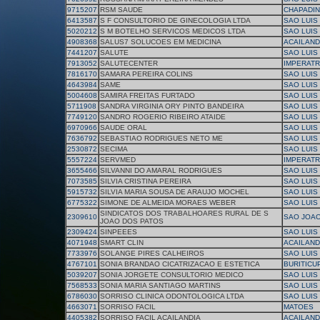
9715207
RSM SAUDE
CHAPADI
6413587
S F CONSULTORIO DE GINECOLOGIA LTDA
SAO LUIS
5020212
S M BOTELHO SERVICOS MEDICOS LTDA
SAO LUIS
4908368
SALUS7 SOLUCOES EM MEDICINA
ACAILAND
7441207
SALUTE
SAO LUIS
7913052
SALUTECENTER
IMPERATR
7816170
SAMARA PEREIRA COLINS
SAO LUIS
4643984
SAME
SAO LUIS
5004608
SAMIRA FREITAS FURTADO
SAO LUIS
5711908
SANDRA VIRGINIA ORY PINTO BANDEIRA
SAO LUIS
7749120
SANDRO ROGERIO RIBEIRO ATAIDE
SAO LUIS
6970966
SAUDE ORAL
SAO LUIS
7636792
SEBASTIAO RODRIGUES NETO ME
SAO LUIS
2530872
SECIMA
SAO LUIS
5557224
SERVMED
IMPERATR
3655466
SILVANNI DO AMARAL RODRIGUES
SAO LUIS
7073585
SILVIA CRISTINA PEREIRA
SAO LUIS
5915732
SILVIA MARIA SOUSA DE ARAUJO MOCHEL
SAO LUIS
6775322
SIMONE DE ALMEIDA MORAES WEBER
SAO LUIS
SINDICATOS DOS TRABALHOARES RURAL DE S
2309610
SAO JOAO
JOAO DOS PATOS
2309424
SINPEEES
SAO LUIS
4071948
SMART CLIN
ACAILAND
7733976
SOLANGE PIRES CALHEIROS
SAO LUIS
4767101
SONIA BRANDAO CICATRIZACAO E ESTETICA
BURITICU
5039207
SONIA JORGETE CONSULTORIO MEDICO
SAO LUIS
7568533
SONIA MARIA SANTIAGO MARTINS
SAO LUIS
6786030
SORRISO CLINICA ODONTOLOGICA LTDA
SAO LUIS
4663071
SORRISO FACIL
MATOES
4405382
SORRISO FACIL ACAILANDIA
ACAILAND