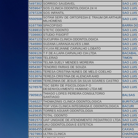
5497302
SORRISO SAUDAVEL
SAO LUIS
5659647
SOS CLINICA ODONTOLOGICA 24 H
SAO LUIS
3797228
SOS INFANTIL
SAO LUIS
SOTAM SERV DE ORTOPEDIA E TRAUM DR ARTHUR
5500508
SAO LUIS
MILHOMENS
6167799
SPACOFISIO
BARRA D
5189810
STETIC ODONTO
SAO LUIS
7336683
STUDIO FISIOFIT
SAO LUIS
9047123
SUCUPIRA CLINICA ODONTOLOGICA
SAO LUIS
7646860
SUZANA LARANJA ALVES LIMA
SAO LUIS
5456924
SYLVIA REJANNE CARVALHO LOBATO
SAO LUIS
5809126
T F DE A LAPA CARVALHO CIA LTDA
BACABAL
3397068
TELERAD
TIMON
5766559
TELMA SUELY MENDES MOREIRA
SAO LUIS
6954367
TENORIO FARIAS DE SOUZA
SAO LUIS
6842801
TERESA CRISTINA NUNES DE MELO COELHO
SAO LUIS
5313074
TEREZA CRISTINA DE ALENCAR AHID
SAO LUIS
6746586
TEREZINHA DE JESUS DA SILVA SOARES CASTRO
SAO LUIS
TGC SERV DE PSICOLOGIA P O
5276578
SAO LUIS
DESENVOLVIMENTO HUMANO LTDA ME
THIAGO LOPES PEREIRA CONSULTORIO
7905815
BALSAS
SANTIAGO
7046227
THOMAZINIS CLINICA ODONTOLOGICA
BURITICU
9626646
TOP VIDA CLINICA INTEGRADA E ODONTOLOGICA
BACURI
6123635
TORRES AGUIAR ODONTOLOGIA
SAO LUIS
9485635
TOTAL ODONTO
SAO LUIS
5981573
UAP UNIDADE DE ATENDIMENTO PEDIATRICO LTDA
SAO LUIS
8459169
UAU ODONTOLOGIA E ESTETICA
IMPERATR
9086455
UEMA
CAXIAS
7927983
ULTRA CLINICA
CHAPADI