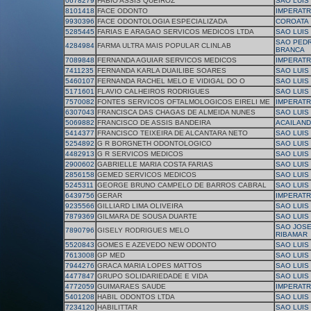
0678279
FABIO ASSIS QUEIROZ
SAO LUIS
8101418
FACE ODONTO
IMPERATR
9930396
FACE ODONTOLOGIA ESPECIALIZADA
COROATA
5285445
FARIAS E ARAGAO SERVICOS MEDICOS LTDA
SAO LUIS
SAO PEDR
4284984
FARMA ULTRA MAIS POPULAR CLINLAB
BRANCA
7089848
FERNANDA AGUIAR SERVICOS MEDICOS
IMPERATR
7411235
FERNANDA KARLA DUAILIBE SOARES
SAO LUIS
5460107
FERNANDA RACHEL MELO E VIDIGAL DO O
SAO LUIS
5171601
FLAVIO CALHEIROS RODRIGUES
SAO LUIS
7570082
FONTES SERVICOS OFTALMOLOGICOS EIRELI ME
IMPERATR
6307043
FRANCISCA DAS CHAGAS DE ALMEIDA NUNES
SAO LUIS
5069882
FRANCISCO DE ASSIS BANDEIRA
ACAILAND
5414377
FRANCISCO TEIXEIRA DE ALCANTARA NETO
SAO LUIS
5254892
G R BORGNETH ODONTOLOGICO
SAO LUIS
4482913
G R SERVICOS MEDICOS
SAO LUIS
2900602
GABRIELLE MARIA COSTA FARIAS
SAO LUIS
2856158
GEMED SERVICOS MEDICOS
SAO LUIS
5245311
GEORGE BRUNO CAMPELO DE BARROS CABRAL
SAO LUIS
6439756
GERAR
IMPERATR
9235566
GILLIARD LIMA OLIVEIRA
SAO LUIS
7879369
GILMARA DE SOUSA DUARTE
SAO LUIS
SAO JOSE
7890796
GISELY RODRIGUES MELO
RIBAMAR
5520843
GOMES E AZEVEDO NEW ODONTO
SAO LUIS
7613008
GP MED
SAO LUIS
7944276
GRACA MARIA LOPES MATTOS
SAO LUIS
4477847
GRUPO SOLIDARIEDADE E VIDA
SAO LUIS
4772059
GUIMARAES SAUDE
IMPERATR
5401208
HABIL ODONTOS LTDA
SAO LUIS
7234120
HABILITTAR
SAO LUIS