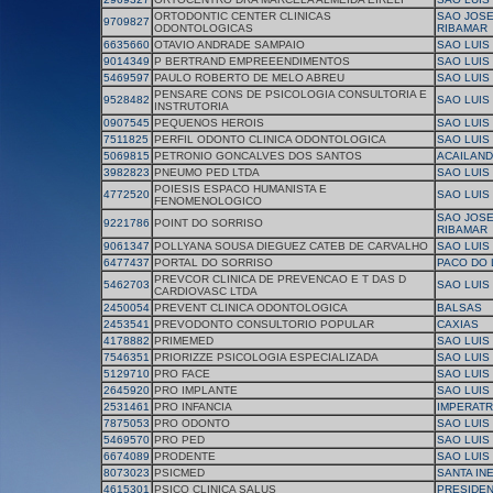
ORTODONTIC CENTER CLINICAS
SAO JOSE
9709827
ODONTOLOGICAS
RIBAMAR
6635660
OTAVIO ANDRADE SAMPAIO
SAO LUIS
9014349
P BERTRAND EMPREEENDIMENTOS
SAO LUIS
5469597
PAULO ROBERTO DE MELO ABREU
SAO LUIS
PENSARE CONS DE PSICOLOGIA CONSULTORIA E
9528482
SAO LUIS
INSTRUTORIA
0907545
PEQUENOS HEROIS
SAO LUIS
7511825
PERFIL ODONTO CLINICA ODONTOLOGICA
SAO LUIS
5069815
PETRONIO GONCALVES DOS SANTOS
ACAILAND
3982823
PNEUMO PED LTDA
SAO LUIS
POIESIS ESPACO HUMANISTA E
4772520
SAO LUIS
FENOMENOLOGICO
SAO JOSE
9221786
POINT DO SORRISO
RIBAMAR
9061347
POLLYANA SOUSA DIEGUEZ CATEB DE CARVALHO
SAO LUIS
6477437
PORTAL DO SORRISO
PACO DO 
PREVCOR CLINICA DE PREVENCAO E T DAS D
5462703
SAO LUIS
CARDIOVASC LTDA
2450054
PREVENT CLINICA ODONTOLOGICA
BALSAS
2453541
PREVODONTO CONSULTORIO POPULAR
CAXIAS
4178882
PRIMEMED
SAO LUIS
7546351
PRIORIZZE PSICOLOGIA ESPECIALIZADA
SAO LUIS
5129710
PRO FACE
SAO LUIS
2645920
PRO IMPLANTE
SAO LUIS
2531461
PRO INFANCIA
IMPERATR
7875053
PRO ODONTO
SAO LUIS
5469570
PRO PED
SAO LUIS
6674089
PRODENTE
SAO LUIS
8073023
PSICMED
SANTA IN
4615301
PSICO CLINICA SALUS
PRESIDEN