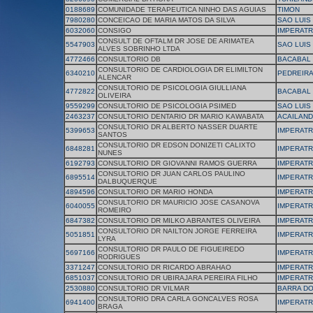
0188689
COMUNIDADE TERAPEUTICA NINHO DAS AGUIAS
TIMON
7980280
CONCEICAO DE MARIA MATOS DA SILVA
SAO LUIS
6032060
CONSIGO
IMPERATR
CONSULT DE OFTALM DR JOSE DE ARIMATEA
5547903
SAO LUIS
ALVES SOBRINHO LTDA
4772466
CONSULTORIO DB
BACABAL
CONSULTORIO DE CARDIOLOGIA DR ELIMILTON
6340210
PEDREIR
ALENCAR
CONSULTORIO DE PSICOLOGIA GIULLIANA
4772822
BACABAL
OLIVEIRA
9559299
CONSULTORIO DE PSICOLOGIA PSIMED
SAO LUIS
2463237
CONSULTORIO DENTARIO DR MARIO KAWABATA
ACAILAND
CONSULTORIO DR ALBERTO NASSER DUARTE
5399653
IMPERATR
SANTOS
CONSULTORIO DR EDSON DONIZETI CALIXTO
6848281
IMPERATR
NUNES
6192793
CONSULTORIO DR GIOVANNI RAMOS GUERRA
IMPERATR
CONSULTORIO DR JUAN CARLOS PAULINO
6895514
IMPERATR
DALBUQUERQUE
4894596
CONSULTORIO DR MARIO HONDA
IMPERATR
CONSULTORIO DR MAURICIO JOSE CASANOVA
6040055
IMPERATR
ROMEIRO
6847382
CONSULTORIO DR MILKO ABRANTES OLIVEIRA
IMPERATR
CONSULTORIO DR NAILTON JORGE FERREIRA
5051851
IMPERATR
LYRA
CONSULTORIO DR PAULO DE FIGUEIREDO
5697166
IMPERATR
RODRIGUES
3371247
CONSULTORIO DR RICARDO ABRAHAO
IMPERATR
6851037
CONSULTORIO DR UBIRAJARA PEREIRA FILHO
IMPERATR
2530880
CONSULTORIO DR VILMAR
BARRA D
CONSULTORIO DRA CARLA GONCALVES ROSA
6941400
IMPERATR
BRAGA