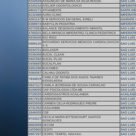
5244528
ASSUNCAO DE MARIA DA SILVA ROCHA
SAO LUIS
4245210
ATELIER ODONTOLOGICO
IMPERATR
4804171
ATIVAMENTE
SANTA IN
8132488
AURA CLINIC
IMPERATR
4063147
B M SERVICOS EM GERAL EIRELI
IGARAPE
9388974
BABYCLIN PEDIATRIA
IMPERATR
4073363
BALANCE DESENVOLVIMENTO INFANTIL
SAO LUIS
4769201
BELA INFANCIA IMPERATRIZ CLINICA PEDIATRICA
IMPERATR
6939406
BIO RISO
SAO LUIS
BIOCARDIO SERVICOS MEDICOS CARDIOLOGICOS
5689120
SAO LUIS
S S
6034721
BIOLASER
SAO LUIS
6039308
BUCAL CLEAN
SAO LUIS
5601592
BUCAL PLUS
SAO LUIS
5456665
BUCALPLAN
SAO LUIS
9391096
BUCOMED
SAO LUIS
5084067
CALHAU ODONTO
SAO LUIS
CAMILA DE FATIMA DOS ANJOS TAVARES
7934815
SAO LUIS
63509148304
5847117
CAMILA JEORDANA DE SOUSA CARVALHO
SAO LUIS
9109005
CAP PSICOLOGIA LTDA ME
SAO LUIS
0729035
CARDIOGASTROS ACAILANDIA
ACAILAND
4617916
CARDIOKIDS
SAO LUIS
6955959
CARMEN CELIA RODRIGUES FREIRE
SAO LUIS
4731352
CASA ANMA
IMPERATR
2646005
CDE
SAO LUIS
CECILIA MARIA BITTENCOURT SANTOS
9743227
SAO LUIS
GONCALVES
6683959
CECOM
SAO LUIS
2455900
CEDITI
SAO LUIS
6887287
CEDRIC TEMPEL NAKASU
SAO LUIS