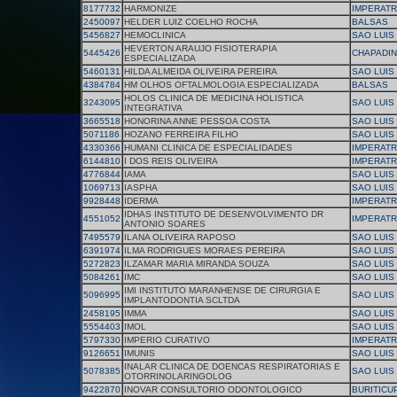
8177732
HARMONIZE
IMPERATR
2450097
HELDER LUIZ COELHO ROCHA
BALSAS
5456827
HEMOCLINICA
SAO LUIS
HEVERTON ARAUJO FISIOTERAPIA
5445426
CHAPADI
ESPECIALIZADA
5460131
HILDA ALMEIDA OLIVEIRA PEREIRA
SAO LUIS
4384784
HM OLHOS OFTALMOLOGIA ESPECIALIZADA
BALSAS
HOLOS CLINICA DE MEDICINA HOLISTICA
3243095
SAO LUIS
INTEGRATIVA
3665518
HONORINA ANNE PESSOA COSTA
SAO LUIS
5071186
HOZANO FERREIRA FILHO
SAO LUIS
4330366
HUMANI CLINICA DE ESPECIALIDADES
IMPERATR
6144810
I DOS REIS OLIVEIRA
IMPERATR
4776844
IAMA
SAO LUIS
1069713
IASPHA
SAO LUIS
9928448
IDERMA
IMPERATR
IDHAS INSTITUTO DE DESENVOLVIMENTO DR
4551052
IMPERATR
ANTONIO SOARES
7495579
ILANA OLIVEIRA RAPOSO
SAO LUIS
6391974
ILMA RODRIGUES MORAES PEREIRA
SAO LUIS
5272823
ILZAMAR MARIA MIRANDA SOUZA
SAO LUIS
5084261
IMC
SAO LUIS
IMI INSTITUTO MARANHENSE DE CIRURGIA E
5096995
SAO LUIS
IMPLANTODONTIA SCLTDA
2458195
IMMA
SAO LUIS
5554403
IMOL
SAO LUIS
5797330
IMPERIO CURATIVO
IMPERATR
9126651
IMUNIS
SAO LUIS
INALAR CLINICA DE DOENCAS RESPIRATORIAS E
5078385
SAO LUIS
OTORRINOLARINGOLOG
9422870
INOVAR CONSULTORIO ODONTOLOGICO
BURITICU