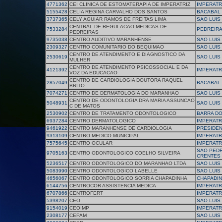
4771362
CEI CLINICA DE ESTOMATERAPIA DE IMPERATRIZ
IMPERATR
5155428
CELIA REGINA CARVALHO DOS SANTOS
BACABAL
3737365
CELY AGUIAR RAMOS DE FREITAS LIMA
SAO LUIS
CENTRAL DE REGULACAO MEDICAS DE
7533284
PEDREIR
PEDREIRAS
9735038
CENTRO AUDITIVO MARANHENSE
SAO LUIS
2309327
CENTRO COMUNITARIO DO BEQUIMAO
SAO LUIS
CENTRO DE ATENDIMENTO E DIAGNOSTICO DA
2530619
SAO LUIS
MULHER
CENTRO DE ATENDIMENTO PSICOSSOCIAL E DA
4121392
IMPERATR
VOZ DA EDUCACAO
CENTRO DE CARDIOLOGIA DOUTORA RAQUEL
2857049
BACABAL
BRITO
7074271
CENTRO DE DERMATOLOGIA DO MARANHAO
SAO LUIS
CENTRO DE ODONTOLOGIA DRA MARIA ASSUNCAO
5048931
SAO LUIS
C DE MATOS
2530902
CENTRO DE TRATAMENTO ODONTOLOGICO
BARRA D
6937284
CENTRO DERMATOLOGICO
IMPERATR
9461922
CENTRO MARANHENSE DE CARDIOLOGIA
PRESIDEN
9313109
CENTRO MEDICO MUNICIPAL
IMPERATR
7575645
CENTRO OCULAR
IMPERATR
SAO PED
9705163
CENTRO ODONTOLOGICO COELHO SILVEIRA
CRENTES
5236517
CENTRO ODONTOLOGICO DO MARANHAO LTDA
SAO LUIS
5083990
CENTRO ODONTOLOGICO LABELLE
SAO LUIS
4656067
CENTRO ODONTOLOGICO SORRIA CHAPADINHA
CHAPADI
6144756
CENTROCOR ASSISTENCIA MEDICA
IMPERATR
6707866
CENTROFERT
IMPERATR
5398207
CEO
SAO LUIS
9154019
CEOIMP
IMPERATR
2308177
CEPAM
SAO LUIS