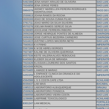
5492386
JENA HANAY ARAUJO DE OLIVEIRA
SAO LUIS
7934858
JENA JORGE FERES
SAO LUIS
JHOWCY MARIELLEN PEREIRA RODRIGUES
0964379
PACO DO 
ODONTOLOGIA
2530813
JOANA RAMOS DA ROCHA
SAO LUIS
2829193
JOAO DE SOUSA CUNHA FILHO
SAO LUIS
3761711
JOAO MARIO DA SILVA SILVEIRA
SAO LUIS
9570276
JOELMA RAMOS SEREJO SILVA
SAO LUIS
9238085
JOICEJANE FERREIRA RIBEIRO
PACO DO 
2656248
JORGE HENRIQUE PONTES DE ALMEIDA
CHAPADI
2656302
JOSE CURTIUS BEZERRA CARNEIRO
CHAPADI
5414415
JUSTINO LOPES MACIEIRA NETO
SAO LUIS
7940610
K A PINHO
IMPERATR
5567289
K M DE ABREU BORGES
SAO LUIS
7927487
KALINE DE OLIVEIRA QUEIROGA
SAO LUIS
9557539
KEITE VALERIA ALVES REBOUCAS
SAO LUIS
6445683
KLEBER SILVA DE MIRANDA
IMPERATR
7910428
KLISSIAN LOUREIRO DOS SANTOS
SAO LUIS
3824349
KRIZAL
SAO LUIS
6070485
L AMADO B MARAO
SAO LUIS
L ENFANCE CLINICA DA CRIANCA E DO
0450359
IMPERATR
ADOLESCENTE
4564588
L S S COSTA CAFE LTDA
ACAILAND
8039437
LAB MAIS
BACABAL
1085212
LABORATORIO ALBUQUERQUE
GRAJAU
2530929
LABORATORIO FONSECA
BARRA D
1099558
LABORATORIO VIEIRA COSTA
SAO LUIS
1158686
LABPRIME TOXICOLOGICO
ACAILAND
FORTALEZ
8301247
LAM MEDICAL
NOGUEIR
SANTA LU