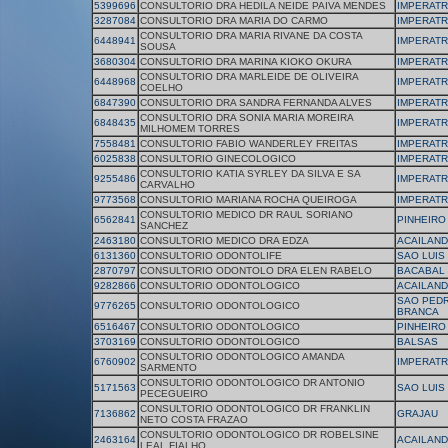
5399696
CONSULTORIO DRA HEDILA NEIDE PAIVA MENDES
IMPERATR
3287084
CONSULTORIO DRA MARIA DO CARMO
IMPERATR
CONSULTORIO DRA MARIA RIVANE DA COSTA
6448941
IMPERATR
SOUSA
3680304
CONSULTORIO DRA MARINA KIOKO OKURA
IMPERATR
CONSULTORIO DRA MARLEIDE DE OLIVEIRA
6448968
IMPERATR
COELHO
6847390
CONSULTORIO DRA SANDRA FERNANDA ALVES
IMPERATR
CONSULTORIO DRA SONIA MARIA MOREIRA
6848435
IMPERATR
MILHOMEM TORRES
7558481
CONSULTORIO FABIO WANDERLEY FREITAS
IMPERATR
6025838
CONSULTORIO GINECOLOGICO
IMPERATR
CONSULTORIO KATIA SYRLEY DA SILVA E SA
9255486
IMPERATR
CARVALHO
9773568
CONSULTORIO MARIANA ROCHA QUEIROGA
IMPERATR
CONSULTORIO MEDICO DR RAUL SORIANO
6562841
PINHEIRO
SANCHEZ
2463180
CONSULTORIO MEDICO DRA EDZA
ACAILAND
6131360
CONSULTORIO ODONTOLIFE
SAO LUIS
2870797
CONSULTORIO ODONTOLO DRA ELEN RABELO
BACABAL
9282866
CONSULTORIO ODONTOLOGICO
ACAILAND
SAO PEDR
9776265
CONSULTORIO ODONTOLOGICO
BRANCA
6516467
CONSULTORIO ODONTOLOGICO
PINHEIRO
3703169
CONSULTORIO ODONTOLOGICO
BALSAS
CONSULTORIO ODONTOLOGICO AMANDA
6760902
IMPERATR
SARMENTO
CONSULTORIO ODONTOLOGICO DR ANTONIO
5171563
SAO LUIS
PECEGUEIRO
CONSULTORIO ODONTOLOGICO DR FRANKLIN
7136862
GRAJAU
NETO COSTA FRAZAO
CONSULTORIO ODONTOLOGICO DR ROBELSINE
2463164
ACAILAND
LEAL FIALHO