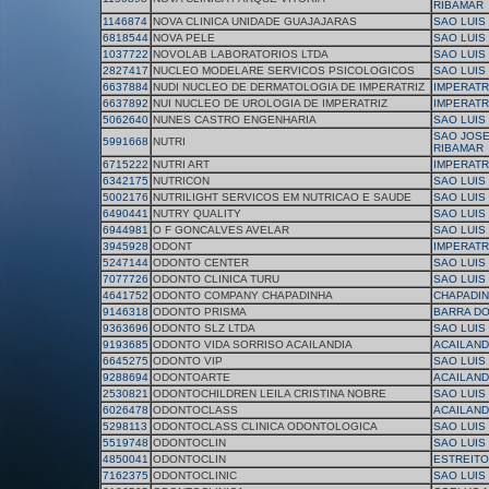
RIBAMAR
1146874
NOVA CLINICA UNIDADE GUAJAJARAS
SAO LUIS
6818544
NOVA PELE
SAO LUIS
1037722
NOVOLAB LABORATORIOS LTDA
SAO LUIS
2827417
NUCLEO MODELARE SERVICOS PSICOLOGICOS
SAO LUIS
6637884
NUDI NUCLEO DE DERMATOLOGIA DE IMPERATRIZ
IMPERATR
6637892
NUI NUCLEO DE UROLOGIA DE IMPERATRIZ
IMPERATR
5062640
NUNES CASTRO ENGENHARIA
SAO LUIS
SAO JOSE
5991668
NUTRI
RIBAMAR
6715222
NUTRI ART
IMPERATR
6342175
NUTRICON
SAO LUIS
5002176
NUTRILIGHT SERVICOS EM NUTRICAO E SAUDE
SAO LUIS
6490441
NUTRY QUALITY
SAO LUIS
6944981
O F GONCALVES AVELAR
SAO LUIS
3945928
ODONT
IMPERATR
5247144
ODONTO CENTER
SAO LUIS
7077726
ODONTO CLINICA TURU
SAO LUIS
4641752
ODONTO COMPANY CHAPADINHA
CHAPADI
9146318
ODONTO PRISMA
BARRA D
9363696
ODONTO SLZ LTDA
SAO LUIS
9193685
ODONTO VIDA SORRISO ACAILANDIA
ACAILAND
6645275
ODONTO VIP
SAO LUIS
9288694
ODONTOARTE
ACAILAND
2530821
ODONTOCHILDREN LEILA CRISTINA NOBRE
SAO LUIS
6026478
ODONTOCLASS
ACAILAND
5298113
ODONTOCLASS CLINICA ODONTOLOGICA
SAO LUIS
5519748
ODONTOCLIN
SAO LUIS
4850041
ODONTOCLIN
ESTREITO
7162375
ODONTOCLINIC
SAO LUIS