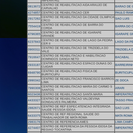
IMPERATRIZ
CENTRO DE REABILITACAO AIDA ARAUJO DE
0813672
BARAO DE 
CARVALHO
4274857
CENTRO DE REABILITACAO CER
PAULO RA
CENTRO DE REABILITACAO DA CIDADE OLIMPICA
2917262
SAO LUIS
CRCO
CENTRO DE REABILITACAO DE BARRA DO
7554419
BARRA DO 
CORDA
CENTRO DE REABILITACAO DE IGARAPE
4796365
IGARAPE G
GRANDE
CENTRO DE REABILITACAO DE LAGO DA PEDRA
6237843
LAGO DA P
CER II
CENTRO DE REABILITACAO DE TRIZIDELA DO
0900311
TRIZIDELA 
VALE
CENTRO DE REABILITACAO E HABILITACAO
7916647
BACABAL
DOMINGOS GANGA NETO
CENTRO DE REABILITACAO ESPACO DUNAS DO
2933187
BARREIRIN
CUIDAR
CENTRO DE REABILITACAO FISICA DE
6948790
BURITICUP
BURITICUPU
CENTRO DE REABILITACAO FRANCISCO BARROS
2990342
ZE DOCA
LIMA
CENTRO DE REABILITACAO MARIA DO CARMO S
7990308
ARARI
SANTOS
6023436
CENTRO DE REABILITACAO SANTA MARIA
IMPERATRIZ
CENTRO DE REABILITACAO VALDEVINA
4433327
TASSO FR
GONGALVES PALMEIRA
CENTRO DE REF ESPEC ATENCAO INTEGRADA
2882671
SAO LUIS
SAUDE PESSOA IDOSA
CENTRO DE REF REGIONAL SAUDE DO
6433375
MATA ROMA
TRABALHADOR DE MATA ROMA
2983176
CENTRO DE REFERENCIA AMES
LIMA CAMP
CENTRO DE REFERENCIA DA PESSOA IDOSA DA
4274407
IMPERATRIZ
REGIAO TOCANTINA