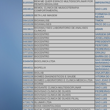
BEM ME QUER ESPACO MULTIDISCIPLINAR POR
8195560
IMPERATRIZ
RENATA MAGALHAE
BEMOL CLINICA DE MUSICOTERAPIA
4824814
SAO LUIS
COMPORTAMENTAL
FORMOSA D
4188926
BETA LAB IMAGEM
NEGRA
0941026
BIOANALISE
TIMON
4018109
BIOANALISES
PACO DO L
BIOANALYSES LABORATORIO DE ANALISES
0623822
ARARI
CLINICAS
4393910
BIOCENTRO
VARGEM G
6009395
BIOCENTRO
JOSELANDI
9463887
BIOCENTRO
PRESIDENT
0625620
BIOCENTRO
PERITORO
0943479
BIOCENTRO
PEDREIRAS
0771031
BIOCENTRO
GRAJAU
0883697
BIOCENTRO
BARRA DO 
SAO DOMIN
8348456
BIOCLINICA LTDA
MARANHAO
SAO DOMIN
4944011
BIOFELIX
MARANHAO
8109990
BIOLAB
ANAJATUBA
4995228
BIOMED DIAGNOSTICOS E SAUDE
VITORIA DO
0883182
BIOMED LABORATORIO E CLINICA MEDICA LTDA
SAO JOAO 
3262316
BIORIM
BACABAL
4135768
BIOSANTE CLINICA MULTIDISCIPLINAR
SAO LUIS
0258881
BIOVISAO CLINICA DE OLHOS
PEDREIRAS
9985646
BIOVISAO CLINICA DE OLHOS
SAO LUIS
9824316
BIOVISAO CLINICA DE OLHOS FILIAL
SAO LUIS
4738179
BLUMAR LTDA
SAO LUIS
4054733
BOSS ODONTOLOGIA
SAO LUIS
7917635
BUCAL CARE CONSULTORIO ODONTOLOGICO
SAO LUIS