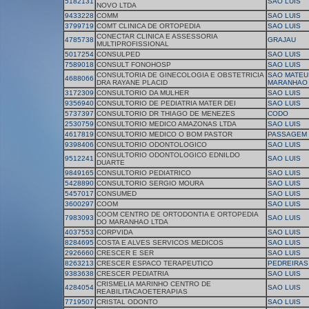
5182131
SAO LUIS
NOVO LTDA
9433228
COMM
SAO LUIS
3799719
COMT CLINICA DE ORTOPEDIA
SAO LUIS
CONECTAR CLINICA E ASSESSORIA
4785738
GRAJAU
MULTIPROFISSIONAL
5017254
CONSULPED
SAO LUIS
7589018
CONSULT FONOHOSP
SAO LUIS
CONSULTORIA DE GINECOLOGIA E OBSTETRICIA
SAO MATEU
4688066
DRA RAYANE PLACID
MARANHAO
3172309
CONSULTORIO DA MULHER
SAO LUIS
9356940
CONSULTORIO DE PEDIATRIA MATER DEI
SAO LUIS
5737397
CONSULTORIO DR THIAGO DE MENEZES
CODO
2530759
CONSULTORIO MEDICO AMAZONAS LTDA
SAO LUIS
4617819
CONSULTORIO MEDICO O BOM PASTOR
PASSAGEM
9398406
CONSULTORIO ODONTOLOGICO
SAO LUIS
CONSULTORIO ODONTOLOGICO EDNILDO
9512241
SAO LUIS
DUARTE
9849165
CONSULTORIO PEDIATRICO
SAO LUIS
5428890
CONSULTORIO SERGIO MOURA
SAO LUIS
5457017
CONSUMED
SAO LUIS
3600297
COOM
SAO LUIS
COOM CENTRO DE ORTODONTIA E ORTOPEDIA
7983093
SAO LUIS
DO MARANHAO LTDA
4037553
CORPVIDA
SAO LUIS
8284695
COSTA E ALVES SERVICOS MEDICOS
SAO LUIS
2926660
CRESCER E SER
SAO LUIS
8263213
CRESCER ESPACO TERAPEUTICO
PEDREIRAS
9383638
CRESCER PEDIATRIA
SAO LUIS
CRISMELIA MARINHO CENTRO DE
4284054
SAO LUIS
REABILITACAOETERAPIAS
7719507
CRISTAL ODONTO
SAO LUIS