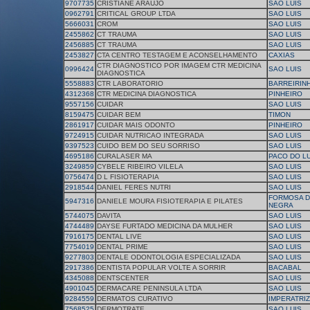
9707735
CRISTIANE ARAUJO
SAO LUIS
0962791
CRITICAL GROUP LTDA
SAO LUIS
5666031
CROM
SAO LUIS
2455862
CT TRAUMA
SAO LUIS
2456885
CT TRAUMA
SAO LUIS
2453827
CTA CENTRO TESTAGEM E ACONSELHAMENTO
CAXIAS
CTR DIAGNOSTICO POR IMAGEM CTR MEDICINA
0996424
SAO LUIS
DIAGNOSTICA
5558883
CTR LABORATORIO
BARREIRIN
4312368
CTR MEDICINA DIAGNOSTICA
PINHEIRO
9557156
CUIDAR
SAO LUIS
8159475
CUIDAR BEM
TIMON
2861917
CUIDAR MAIS ODONTO
PINHEIRO
9724915
CUIDAR NUTRICAO INTEGRADA
SAO LUIS
9397523
CUIDO BEM DO SEU SORRISO
SAO LUIS
4695186
CURALASER MA
PACO DO L
3249859
CYBELE RIBEIRO VILELA
SAO LUIS
0756474
D L FISIOTERAPIA
SAO LUIS
2918544
DANIEL FERES NUTRI
SAO LUIS
FORMOSA D
5947316
DANIELE MOURA FISIOTERAPIA E PILATES
NEGRA
5744075
DAVITA
SAO LUIS
4744489
DAYSE FURTADO MEDICINA DA MULHER
SAO LUIS
7916175
DENTAL LIVE
SAO LUIS
7754019
DENTAL PRIME
SAO LUIS
9277803
DENTALE ODONTOLOGIA ESPECIALIZADA
SAO LUIS
2917386
DENTISTA POPULAR VOLTE A SORRIR
BACABAL
4345088
DENTSCENTER
SAO LUIS
4901045
DERMACARE PENINSULA LTDA
SAO LUIS
9284559
DERMATOS CURATIVO
IMPERATRIZ
7568525
DERMOTRATE
SAO LUIS