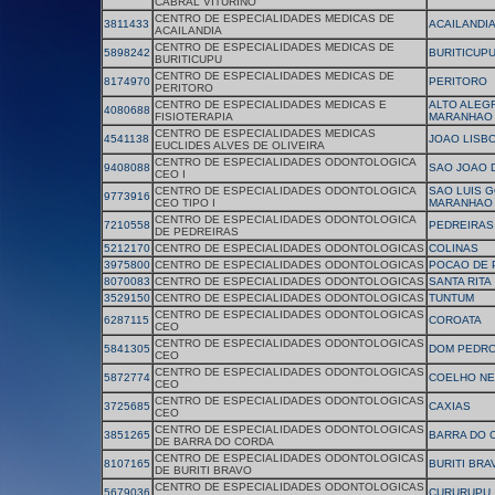
CABRAL VITURINO
CENTRO DE ESPECIALIDADES MEDICAS DE
3811433
ACAILANDI
ACAILANDIA
CENTRO DE ESPECIALIDADES MEDICAS DE
5898242
BURITICUP
BURITICUPU
CENTRO DE ESPECIALIDADES MEDICAS DE
8174970
PERITORO
PERITORO
CENTRO DE ESPECIALIDADES MEDICAS E
ALTO ALEG
4080688
FISIOTERAPIA
MARANHAO
CENTRO DE ESPECIALIDADES MEDICAS
4541138
JOAO LISB
EUCLIDES ALVES DE OLIVEIRA
CENTRO DE ESPECIALIDADES ODONTOLOGICA
9408088
SAO JOAO 
CEO I
CENTRO DE ESPECIALIDADES ODONTOLOGICA
SAO LUIS 
9773916
CEO TIPO I
MARANHAO
CENTRO DE ESPECIALIDADES ODONTOLOGICA
7210558
PEDREIRAS
DE PEDREIRAS
5212170
CENTRO DE ESPECIALIDADES ODONTOLOGICAS
COLINAS
3975800
CENTRO DE ESPECIALIDADES ODONTOLOGICAS
POCAO DE 
8070083
CENTRO DE ESPECIALIDADES ODONTOLOGICAS
SANTA RITA
3529150
CENTRO DE ESPECIALIDADES ODONTOLOGICAS
TUNTUM
CENTRO DE ESPECIALIDADES ODONTOLOGICAS
6287115
COROATA
CEO
CENTRO DE ESPECIALIDADES ODONTOLOGICAS
5841305
DOM PEDR
CEO
CENTRO DE ESPECIALIDADES ODONTOLOGICAS
5872774
COELHO N
CEO
CENTRO DE ESPECIALIDADES ODONTOLOGICAS
3725685
CAXIAS
CEO
CENTRO DE ESPECIALIDADES ODONTOLOGICAS
3851265
BARRA DO 
DE BARRA DO CORDA
CENTRO DE ESPECIALIDADES ODONTOLOGICAS
8107165
BURITI BRA
DE BURITI BRAVO
CENTRO DE ESPECIALIDADES ODONTOLOGICAS
5679036
CURURUPU