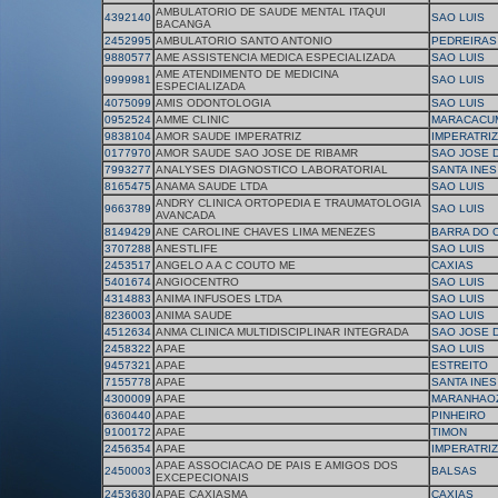
AMBULATORIO DE SAUDE MENTAL ITAQUI
4392140
SAO LUIS
BACANGA
2452995
AMBULATORIO SANTO ANTONIO
PEDREIRAS
9880577
AME ASSISTENCIA MEDICA ESPECIALIZADA
SAO LUIS
AME ATENDIMENTO DE MEDICINA
9999981
SAO LUIS
ESPECIALIZADA
4075099
AMIS ODONTOLOGIA
SAO LUIS
0952524
AMME CLINIC
MARACACU
9838104
AMOR SAUDE IMPERATRIZ
IMPERATRIZ
0177970
AMOR SAUDE SAO JOSE DE RIBAMR
SAO JOSE 
7993277
ANALYSES DIAGNOSTICO LABORATORIAL
SANTA INES
8165475
ANAMA SAUDE LTDA
SAO LUIS
ANDRY CLINICA ORTOPEDIA E TRAUMATOLOGIA
9663789
SAO LUIS
AVANCADA
8149429
ANE CAROLINE CHAVES LIMA MENEZES
BARRA DO 
3707288
ANESTLIFE
SAO LUIS
2453517
ANGELO A A C COUTO ME
CAXIAS
5401674
ANGIOCENTRO
SAO LUIS
4314883
ANIMA INFUSOES LTDA
SAO LUIS
8236003
ANIMA SAUDE
SAO LUIS
4512634
ANMA CLINICA MULTIDISCIPLINAR INTEGRADA
SAO JOSE 
2458322
APAE
SAO LUIS
9457321
APAE
ESTREITO
7155778
APAE
SANTA INES
4300009
APAE
MARANHAO
6360440
APAE
PINHEIRO
9100172
APAE
TIMON
2456354
APAE
IMPERATRIZ
APAE ASSOCIACAO DE PAIS E AMIGOS DOS
2450003
BALSAS
EXCEPECIONAIS
2453630
APAE CAXIASMA
CAXIAS