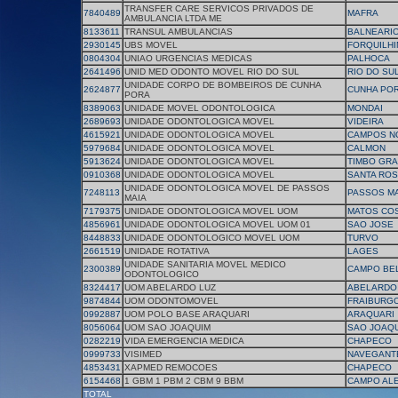
TRANSFER CARE SERVICOS PRIVADOS DE
7840489
MAFRA
AMBULANCIA LTDA ME
8133611
TRANSUL AMBULANCIAS
BALNEARI
2930145
UBS MOVEL
FORQUILHI
0804304
UNIAO URGENCIAS MEDICAS
PALHOCA
2641496
UNID MED ODONTO MOVEL RIO DO SUL
RIO DO SU
UNIDADE CORPO DE BOMBEIROS DE CUNHA
2624877
CUNHA PO
PORA
8389063
UNIDADE MOVEL ODONTOLOGICA
MONDAI
2689693
UNIDADE ODONTOLOGICA MOVEL
VIDEIRA
4615921
UNIDADE ODONTOLOGICA MOVEL
CAMPOS N
5979684
UNIDADE ODONTOLOGICA MOVEL
CALMON
5913624
UNIDADE ODONTOLOGICA MOVEL
TIMBO GR
0910368
UNIDADE ODONTOLOGICA MOVEL
SANTA ROS
UNIDADE ODONTOLOGICA MOVEL DE PASSOS
7248113
PASSOS MA
MAIA
7179375
UNIDADE ODONTOLOGICA MOVEL UOM
MATOS CO
4856961
UNIDADE ODONTOLOGICA MOVEL UOM 01
SAO JOSE
8448833
UNIDADE ODONTOLOGICO MOVEL UOM
TURVO
2661519
UNIDADE ROTATIVA
LAGES
UNIDADE SANITARIA MOVEL MEDICO
2300389
CAMPO BE
ODONTOLOGICO
8324417
UOM ABELARDO LUZ
ABELARDO
9874844
UOM ODONTOMOVEL
FRAIBURG
0992887
UOM POLO BASE ARAQUARI
ARAQUARI
8056064
UOM SAO JOAQUIM
SAO JOAQ
0282219
VIDA EMERGENCIA MEDICA
CHAPECO
0999733
VISIMED
NAVEGANT
4853431
XAPMED REMOCOES
CHAPECO
6154468
1 GBM 1 PBM 2 CBM 9 BBM
CAMPO AL
TOTAL