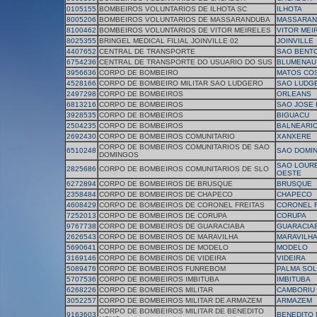
0105155
BOMBEIROS VOLUNTARIOS DE ILHOTA SC
ILHOTA
8005206
BOMBEIROS VOLUNTARIOS DE MASSARANDUBA
MASSARAN
8100462
BOMBEIROS VOLUNTARIOS DE VITOR MEIRELES
VITOR MEI
8025355
BRINGEL MEDICAL FILIAL JOINVILLE 02
JOINVILLE
4407652
CENTRAL DE TRANSPORTE
SAO BENTO
6754236
CENTRAL DE TRANSPORTE DO USUARIO DO SUS
BLUMENAU
3956636
CORPO DE BOMBEIRO
MATOS CO
4528166
CORPO DE BOMBEIRO MILITAR SAO LUDGERO
SAO LUDG
2497298
CORPO DE BOMBEIROS
ORLEANS
6813216
CORPO DE BOMBEIROS
SAO JOSE
3928535
CORPO DE BOMBEIROS
BIGUACU
2504235
CORPO DE BOMBEIROS
BALNEARI
2692430
CORPO DE BOMBEIROS COMUNITARIO
XANXERE
CORPO DE BOMBEIROS COMUNITARIOS DE SAO
6510248
SAO DOMI
DOMINGOS
SAO LOUR
2825686
CORPO DE BOMBEIROS COMUNITARIOS DE SLO
OESTE
6272894
CORPO DE BOMBEIROS DE BRUSQUE
BRUSQUE
2358484
CORPO DE BOMBEIROS DE CHAPECO
CHAPECO
4608429
CORPO DE BOMBEIROS DE CORONEL FREITAS
CORONEL F
7252013
CORPO DE BOMBEIROS DE CORUPA
CORUPA
9767738
CORPO DE BOMBEIROS DE GUARACIABA
GUARACIA
2626543
CORPO DE BOMBEIROS DE MARAVILHA
MARAVILH
5690641
CORPO DE BOMBEIROS DE MODELO
MODELO
3169146
CORPO DE BOMBEIROS DE VIDEIRA
VIDEIRA
5089476
CORPO DE BOMBEIROS FUNREBOM
PALMA SO
5707536
CORPO DE BOMBEIROS IMBITUBA
IMBITUBA
6268226
CORPO DE BOMBEIROS MILITAR
CAMBORIU
3052257
CORPO DE BOMBEIROS MILITAR DE ARMAZEM
ARMAZEM
CORPO DE BOMBEIROS MILITAR DE BENEDITO
9163603
BENEDITO