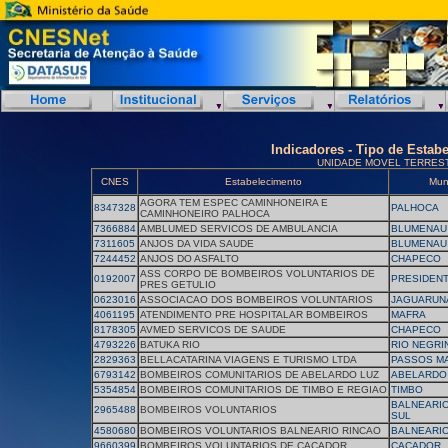
Indicadores - Tipo de Estab
UNIDADE MOVEL TERRES
CNES
Estabelecimento
Mun
AGORA TEM ESPEC CAMINHONEIRA E
8347328
PALHOCA
CAMINHONEIRO PALHOCA
7366884
AMBLUMED SERVICOS DE AMBULANCIA
BLUMENAU
7311605
ANJOS DA VIDA SAUDE
BLUMENAU
7244452
ANJOS DO ASFALTO
CHAPECO
ASS CORPO DE BOMBEIROS VOLUNTARIOS DE
0192007
PRESIDENT
PRES GETULIO
0623016
ASSOCIACAO DOS BOMBEIROS VOLUNTARIOS
JAGUARUN
4061195
ATENDIMENTO PRE HOSPITALAR BOMBEIROS
MAFRA
8178305
AVMED SERVICOS DE SAUDE
CHAPECO
4793226
BATUKA RIO
RIO NEGRI
2829363
BELLACATARINA VIAGENS E TURISMO LTDA
PASSOS MA
6793142
BOMBEIROS COMUNITARIOS DE ABELARDO LUZ
ABELARDO
5354854
BOMBEIROS COMUNITARIOS DE TIMBO E REGIAO
TIMBO
BALNEARIO
2965488
BOMBEIROS VOLUNTARIOS
SUL
4580680
BOMBEIROS VOLUNTARIOS BALNEARIO RINCAO
BALNEARIO
9660399
BOMBEIROS VOLUNTARIOS DE CACADOR
CACADOR