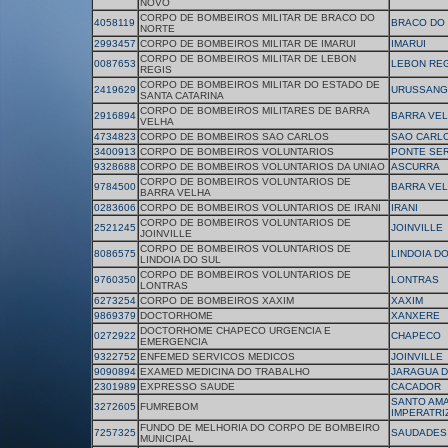
NOVO
CORPO DE BOMBEIROS MILITAR DE BRACO DO
4058119
BRACO DO
NORTE
2993457
CORPO DE BOMBEIROS MILITAR DE IMARUI
IMARUI
CORPO DE BOMBEIROS MILITAR DE LEBON
0087653
LEBON REG
REGIS
CORPO DE BOMBEIROS MILITAR DO ESTADO DE
2419629
URUSSANG
SANTA CATARINA
CORPO DE BOMBEIROS MILITARES DE BARRA
2916894
BARRA VE
VELHA
4734823
CORPO DE BOMBEIROS SAO CARLOS
SAO CARL
3400913
CORPO DE BOMBEIROS VOLUNTARIOS
PONTE SE
9328688
CORPO DE BOMBEIROS VOLUNTARIOS DA UNIAO
ASCURRA
CORPO DE BOMBEIROS VOLUNTARIOS DE
9784500
BARRA VE
BARRA VELHA
0283606
CORPO DE BOMBEIROS VOLUNTARIOS DE IRANI
IRANI
CORPO DE BOMBEIROS VOLUNTARIOS DE
2521245
JOINVILLE
JOINVILLE
CORPO DE BOMBEIROS VOLUNTARIOS DE
8086575
LINDOIA D
LINDOIA DO SUL
CORPO DE BOMBEIROS VOLUNTARIOS DE
9760350
LONTRAS
LONTRAS
6273254
CORPO DE BOMBEIROS XAXIM
XAXIM
9869379
DOCTORHOME
XANXERE
DOCTORHOME CHAPECO URGENCIA E
0272922
CHAPECO
EMERGENCIA
9322752
ENFEMED SERVICOS MEDICOS
JOINVILLE
9090894
EXAMED MEDICINA DO TRABALHO
JARAGUA D
2301989
EXPRESSO SAUDE
CACADOR
SANTO AM
3272605
FUMREBOM
IMPERATRI
FUNDO DE MELHORIA DO CORPO DE BOMBEIRO
7257325
SAUDADES
MUNICIPAL