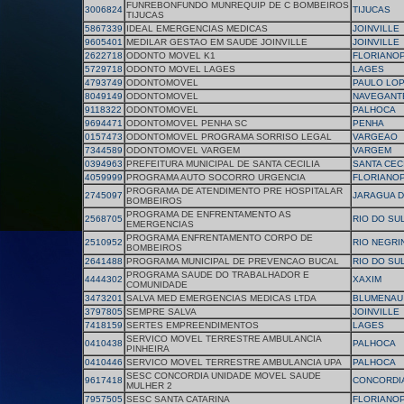
FUNREBONFUNDO MUNREQUIP DE C BOMBEIROS
3006824
TIJUCAS
TIJUCAS
5867339
IDEAL EMERGENCIAS MEDICAS
JOINVILLE
9605401
MEDILAR GESTAO EM SAUDE JOINVILLE
JOINVILLE
2622718
ODONTO MOVEL K1
FLORIANOP
5729718
ODONTO MOVEL LAGES
LAGES
4793749
ODONTOMOVEL
PAULO LO
8049149
ODONTOMOVEL
NAVEGANT
9118322
ODONTOMOVEL
PALHOCA
9694471
ODONTOMOVEL PENHA SC
PENHA
0157473
ODONTOMOVEL PROGRAMA SORRISO LEGAL
VARGEAO
7344589
ODONTOMOVEL VARGEM
VARGEM
0394963
PREFEITURA MUNICIPAL DE SANTA CECILIA
SANTA CEC
4059999
PROGRAMA AUTO SOCORRO URGENCIA
FLORIANOP
PROGRAMA DE ATENDIMENTO PRE HOSPITALAR
2745097
JARAGUA D
BOMBEIROS
PROGRAMA DE ENFRENTAMENTO AS
2568705
RIO DO SU
EMERGENCIAS
PROGRAMA ENFRENTAMENTO CORPO DE
2510952
RIO NEGRI
BOMBEIROS
2641488
PROGRAMA MUNICIPAL DE PREVENCAO BUCAL
RIO DO SU
PROGRAMA SAUDE DO TRABALHADOR E
4444302
XAXIM
COMUNIDADE
3473201
SALVA MED EMERGENCIAS MEDICAS LTDA
BLUMENAU
3797805
SEMPRE SALVA
JOINVILLE
7418159
SERTES EMPREENDIMENTOS
LAGES
SERVICO MOVEL TERRESTRE AMBULANCIA
0410438
PALHOCA
PINHEIRA
0410446
SERVICO MOVEL TERRESTRE AMBULANCIA UPA
PALHOCA
SESC CONCORDIA UNIDADE MOVEL SAUDE
9617418
CONCORDI
MULHER 2
7957505
SESC SANTA CATARINA
FLORIANOP