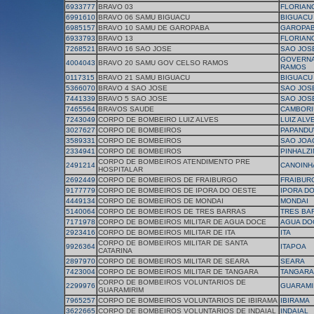
6933777
BRAVO 03
FLORIAN
6991610
BRAVO 06 SAMU BIGUACU
BIGUACU
6985157
BRAVO 10 SAMU DE GAROPABA
GAROPA
6933793
BRAVO 13
FLORIAN
7268521
BRAVO 16 SAO JOSE
SAO JOS
GOVERN
4004043
BRAVO 20 SAMU GOV CELSO RAMOS
RAMOS
0117315
BRAVO 21 SAMU BIGUACU
BIGUACU
5366070
BRAVO 4 SAO JOSE
SAO JOS
7441339
BRAVO 5 SAO JOSE
SAO JOS
7465564
BRAVOS SAUDE
CAMBORI
7243049
CORPO DE BOMBEIRO LUIZ ALVES
LUIZ ALV
3027627
CORPO DE BOMBEIROS
PAPANDU
3589331
CORPO DE BOMBEIROS
SAO JOAO
2334941
CORPO DE BOMBEIROS
PINHALZ
CORPO DE BOMBEIROS ATENDIMENTO PRE
2491214
CANOINH
HOSPITALAR
2692449
CORPO DE BOMBEIROS DE FRAIBURGO
FRAIBUR
9177779
CORPO DE BOMBEIROS DE IPORA DO OESTE
IPORA D
4449134
CORPO DE BOMBEIROS DE MONDAI
MONDAI
5140064
CORPO DE BOMBEIROS DE TRES BARRAS
TRES BA
7171978
CORPO DE BOMBEIROS MILITAR DE AGUA DOCE
AGUA DO
2923416
CORPO DE BOMBEIROS MILITAR DE ITA
ITA
CORPO DE BOMBEIROS MILITAR DE SANTA
9926364
ITAPOA
CATARINA
2897970
CORPO DE BOMBEIROS MILITAR DE SEARA
SEARA
7423004
CORPO DE BOMBEIROS MILITAR DE TANGARA
TANGARA
CORPO DE BOMBEIROS VOLUNTARIOS DE
2299976
GUARAMI
GUARAMIRIM
7965257
CORPO DE BOMBEIROS VOLUNTARIOS DE IBIRAMA
IBIRAMA
3622665
CORPO DE BOMBEIROS VOLUNTARIOS DE INDAIAL
INDAIAL