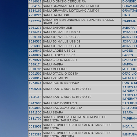
6416012
SAMU DIONISIO CERQUEIRA
DIONISIO
8234159
SAMU GRAVATAL MOTOLANCIA MT 03
GRAVATA
8234167
SAMU GRAVATAL MOTOLANCIA MT 04
GRAVATA
7258224
SAMU ITAJAI USB
ITAJAI
SAMU ITAPEMA UNIDADE DE SUPORTE BASICO
6777732
ITAPEMA
BRAVO 04
7261276
SAMU JABORA USB
JABORA
3926419
SAMU JOINVILLE USB 01
JOINVILL
3926184
SAMU JOINVILLE USB 02
JOINVILL
3926532
SAMU JOINVILLE USB 03
JOINVILL
3926338
SAMU JOINVILLE USB 04
JOINVILL
9019847
SAMU LAGES USB 01
LAGES
7240872
SAMU LAGES USB 07
LAGES
6976921
SAMU LAURO MULLER
LAURO M
6999174
SAMU MAFRA
MAFRA
9010785
SAMU MELEIRO
MELEIRO
6991505
SAMU OTACILIO COSTA
OTACILIO
9998012
SAMU PALMITOS
PALMITO
6973515
SAMU PONTE SERRADA
PONTE S
SANTO A
6500234
SAMU SANTO AMARO BRAVO 11
IMPERATR
SANTO A
0111937
SAMU SANTO AMARO BRAVO 19
IMPERATR
6747604
SAMU SAO BONIFACIO
SAO BON
4994892
SAMU SAO JOAO BATISTA
SAO JOAO
7241100
SAMU SEARA
SEARA
SAMU SERVICO ATENDIMENTO MOVEL DE
6831702
ITAPIRA
URGENCIA ITAPIRANGA
SAMU SERVICO DE ATENDIMENTO MOVEL DE
6633951
INDAIAL
URGENCIA
SAMU SERVICO DE ATENDIMENTO MOVEL DE
6853382
IMBITUBA
URGENCIA IMBITUBA