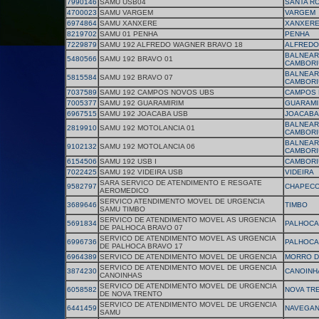
7990146
SAMU USB04
SANTA R
4700023
SAMU VARGEM
VARGEM
6974864
SAMU XANXERE
XANXER
8219702
SAMU 01 PENHA
PENHA
7229879
SAMU 192 ALFREDO WAGNER BRAVO 18
ALFREDO
BALNEAR
5480566
SAMU 192 BRAVO 01
CAMBORI
BALNEAR
5815584
SAMU 192 BRAVO 07
CAMBORI
7037589
SAMU 192 CAMPOS NOVOS UBS
CAMPOS
7005377
SAMU 192 GUARAMIRIM
GUARAMI
6967515
SAMU 192 JOACABA USB
JOACABA
BALNEAR
2819910
SAMU 192 MOTOLANCIA 01
CAMBORI
BALNEAR
9102132
SAMU 192 MOTOLANCIA 06
CAMBORI
6154506
SAMU 192 USB I
CAMBORI
7022425
SAMU 192 VIDEIRA USB
VIDEIRA
SARA SERVICO DE ATENDIMENTO E RESGATE
9582797
CHAPEC
AEROMEDICO
SERVICO ATENDIMENTO MOVEL DE URGENCIA
3689646
TIMBO
SAMU TIMBO
SERVICO DE ATENDIMENTO MOVEL AS URGENCIA
5691834
PALHOCA
DE PALHOCA BRAVO 07
SERVICO DE ATENDIMENTO MOVEL AS URGENCIA
6996736
PALHOCA
DE PALHOCA BRAVO 17
6964389
SERVICO DE ATENDIMENTO MOVEL DE URGENCIA
MORRO D
SERVICO DE ATENDIMENTO MOVEL DE URGENCIA
3874230
CANOINH
CANOINHAS
SERVICO DE ATENDIMENTO MOVEL DE URGENCIA
6058582
NOVA TR
DE NOVA TRENTO
SERVICO DE ATENDIMENTO MOVEL DE URGENCIA
6441459
NAVEGAN
SAMU