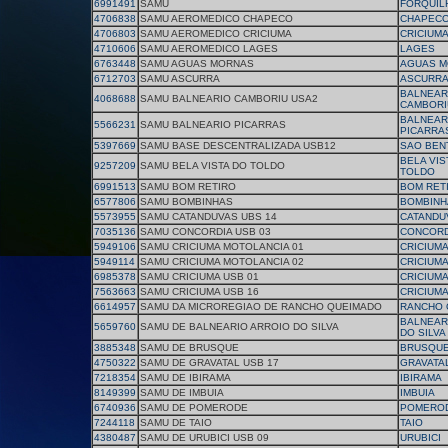
6991491
SAMU
FORQUIL
4706838
SAMU AEROMEDICO CHAPECO
CHAPEC
4706803
SAMU AEROMEDICO CRICIUMA
CRICIUM
4710606
SAMU AEROMEDICO LAGES
LAGES
6763448
SAMU AGUAS MORNAS
AGUAS M
6712703
SAMU ASCURRA
ASCURR
BALNEAR
4068688
SAMU BALNEARIO CAMBORIU USA2
CAMBORI
BALNEAR
5566231
SAMU BALNEARIO PICARRAS
PICARRA
5397669
SAMU BASE DESCENTRALIZADA USB12
SAO BEN
BELA VIS
9257209
SAMU BELA VISTA DO TOLDO
TOLDO
6991513
SAMU BOM RETIRO
BOM RET
6577806
SAMU BOMBINHAS
BOMBINH
5573955
SAMU CATANDUVAS UBS 14
CATANDU
7035136
SAMU CONCORDIA USB 03
CONCORD
5949106
SAMU CRICIUMA MOTOLANCIA 01
CRICIUM
5949114
SAMU CRICIUMA MOTOLANCIA 02
CRICIUM
6985378
SAMU CRICIUMA USB 01
CRICIUM
7563663
SAMU CRICIUMA USB 16
CRICIUM
6614957
SAMU DA MICROREGIAO DE RANCHO QUEIMADO
RANCHO 
BALNEAR
5659760
SAMU DE BALNEARIO ARROIO DO SILVA
DO SILVA
3885348
SAMU DE BRUSQUE
BRUSQU
4750322
SAMU DE GRAVATAL USB 17
GRAVATA
7218354
SAMU DE IBIRAMA
IBIRAMA
8149399
SAMU DE IMBUIA
IMBUIA
6740936
SAMU DE POMERODE
POMERO
7244118
SAMU DE TAIO
TAIO
4380487
SAMU DE URUBICI USB 09
URUBICI