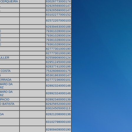
 CERQUEIRA
83026773000174
L
82926569000147
L
82926569000147
83102277000152
82572207000103
82939463000188
E
79361028000104
E
79361028000104
E
79361028000104
E
79361028000104
82777301000190
82777301000190
ULLER
82558909000124
82951245000169
82837741000196
 COSTA
75326066000175
S
85361863000147
ERRADA
82777236000101
MARO DA
82892324000146
IZ
MARO DA
82892324000146
IZ
IFACIO
82892340000139
 BATISTA
82925652000100
83024505000113
NGA
82821208000136
83102798000100
82909409000190