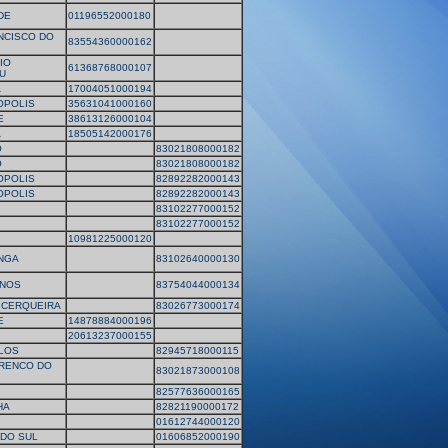
DE
01196552000180
NCISCO DO
83554360000162
IO
61368768000107
U
A
17004051000194
OPOLIS
35631041000160
E
38613126000104
A
18505142000176
O
83021808000182
O
83021808000182
OPOLIS
82892282000143
OPOLIS
82892282000143
83102277000152
83102277000152
10981225000120
NGA
83102640000130
ANOS
83754044000134
 CERQUEIRA
83026773000174
E
14878884000196
20613237000155
LOS
82945718000115
RENCO DO
83021873000108
82577636000165
HA
82821190000172
01612744000120
 DO SUL
01606852000190