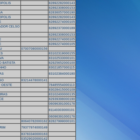
OPOLIS
82892282000143
82892308000153
BA
82836057000190
OPOLIS
82892282000143
E
82892274000105
ADOR CELSO
82892373000189
82892308000153
E
82892274000105
E
82892274000105
U
07007080000156
ES
83102319000155
VA
83102533000101
 BATISTA
82925652000100
INHO
83021857000115
AS
83102384000180
GO
83214478000141
O OESTE
78485554000113
83028415000109
RRAS
83102400000135
CE
82939398000190
06096391000176
81140303000101
06096391000176
80640782000162
82827999000101
RIM
79377974000149
83783340000163
03529020000142