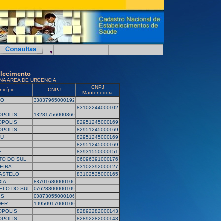
elecimento
NA AREA DE URGENCIA
CNPJ
nicípio
CNPJ
Mantenedora
SO
33837965000192
83102244000102
OPOLIS
13281756000360
OPOLIS
82951245000169
OPOLIS
82951245000169
AU
82951245000169
82951245000169
E
83931550000151
TO DO SUL
06096391000176
EIRA
83102392000127
ASTELO
83102525000165
IA
83701680000106
ELO DO SUL
07628800000109
IS
00873055000106
DER
10950917000100
OPOLIS
82892282000143
OPOLIS
82892282000143