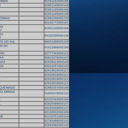
HINHA
81531162000158
O
82951245000169
A
82951245000169
82951245000169
ORNAS
82892266000150
A
83102772000161
IO
82951245000169
U
IO
83102335000148
S
TO DO SUL
86051398000100
TA DO
01612888000186
IRO
82777343000121
AS
95815379000102
VAS
82939414000145
IA
83024257000100
A
82916818000113
A
82916818000113
A
82916818000113
A
82916818000113
QUEIMADO
82892357000196
IO ARROIO
01605479000152
E
83102343000194
L
82926569000147
83102418000137
83102632000193
DE
83102251000104
82765488000102
82843582000132