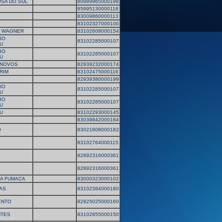
OSA DO SUL
80989965000198
95995130000118
E
83009860000113
83102327000100
 WAGNER
83102608000154
IO
83102285000107
U
IO
83102285000107
U
 NOVOS
82939232000174
RIM
83102475000116
82939380000199
IO
83102285000107
U
IO
83102285000107
U
U
83102293000145
83039842000184
O
83021808000182
83102764000115
82892316000361
82892316000361
A FUMACA
83000323000102
AS
83102384000180
ENTO
82925025000160
TES
83102855000150