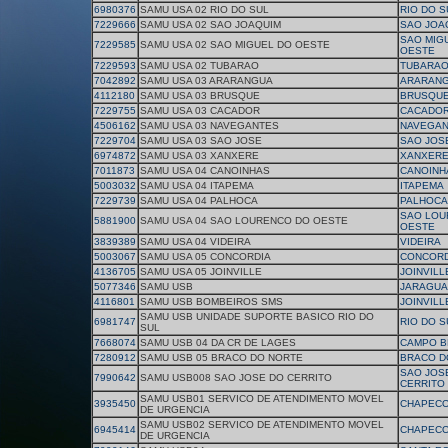
6980376
SAMU USA 02 RIO DO SUL
RIO DO S
7229666
SAMU USA 02 SAO JOAQUIM
SAO JOA
SAO MIG
7229585
SAMU USA 02 SAO MIGUEL DO OESTE
OESTE
7229593
SAMU USA 02 TUBARAO
TUBARA
7042892
SAMU USA 03 ARARANGUA
ARARAN
4112180
SAMU USA 03 BRUSQUE
BRUSQU
7229755
SAMU USA 03 CACADOR
CACADO
4506162
SAMU USA 03 NAVEGANTES
NAVEGAN
7229704
SAMU USA 03 SAO JOSE
SAO JOS
6974872
SAMU USA 03 XANXERE
XANXER
7011873
SAMU USA 04 CANOINHAS
CANOINH
5003032
SAMU USA 04 ITAPEMA
ITAPEMA
7229739
SAMU USA 04 PALHOCA
PALHOCA
SAO LOU
5881900
SAMU USA 04 SAO LOURENCO DO OESTE
OESTE
3839389
SAMU USA 04 VIDEIRA
VIDEIRA
5003067
SAMU USA 05 CONCORDIA
CONCORD
4136705
SAMU USA 05 JOINVILLE
JOINVILL
5077346
SAMU USB
JARAGUA
4116801
SAMU USB BOMBEIROS SMS
JOINVILL
SAMU USB UNIDADE SUPORTE BASICO RIO DO
6981747
RIO DO S
SUL
7668074
SAMU USB 04 DA CR DE LAGES
CAMPO B
7280912
SAMU USB 05 BRACO DO NORTE
BRACO D
SAO JOS
7990642
SAMU USB008 SAO JOSE DO CERRITO
CERRITO
SAMU USB01 SERVICO DE ATENDIMENTO MOVEL
3935450
CHAPEC
DE URGENCIA
SAMU USB02 SERVICO DE ATENDIMENTO MOVEL
6945414
CHAPEC
DE URGENCIA