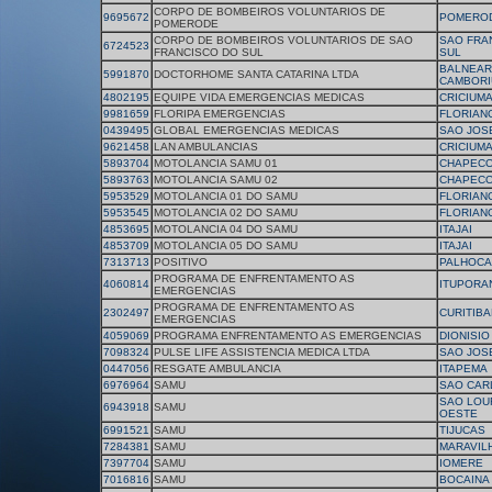
CORPO DE BOMBEIROS VOLUNTARIOS DE
9695672
POMERO
POMERODE
CORPO DE BOMBEIROS VOLUNTARIOS DE SAO
SAO FRA
6724523
FRANCISCO DO SUL
SUL
BALNEAR
5991870
DOCTORHOME SANTA CATARINA LTDA
CAMBORI
4802195
EQUIPE VIDA EMERGENCIAS MEDICAS
CRICIUM
9981659
FLORIPA EMERGENCIAS
FLORIAN
0439495
GLOBAL EMERGENCIAS MEDICAS
SAO JOS
9621458
LAN AMBULANCIAS
CRICIUM
5893704
MOTOLANCIA SAMU 01
CHAPEC
5893763
MOTOLANCIA SAMU 02
CHAPEC
5953529
MOTOLANCIA 01 DO SAMU
FLORIAN
5953545
MOTOLANCIA 02 DO SAMU
FLORIAN
4853695
MOTOLANCIA 04 DO SAMU
ITAJAI
4853709
MOTOLANCIA 05 DO SAMU
ITAJAI
7313713
POSITIVO
PALHOCA
PROGRAMA DE ENFRENTAMENTO AS
4060814
ITUPORA
EMERGENCIAS
PROGRAMA DE ENFRENTAMENTO AS
2302497
CURITIB
EMERGENCIAS
4059069
PROGRAMA ENFRENTAMENTO AS EMERGENCIAS
DIONISIO
7098324
PULSE LIFE ASSISTENCIA MEDICA LTDA
SAO JOS
0447056
RESGATE AMBULANCIA
ITAPEMA
6976964
SAMU
SAO CAR
SAO LOU
6943918
SAMU
OESTE
6991521
SAMU
TIJUCAS
7284381
SAMU
MARAVIL
7397704
SAMU
IOMERE
7016816
SAMU
BOCAINA