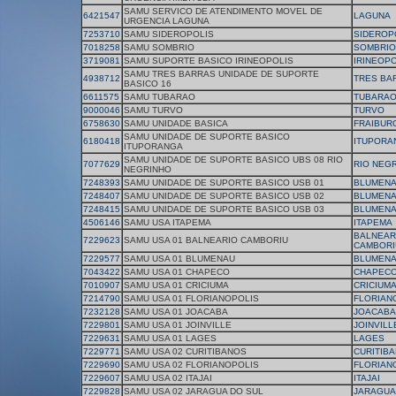
SAMU SERVICO DE ATENDIMENTO MOVEL DE
6421547
LAGUNA
URGENCIA LAGUNA
7253710
SAMU SIDEROPOLIS
SIDEROP
7018258
SAMU SOMBRIO
SOMBRIO
3719081
SAMU SUPORTE BASICO IRINEOPOLIS
IRINEOPO
SAMU TRES BARRAS UNIDADE DE SUPORTE
4938712
TRES BA
BASICO 16
6611575
SAMU TUBARAO
TUBARA
9000046
SAMU TURVO
TURVO
6758630
SAMU UNIDADE BASICA
FRAIBUR
SAMU UNIDADE DE SUPORTE BASICO
6180418
ITUPORA
ITUPORANGA
SAMU UNIDADE DE SUPORTE BASICO UBS 08 RIO
7077629
RIO NEG
NEGRINHO
7248393
SAMU UNIDADE DE SUPORTE BASICO USB 01
BLUMEN
7248407
SAMU UNIDADE DE SUPORTE BASICO USB 02
BLUMEN
7248415
SAMU UNIDADE DE SUPORTE BASICO USB 03
BLUMEN
4506146
SAMU USA ITAPEMA
ITAPEMA
BALNEAR
7229623
SAMU USA 01 BALNEARIO CAMBORIU
CAMBORI
7229577
SAMU USA 01 BLUMENAU
BLUMEN
7043422
SAMU USA 01 CHAPECO
CHAPEC
7010907
SAMU USA 01 CRICIUMA
CRICIUM
7214790
SAMU USA 01 FLORIANOPOLIS
FLORIAN
7232128
SAMU USA 01 JOACABA
JOACABA
7229801
SAMU USA 01 JOINVILLE
JOINVILL
7229631
SAMU USA 01 LAGES
LAGES
7229771
SAMU USA 02 CURITIBANOS
CURITIB
7229690
SAMU USA 02 FLORIANOPOLIS
FLORIAN
7229607
SAMU USA 02 ITAJAI
ITAJAI
7229828
SAMU USA 02 JARAGUA DO SUL
JARAGUA