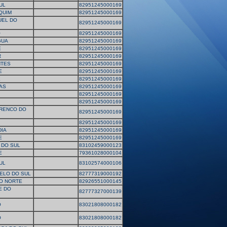
UL
82951245000169
QUIM
82951245000169
UEL DO
82951245000169
O
82951245000169
GUA
82951245000169
E
82951245000169
R
82951245000169
TES
82951245000169
E
82951245000169
E
82951245000169
AS
82951245000169
82951245000169
82951245000169
RENCO DO
82951245000169
82951245000169
IA
82951245000169
E
82951245000169
 DO SUL
83102459000123
E
79361028000104
UL
83102574000106
ELO DO SUL
82777319000192
O NORTE
82926551000145
E DO
82777327000139
O
83021808000182
O
83021808000182