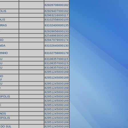
82928706000182
OLIS
82929407000162
82963216000117
LIS
83102558000105
RRAS
83102400000135
O
82928656000133
82548983000160
GO
82947979000174
NGA
83102640000130
RINHO
83102756000179
AU
83108357000115
AU
83108357000115
AU
83108357000115
82951245000169
IO
82951245000169
U
AU
82951245000169
O
82951245000169
A
82951245000169
OPOLIS
82951245000169
82951245000169
E
82951245000169
82951245000169
ANOS
82951245000169
OPOLIS
82951245000169
82951245000169
 DO SUL
82951245000169