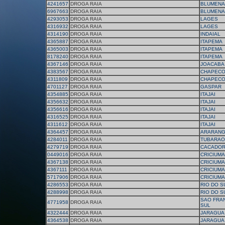
4241657
DROGA RAIA
BLUMENA
6967663
DROGA RAIA
BLUMENA
4293053
DROGA RAIA
LAGES
4316932
DROGA RAIA
LAGES
4314190
DROGA RAIA
INDAIAL
4365887
DROGA RAIA
ITAPEMA
4365003
DROGA RAIA
ITAPEMA
8178240
DROGA RAIA
ITAPEMA
4367146
DROGA RAIA
JOACABA
4383567
DROGA RAIA
CHAPEC
4311809
DROGA RAIA
CHAPEC
4701127
DROGA RAIA
GASPAR
4354885
DROGA RAIA
ITAJAI
4356632
DROGA RAIA
ITAJAI
4356616
DROGA RAIA
ITAJAI
4316525
DROGA RAIA
ITAJAI
4311612
DROGA RAIA
ITAJAI
4364457
DROGA RAIA
ARARAN
4284011
DROGA RAIA
TUBARAO
4279719
DROGA RAIA
CACADO
0449016
DROGA RAIA
CRICIUMA
4367138
DROGA RAIA
CRICIUMA
4367111
DROGA RAIA
CRICIUMA
5717906
DROGA RAIA
CRICIUMA
4286553
DROGA RAIA
RIO DO S
4288998
DROGA RAIA
RIO DO S
SAO FRA
4771958
DROGA RAIA
SUL
4322444
DROGA RAIA
JARAGUA
4364538
DROGA RAIA
JARAGUA