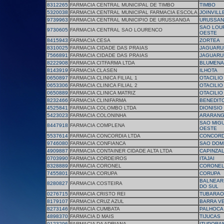
8312265
FARMACIA CENTRAL MUNICIPAL DE TIMBO
TIMBO
5320038
FARMACIA CENTRAL MUNICIPAL FARMACIA ESCOLA
JOINVILL
9739963
FARMACIA CENTRAL MUNICIPIO DE URUSSANGA
URUSSA
SAO LOU
9730605
FARMACIA CENTRAL SAO LOURENCO
OESTE
8415943
FARMACIA CESA
ZORTEA
8310025
FARMACIA CIDADE DAS PRAIAS
JAGUARU
7566891
FARMACIA CIDADE DAS PRAIAS
JAGUARU
8222908
FARMACIA CITFARMA LTDA
BLUMENA
8143919
FARMACIA CLASEN
ILHOTA
0650897
FARMACIA CLINICA FILIAL 1
OTACILIO
0653306
FARMACIA CLINICA FILIAL 2
OTACILIO
0650889
FARMACIA CLINICA MATRIZ
OTACILIO
8232466
FARMACIA CLINIFARMA
BENEDIT
4525841
FARMACIA COLOMBO LTDA
DIONISIO
5423023
FARMACIA COLONINHA
ARARAN
SAO MIG
8447918
FARMACIA COMPLENA
OESTE
5537614
FARMACIA CONCORDIA LTDA
CONCORD
9746080
FARMACIA CONFIANCA
SAO DOM
4909887
FARMACIA CONTAINER CIDADE ALTA LTDA
CAPINZA
0703990
FARMACIA CORDEIROS
ITAJAI
8328889
FARMACIA CORONEL
CORONEL
7455801
FARMACIA CORUPA
CORUPA
BALNEAR
8280827
FARMACIA COSTEIRA
DO SUL
0276715
FARMACIA CRISTO REI
TUBARAO
8179107
FARMACIA CRUZ AZUL
BARRA V
8273146
FARMACIA CUMBATA
PALHOCA
4898370
FARMACIA D MAIS
TIJUCAS
9123296
FARMACIA DA ADRIANA
ITUPORA