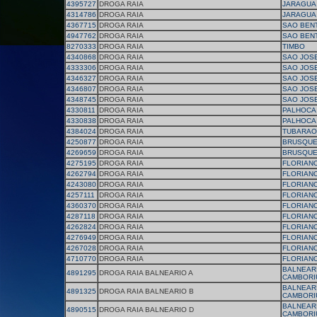
4395727
DROGA RAIA
JARAGUA
4314786
DROGA RAIA
JARAGUA
4367715
DROGA RAIA
SAO BEN
4947762
DROGA RAIA
SAO BEN
8270333
DROGA RAIA
TIMBO
4340868
DROGA RAIA
SAO JOS
4333306
DROGA RAIA
SAO JOS
4346327
DROGA RAIA
SAO JOS
4346807
DROGA RAIA
SAO JOS
4348745
DROGA RAIA
SAO JOS
4330811
DROGA RAIA
PALHOCA
4330838
DROGA RAIA
PALHOCA
4384024
DROGA RAIA
TUBARAO
4250877
DROGA RAIA
BRUSQU
4269659
DROGA RAIA
BRUSQU
4275195
DROGA RAIA
FLORIAN
4262794
DROGA RAIA
FLORIAN
4243080
DROGA RAIA
FLORIAN
4257111
DROGA RAIA
FLORIAN
4360370
DROGA RAIA
FLORIAN
4287118
DROGA RAIA
FLORIAN
4262824
DROGA RAIA
FLORIAN
4276949
DROGA RAIA
FLORIAN
4267028
DROGA RAIA
FLORIAN
4710770
DROGA RAIA
FLORIAN
BALNEAR
4891295
DROGA RAIA BALNEARIO A
CAMBORI
BALNEAR
4891325
DROGA RAIA BALNEARIO B
CAMBORI
BALNEAR
4890515
DROGA RAIA BALNEARIO D
CAMBORI