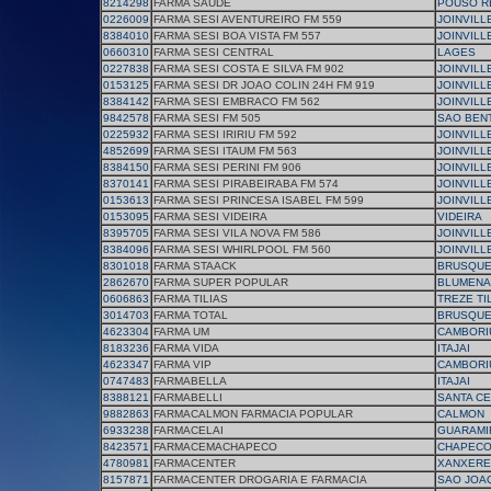
8214298
FARMA SAUDE
POUSO R
0226009
FARMA SESI AVENTUREIRO FM 559
JOINVILL
8384010
FARMA SESI BOA VISTA FM 557
JOINVILL
0660310
FARMA SESI CENTRAL
LAGES
0227838
FARMA SESI COSTA E SILVA FM 902
JOINVILL
0153125
FARMA SESI DR JOAO COLIN 24H FM 919
JOINVILL
8384142
FARMA SESI EMBRACO FM 562
JOINVILL
9842578
FARMA SESI FM 505
SAO BEN
0225932
FARMA SESI IRIRIU FM 592
JOINVILL
4852699
FARMA SESI ITAUM FM 563
JOINVILL
8384150
FARMA SESI PERINI FM 906
JOINVILL
8370141
FARMA SESI PIRABEIRABA FM 574
JOINVILL
0153613
FARMA SESI PRINCESA ISABEL FM 599
JOINVILL
0153095
FARMA SESI VIDEIRA
VIDEIRA
8395705
FARMA SESI VILA NOVA FM 586
JOINVILL
8384096
FARMA SESI WHIRLPOOL FM 560
JOINVILL
8301018
FARMA STAACK
BRUSQU
2862670
FARMA SUPER POPULAR
BLUMENA
0606863
FARMA TILIAS
TREZE TI
3014703
FARMA TOTAL
BRUSQU
4623304
FARMA UM
CAMBORI
8183236
FARMA VIDA
ITAJAI
4623347
FARMA VIP
CAMBORI
0747483
FARMABELLA
ITAJAI
8388121
FARMABELLI
SANTA CE
9882863
FARMACALMON FARMACIA POPULAR
CALMON
6933238
FARMACELAI
GUARAMI
8423571
FARMACEMACHAPECO
CHAPEC
4780981
FARMACENTER
XANXERE
8157871
FARMACENTER DROGARIA E FARMACIA
SAO JOA