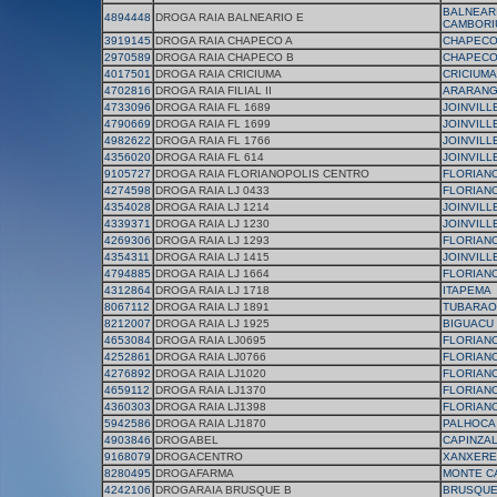
BALNEAR
4894448
DROGA RAIA BALNEARIO E
CAMBORI
3919145
DROGA RAIA CHAPECO A
CHAPEC
2970589
DROGA RAIA CHAPECO B
CHAPEC
4017501
DROGA RAIA CRICIUMA
CRICIUMA
4702816
DROGA RAIA FILIAL II
ARARAN
4733096
DROGA RAIA FL 1689
JOINVILL
4790669
DROGA RAIA FL 1699
JOINVILL
4982622
DROGA RAIA FL 1766
JOINVILL
4356020
DROGA RAIA FL 614
JOINVILL
9105727
DROGA RAIA FLORIANOPOLIS CENTRO
FLORIAN
4274598
DROGA RAIA LJ 0433
FLORIAN
4354028
DROGA RAIA LJ 1214
JOINVILL
4339371
DROGA RAIA LJ 1230
JOINVILL
4269306
DROGA RAIA LJ 1293
FLORIAN
4354311
DROGA RAIA LJ 1415
JOINVILL
4794885
DROGA RAIA LJ 1664
FLORIAN
4312864
DROGA RAIA LJ 1718
ITAPEMA
8067112
DROGA RAIA LJ 1891
TUBARAO
8212007
DROGA RAIA LJ 1925
BIGUACU
4653084
DROGA RAIA LJ0695
FLORIAN
4252861
DROGA RAIA LJ0766
FLORIAN
4276892
DROGA RAIA LJ1020
FLORIAN
4659112
DROGA RAIA LJ1370
FLORIAN
4360303
DROGA RAIA LJ1398
FLORIAN
5942586
DROGA RAIA LJ1870
PALHOCA
4903846
DROGABEL
CAPINZA
9168079
DROGACENTRO
XANXERE
8280495
DROGAFARMA
MONTE C
4242106
DROGARAIA BRUSQUE B
BRUSQU