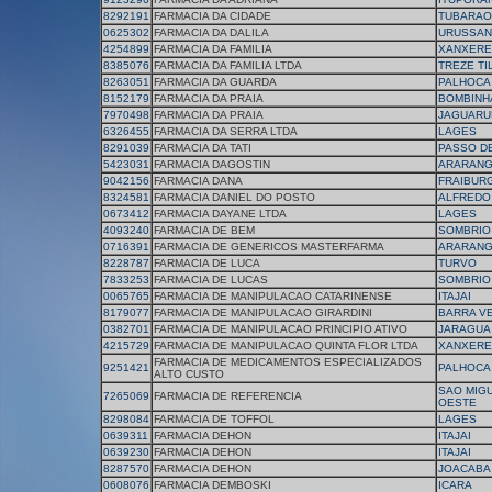
8292191
FARMACIA DA CIDADE
TUBARAO
0625302
FARMACIA DA DALILA
URUSSA
4254899
FARMACIA DA FAMILIA
XANXERE
8385076
FARMACIA DA FAMILIA LTDA
TREZE TI
8263051
FARMACIA DA GUARDA
PALHOCA
8152179
FARMACIA DA PRAIA
BOMBINH
7970498
FARMACIA DA PRAIA
JAGUARU
6326455
FARMACIA DA SERRA LTDA
LAGES
8291039
FARMACIA DA TATI
PASSO D
5423031
FARMACIA DAGOSTIN
ARARAN
9042156
FARMACIA DANA
FRAIBUR
8324581
FARMACIA DANIEL DO POSTO
ALFREDO
0673412
FARMACIA DAYANE LTDA
LAGES
4093240
FARMACIA DE BEM
SOMBRIO
0716391
FARMACIA DE GENERICOS MASTERFARMA
ARARAN
8228787
FARMACIA DE LUCA
TURVO
7833253
FARMACIA DE LUCAS
SOMBRIO
0065765
FARMACIA DE MANIPULACAO CATARINENSE
ITAJAI
8179077
FARMACIA DE MANIPULACAO GIRARDINI
BARRA V
0382701
FARMACIA DE MANIPULACAO PRINCIPIO ATIVO
JARAGUA
4215729
FARMACIA DE MANIPULACAO QUINTA FLOR LTDA
XANXERE
FARMACIA DE MEDICAMENTOS ESPECIALIZADOS
9251421
PALHOCA
ALTO CUSTO
SAO MIG
7265069
FARMACIA DE REFERENCIA
OESTE
8298084
FARMACIA DE TOFFOL
LAGES
0639311
FARMACIA DEHON
ITAJAI
0639230
FARMACIA DEHON
ITAJAI
8287570
FARMACIA DEHON
JOACABA
0608076
FARMACIA DEMBOSKI
ICARA