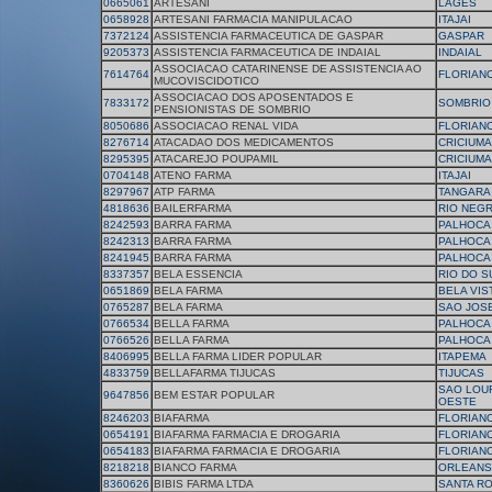
0665061
ARTESANI
LAGES
0658928
ARTESANI FARMACIA MANIPULACAO
ITAJAI
7372124
ASSISTENCIA FARMACEUTICA DE GASPAR
GASPAR
9205373
ASSISTENCIA FARMACEUTICA DE INDAIAL
INDAIAL
ASSOCIACAO CATARINENSE DE ASSISTENCIA AO
7614764
FLORIAN
MUCOVISCIDOTICO
ASSOCIACAO DOS APOSENTADOS E
7833172
SOMBRIO
PENSIONISTAS DE SOMBRIO
8050686
ASSOCIACAO RENAL VIDA
FLORIAN
8276714
ATACADAO DOS MEDICAMENTOS
CRICIUMA
8295395
ATACAREJO POUPAMIL
CRICIUMA
0704148
ATENO FARMA
ITAJAI
8297967
ATP FARMA
TANGARA
4818636
BAILERFARMA
RIO NEG
8242593
BARRA FARMA
PALHOCA
8242313
BARRA FARMA
PALHOCA
8241945
BARRA FARMA
PALHOCA
8337357
BELA ESSENCIA
RIO DO S
0651869
BELA FARMA
BELA VIS
0765287
BELA FARMA
SAO JOS
0766534
BELLA FARMA
PALHOCA
0766526
BELLA FARMA
PALHOCA
8406995
BELLA FARMA LIDER POPULAR
ITAPEMA
4833759
BELLAFARMA TIJUCAS
TIJUCAS
SAO LOU
9647856
BEM ESTAR POPULAR
OESTE
8246203
BIAFARMA
FLORIAN
0654191
BIAFARMA FARMACIA E DROGARIA
FLORIAN
0654183
BIAFARMA FARMACIA E DROGARIA
FLORIAN
8218218
BIANCO FARMA
ORLEANS
8360626
BIBIS FARMA LTDA
SANTA RO