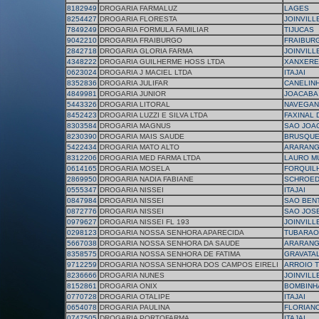
8182949
DROGARIA FARMALUZ
LAGES
8254427
DROGARIA FLORESTA
JOINVILL
7849249
DROGARIA FORMULA FAMILIAR
TIJUCAS
9042210
DROGARIA FRAIBURGO
FRAIBUR
2842718
DROGARIA GLORIA FARMA
JOINVILL
4348222
DROGARIA GUILHERME HOSS LTDA
XANXERE
0623024
DROGARIA J MACIEL LTDA
ITAJAI
8352836
DROGARIA JULIFAR
CANELIN
4849981
DROGARIA JUNIOR
JOACABA
5443326
DROGARIA LITORAL
NAVEGAN
8452423
DROGARIA LUZZI E SILVA LTDA
FAXINAL
8303584
DROGARIA MAGNUS
SAO JOA
8230390
DROGARIA MAIS SAUDE
BRUSQU
5422434
DROGARIA MATO ALTO
ARARAN
8312206
DROGARIA MED FARMA LTDA
LAURO M
0614165
DROGARIA MOSELA
FORQUIL
2869950
DROGARIA NADIA FABIANE
SCHROE
0555347
DROGARIA NISSEI
ITAJAI
0847984
DROGARIA NISSEI
SAO BEN
0872776
DROGARIA NISSEI
SAO JOS
0979627
DROGARIA NISSEI FL 193
JOINVILL
0298123
DROGARIA NOSSA SENHORA APARECIDA
TUBARAO
5667038
DROGARIA NOSSA SENHORA DA SAUDE
ARARAN
8358575
DROGARIA NOSSA SENHORA DE FATIMA
GRAVATA
9712259
DROGARIA NOSSA SENHORA DOS CAMPOS EIRELI
ARROIO T
8236666
DROGARIA NUNES
JOINVILL
8152861
DROGARIA ONIX
BOMBINH
0770728
DROGARIA OTALIPE
ITAJAI
0654078
DROGARIA PAULINA
FLORIAN
0747505
DROGARIA PORTOFARMA
ITAJAI