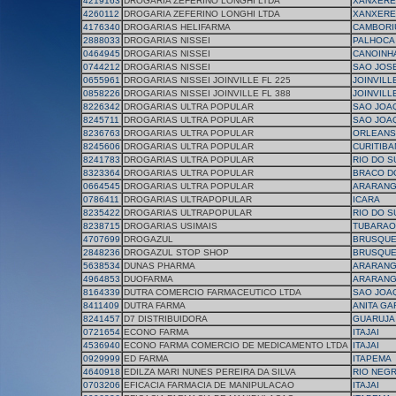
4219163
DROGARIA ZEFERINO LONGHI LTDA
XANXERE
4260112
DROGARIA ZEFERINO LONGHI LTDA
XANXERE
4176340
DROGARIAS HELIFARMA
CAMBORI
2888033
DROGARIAS NISSEI
PALHOCA
0464945
DROGARIAS NISSEI
CANOINH
0744212
DROGARIAS NISSEI
SAO JOS
0655961
DROGARIAS NISSEI JOINVILLE FL 225
JOINVILL
0858226
DROGARIAS NISSEI JOINVILLE FL 388
JOINVILL
8226342
DROGARIAS ULTRA POPULAR
SAO JOA
8245711
DROGARIAS ULTRA POPULAR
SAO JOA
8236763
DROGARIAS ULTRA POPULAR
ORLEANS
8245606
DROGARIAS ULTRA POPULAR
CURITIB
8241783
DROGARIAS ULTRA POPULAR
RIO DO S
8323364
DROGARIAS ULTRA POPULAR
BRACO D
0664545
DROGARIAS ULTRA POPULAR
ARARAN
0786411
DROGARIAS ULTRAPOPULAR
ICARA
8235422
DROGARIAS ULTRAPOPULAR
RIO DO S
8238715
DROGARIAS USIMAIS
TUBARAO
4707699
DROGAZUL
BRUSQU
2848236
DROGAZUL STOP SHOP
BRUSQU
5638534
DUNAS PHARMA
ARARAN
4964853
DUOFARMA
ARARAN
8164339
DUTRA COMERCIO FARMACEUTICO LTDA
SAO JOA
8411409
DUTRA FARMA
ANITA GA
8241457
D7 DISTRIBUIDORA
GUARUJA
0721654
ECONO FARMA
ITAJAI
4536940
ECONO FARMA COMERCIO DE MEDICAMENTO LTDA
ITAJAI
0929999
ED FARMA
ITAPEMA
4640918
EDILZA MARI NUNES PEREIRA DA SILVA
RIO NEG
0703206
EFICACIA FARMACIA DE MANIPULACAO
ITAJAI