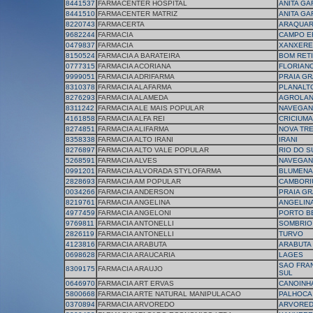
8441537
FARMACENTER HOSPITAL
ANITA GA
8441510
FARMACENTER MATRIZ
ANITA GA
8220743
FARMACERTA
ARAQUAR
9682244
FARMACIA
CAMPO E
0479837
FARMACIA
XANXERE
8150524
FARMACIA A BARATEIRA
BOM RET
0777315
FARMACIA ACORIANA
FLORIAN
9999051
FARMACIA ADRIFARMA
PRAIA G
8310378
FARMACIA ALAFARMA
PLANALT
8276293
FARMACIA ALAMEDA
AGROLAN
8311242
FARMACIA ALE MAIS POPULAR
NAVEGAN
4161858
FARMACIA ALFA REI
CRICIUMA
8274851
FARMACIA ALIFARMA
NOVA TR
8358338
FARMACIA ALTO IRANI
IRANI
8276897
FARMACIA ALTO VALE POPULAR
RIO DO S
5268591
FARMACIA ALVES
NAVEGAN
0991201
FARMACIA ALVORADA STYLOFARMA
BLUMENA
2828693
FARMACIA AM POPULAR
CAMBORI
0034266
FARMACIA ANDERSON
PRAIA G
8219761
FARMACIA ANGELINA
ANGELIN
4977459
FARMACIA ANGELONI
PORTO B
9769811
FARMACIA ANTONELLI
SOMBRIO
2826119
FARMACIA ANTONELLI
TURVO
4123816
FARMACIA ARABUTA
ARABUTA
0698628
FARMACIA ARAUCARIA
LAGES
SAO FRA
8309175
FARMACIA ARAUJO
SUL
0646970
FARMACIA ART ERVAS
CANOINH
5800668
FARMACIA ARTE NATURAL MANIPULACAO
PALHOCA
0370894
FARMACIA ARVOREDO
ARVORE