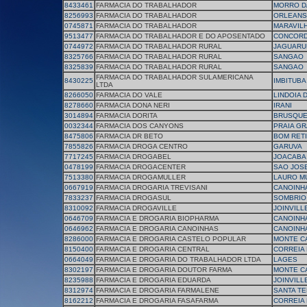
8433461
FARMACIA DO TRABALHADOR
MORRO D
8256993
FARMACIA DO TRABALHADOR
ORLEANS
0745871
FARMACIA DO TRABALHADOR
MARAVIL
9513477
FARMACIA DO TRABALHADOR E DO APOSENTADO
CONCORD
0744972
FARMACIA DO TRABALHADOR RURAL
JAGUARU
8325766
FARMACIA DO TRABALHADOR RURAL
SANGAO
8325839
FARMACIA DO TRABALHADOR RURAL
SANGAO
FARMACIA DO TRABALHADOR SULAMERICANA
8430225
IMBITUBA
LTDA
8266050
FARMACIA DO VALE
LINDOIA 
8278660
FARMACIA DONA NERI
IRANI
3014894
FARMACIA DORITA
BRUSQU
0032344
FARMACIA DOS CANYONS
PRAIA G
8475806
FARMACIA DR BETO
BOM RET
7855826
FARMACIA DROGA CENTRO
GARUVA
7717245
FARMACIA DROGABEL
JOACABA
0478199
FARMACIA DROGACENTER
SAO JOS
7513380
FARMACIA DROGAMULLER
LAURO M
0667919
FARMACIA DROGARIA TREVISANI
CANOINH
7833237
FARMACIA DROGASUL
SOMBRIO
8310092
FARMACIA DROGAVILLE
JOINVILL
0646709
FARMACIA E DROGARIA BIOPHARMA
CANOINH
0646962
FARMACIA E DROGARIA CANOINHAS
CANOINH
8286000
FARMACIA E DROGARIA CASTELO POPULAR
MONTE C
8150400
FARMACIA E DROGARIA CENTRAL
CORREIA 
0664049
FARMACIA E DROGARIA DO TRABALHADOR LTDA
LAGES
8302197
FARMACIA E DROGARIA DOUTOR FARMA
MONTE C
8235988
FARMACIA E DROGARIA EDUARDA
JOINVILL
8312974
FARMACIA E DROGARIA FARMALENE
SANTA TE
8162212
FARMACIA E DROGARIA FASAFARMA
CORREIA 