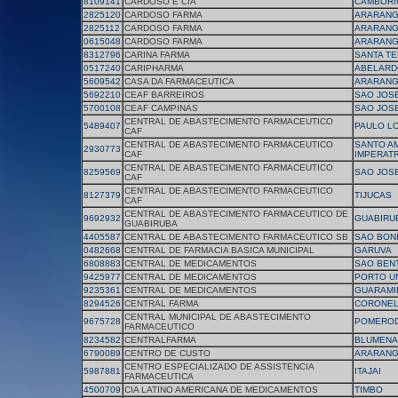
8109141
CARDOSO E CIA
CAMBORI
2825120
CARDOSO FARMA
ARARAN
2825112
CARDOSO FARMA
ARARAN
0615048
CARDOSO FARMA
ARARAN
8312796
CARINA FARMA
SANTA TE
0517240
CARIPHARMA
ABELARD
5609542
CASA DA FARMACEUTICA
ARARAN
5692210
CEAF BARREIROS
SAO JOS
5700108
CEAF CAMPINAS
SAO JOS
CENTRAL DE ABASTECIMENTO FARMACEUTICO
5489407
PAULO L
CAF
CENTRAL DE ABASTECIMENTO FARMACEUTICO
SANTO A
2930773
CAF
IMPERATR
CENTRAL DE ABASTECIMENTO FARMACEUTICO
8259569
SAO JOS
CAF
CENTRAL DE ABASTECIMENTO FARMACEUTICO
8127379
TIJUCAS
CAF
CENTRAL DE ABASTECIMENTO FARMACEUTICO DE
9692932
GUABIRU
GUABIRUBA
4405587
CENTRAL DE ABASTECIMENTO FARMACEUTICO SB
SAO BONI
0482668
CENTRAL DE FARMACIA BASICA MUNICIPAL
GARUVA
6808883
CENTRAL DE MEDICAMENTOS
SAO BEN
9425977
CENTRAL DE MEDICAMENTOS
PORTO U
9235361
CENTRAL DE MEDICAMENTOS
GUARAMI
8294526
CENTRAL FARMA
CORONEL
CENTRAL MUNICIPAL DE ABASTECIMENTO
9675728
POMERO
FARMACEUTICO
8234582
CENTRALFARMA
BLUMENA
6790089
CENTRO DE CUSTO
ARARAN
CENTRO ESPECIALIZADO DE ASSISTENCIA
5987881
ITAJAI
FARMACEUTICA
4500709
CIA LATINO AMERICANA DE MEDICAMENTOS
TIMBO