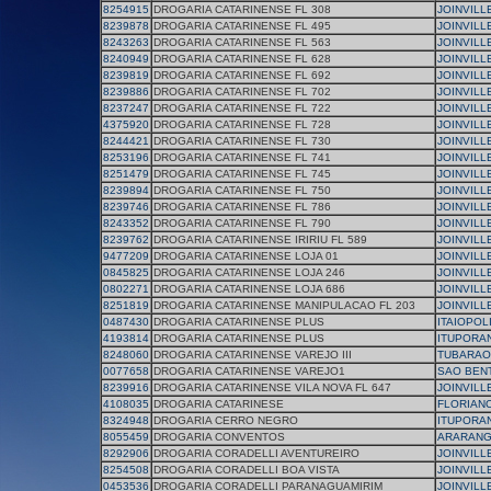
8254915
DROGARIA CATARINENSE FL 308
JOINVILL
8239878
DROGARIA CATARINENSE FL 495
JOINVILL
8243263
DROGARIA CATARINENSE FL 563
JOINVILL
8240949
DROGARIA CATARINENSE FL 628
JOINVILL
8239819
DROGARIA CATARINENSE FL 692
JOINVILL
8239886
DROGARIA CATARINENSE FL 702
JOINVILL
8237247
DROGARIA CATARINENSE FL 722
JOINVILL
4375920
DROGARIA CATARINENSE FL 728
JOINVILL
8244421
DROGARIA CATARINENSE FL 730
JOINVILL
8253196
DROGARIA CATARINENSE FL 741
JOINVILL
8251479
DROGARIA CATARINENSE FL 745
JOINVILL
8239894
DROGARIA CATARINENSE FL 750
JOINVILL
8239746
DROGARIA CATARINENSE FL 786
JOINVILL
8243352
DROGARIA CATARINENSE FL 790
JOINVILL
8239762
DROGARIA CATARINENSE IRIRIU FL 589
JOINVILL
9477209
DROGARIA CATARINENSE LOJA 01
JOINVILL
0845825
DROGARIA CATARINENSE LOJA 246
JOINVILL
0802271
DROGARIA CATARINENSE LOJA 686
JOINVILL
8251819
DROGARIA CATARINENSE MANIPULACAO FL 203
JOINVILL
0487430
DROGARIA CATARINENSE PLUS
ITAIOPOL
4193814
DROGARIA CATARINENSE PLUS
ITUPORA
8248060
DROGARIA CATARINENSE VAREJO III
TUBARAO
0077658
DROGARIA CATARINENSE VAREJO1
SAO BEN
8239916
DROGARIA CATARINENSE VILA NOVA FL 647
JOINVILL
4108035
DROGARIA CATARINESE
FLORIAN
8324948
DROGARIA CERRO NEGRO
ITUPORA
8055459
DROGARIA CONVENTOS
ARARAN
8292906
DROGARIA CORADELLI AVENTUREIRO
JOINVILL
8254508
DROGARIA CORADELLI BOA VISTA
JOINVILL
0453536
DROGARIA CORADELLI PARANAGUAMIRIM
JOINVILL