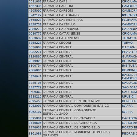
0531669
FARMACIA CAPS III
CRICIUMA
4667336
FARMACIA CARBONI
CAMBORI
4295099
FARMACIA CARBONI
CAMBORI
8242127
FARMACIA CASAGRANDE
IPORA D
0668028
FARMACIA CASTANHEIRAS
FLORIAN
2828731
FARMACIA CASTELLO
CAMBORI
7880278
FARMACIA CATANDUVAS
CATANDU
0080772
FARMACIA CATARINENSE
CRICIUMA
4363639
FARMACIA CATARINENSE
JARAGUA
8258228
FARMACIA CECONI
TURVO
0636908
FARMACIA CENTRAL
GARUVA
0032271
FARMACIA CENTRAL
PRAIA G
8320896
FARMACIA CENTRAL
GUARACI
9019928
FARMACIA CENTRAL
BOCAINA 
8390754
FARMACIA CENTRAL
IMBITUBA
9386904
FARMACIA CENTRAL
BOMBINH
BALNEAR
4376641
FARMACIA CENTRAL
CAMBORI
8285705
FARMACIA CENTRAL
SAUDADE
8327777
FARMACIA CENTRAL
SAO JOA
9609342
FARMACIA CENTRAL
SAO DOM
8238219
FARMACIA CENTRAL
URUBICI
2895455
FARMACIA CENTRAL BENEDITO NOVO
BENEDIT
5952093
FARMACIA CENTRAL COMPONENTE BASICO
MAFRA
FARMACIA CENTRAL COMPONENTE
5952107
MAFRA
ESPECIALIZADO
5395801
FARMACIA CENTRAL DE CACADOR
CACADO
9715606
FARMACIA CENTRAL DE GAROPABA
GAROPA
7776632
FARMACIA CENTRAL DE PORTO BELO
PORTO B
FARMACIA CENTRAL MUNICIPAL DE PEDRAS
8361088
PEDRAS 
GRANDES