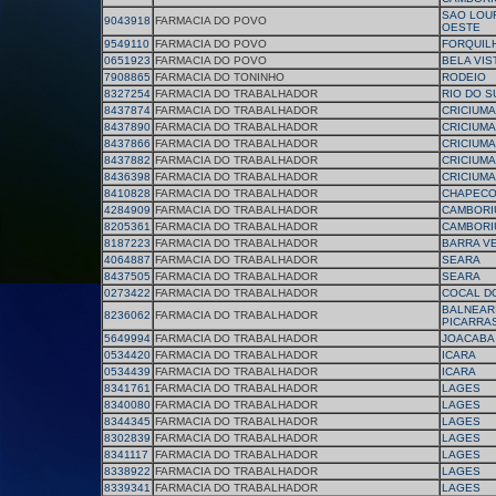
SAO LOU
9043918
FARMACIA DO POVO
OESTE
9549110
FARMACIA DO POVO
FORQUIL
0651923
FARMACIA DO POVO
BELA VIS
7908865
FARMACIA DO TONINHO
RODEIO
8327254
FARMACIA DO TRABALHADOR
RIO DO S
8437874
FARMACIA DO TRABALHADOR
CRICIUMA
8437890
FARMACIA DO TRABALHADOR
CRICIUMA
8437866
FARMACIA DO TRABALHADOR
CRICIUMA
8437882
FARMACIA DO TRABALHADOR
CRICIUMA
8436398
FARMACIA DO TRABALHADOR
CRICIUMA
8410828
FARMACIA DO TRABALHADOR
CHAPEC
4284909
FARMACIA DO TRABALHADOR
CAMBORI
8205361
FARMACIA DO TRABALHADOR
CAMBORI
8187223
FARMACIA DO TRABALHADOR
BARRA V
4064887
FARMACIA DO TRABALHADOR
SEARA
8437505
FARMACIA DO TRABALHADOR
SEARA
0273422
FARMACIA DO TRABALHADOR
COCAL D
BALNEAR
8236062
FARMACIA DO TRABALHADOR
PICARRA
5649994
FARMACIA DO TRABALHADOR
JOACABA
0534420
FARMACIA DO TRABALHADOR
ICARA
0534439
FARMACIA DO TRABALHADOR
ICARA
8341761
FARMACIA DO TRABALHADOR
LAGES
8340080
FARMACIA DO TRABALHADOR
LAGES
8344345
FARMACIA DO TRABALHADOR
LAGES
8302839
FARMACIA DO TRABALHADOR
LAGES
8341117
FARMACIA DO TRABALHADOR
LAGES
8338922
FARMACIA DO TRABALHADOR
LAGES
8339341
FARMACIA DO TRABALHADOR
LAGES