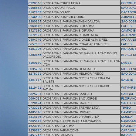
8320446
DROGARIA CORDILHEIRA
CORDILHE
0156663
DROGARIA DA PRACA
SAO JOAO
8162867
DROGARIA DO IVO
CACADO
8246599
DROGARIA DOM GREGORIO
JOINVILL
8300194
DROGARIA E FARMACIA AVENIDA LTDA
SAO JOS
0963615
DROGARIA E FARMACIA BIOFARMA
LAGES
8427186
DROGARIA E FARMACIA BIOFARMA
CAMPO B
0672521
DROGARIA E FARMACIA CIDADE ALTA
ARARAN
0804746
DROGARIA E FARMACIA CIDADE ALTA EIRELI
ARARAN
0657433
DROGARIA E FARMACIA COPACABANA EIRELI
LAGES
6481396
DROGARIA E FARMACIA CRUZ
RIO DOS
DROGARIA E FARMACIA DE MANIPULACAO BOING
8380465
BRACO D
DACOREGIO
DROGARIA E FARMACIA DE MANIPULACAO JULIANA
8160139
LAGES
LTDA
8035709
DROGARIA E FARMACIA GEMBALLA
RIO DO S
8278261
DROGARIA E FARMACIA MELHOR PRECO
SAO JOA
DROGARIA E FARMACIA NOSSA SENHORA DA
8357587
SALETE
SALETE
DROGARIA E FARMACIA NOSSA SENHORA DE
8219451
WITMARS
FATIMA
8325731
DROGARIA E FARMACIA SANGAO
SANGAO
0664014
DROGARIA E FARMACIA SAO JORGE
FLORIAN
0720194
DROGARIA E FARMACIA SAVARIS
SAO JOS
0733253
DROGARIA E FARMACIA TREMEA LTDA
TIMBO
4485416
DROGARIA E FARMACIA UNIMAIS
CAMBORI
8314136
DROGARIA E FARMACIA VITORIA LTDA
MONDAI
5805872
DROGARIA E PERFUMARIA MACHADOS
NAVEGAN
4623010
DROGARIA EGFARMA
CAMBORI
8256985
DROGARIA FARMACONTI
CAPIVARI
9457747
DROGARIA FARMAIS
INDAIAL