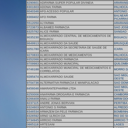
8290601
ADIFARMA SUPER POPULAR DIVINEIA
ARARAN
8301603
ADONAI FARMA
PALHOCA
8040346
AFG ACESSO POPULAR
ANTONIO
BALNEAR
8369402
AFO FARMA
PICARRA
5512050
AJ FARMA
ARARAN
0723673
ALBAMED FARMACIA
SAO JOS
8325782
ALICE FARMA
SANGAO
ALMOXARIFADO CENTRAL DE MEDICAMENTOS DE
9035230
BIGUACU
BIGUACU
9649913
ALMOXARIFADO DA SAUDE
BRUSQU
ALMOXARIFADO DA SECRETARIA DE SAUDE DE
0051780
ICARA
ICARA
9270833
ALMOXARIFADO DE MEDICAMENTOS
PALHOCA
9352066
ALMOXARIFADO FARMACIA
ARARAN
9709983
ALMOXARIFADO MUNICIPAL
QUILOMB
ALMOXARIFADO MUNICIPAL DE MEDICAMENTOS E
9746188
MORRO D
CORRELATOS
SAO MIG
9285474
ALMOXARIFADO SAUDE
OESTE
9704736
ALTERNATIVA FARMACIA E MANIPULACAO
SAO DOM
SAO MIG
8456046
AMARANTEPHARMA LTDA
OESTE
8250006
ANAFARMA DROGARIA E FARMACIA
CAMBORI
8266409
ANALU FARMA
MIRIM DO
8237115
ANDRE JONAS BERVIAN
PERITIBA
8324603
ANTONIO S FARMA
ALFREDO
8346534
ARMAZEM DA PELE FARMACIA
BOMBINH
8326592
ARNO ULRICH CIA
RIO DO S
9734945
ARROIO FARMA
ARROIO T
0665118
ARTESANI
LAGES