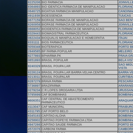
8225206
BIO FARMACIA
JOINVILL
8364893
BIO IDENTICA FARMACIA DE MANIPULACAO
FLORIAN
0646725
BIOATIVA FARMACIA MANIPULACAO
CANOINH
4911938
BIOESSENCIA
TIJUCAS
0677159
BIOFASE FARMACIA DE MANIPULACAO
SAO BEN
8260958
BIOFASE FARMACIA DE MANIPULACAO
JOINVILL
0668052
BIOIDENTICA FARMACIA DE MANIPULACAO
FLORIAN
8329443
BIOMAGISTRAL FARMACEUTICA
FLORIAN
0822434
BIOQUALIS MANIPULACAO E HOMEOPATIA
ITAJAI
8331111
BIOS FARMACEUTICA
FLORIAN
5059348
BIOTERAPICA
PORTO B
2849585
BP FARMA POPULAR
MELEIRO
8277893
BPHARMA PK
PRAIA G
0651893
BRASIL POPULAR
BELA VIS
SAO MIGU
8240329
BRASIL POUPA LAR
VISTA
8228124
BRASIL POUPA LAR BARRA VELHA CENTRO
BARRA V
8213011
BRASIL POUPALAR
CURITIB
8287279
BRAVA FARMA
PESCARI
5736897
BRAZIFARMA
ARARAN
0279234
C R LOPES DROGARIA LTDA
URUSSA
5795699
CAF BOMBINHAS
BOMBINH
CAF CENTRAL DE ABASTECIMENTO
9606351
ARAQUAR
FARMACEUTICO
4113047
CAF MUNICIPAL
FRAIBUR
4311795
CAF PORTO BELO
PORTO B
8345163
CAPITAO ALOHA
BOMBINH
8258902
CAPITAO POPEYE FARMACIA LTDA
BOMBINH
4947266
CAPITAO SAUDE FARMACIA
PORTO B
4572076
CARBONI FARMA
CAMBORI