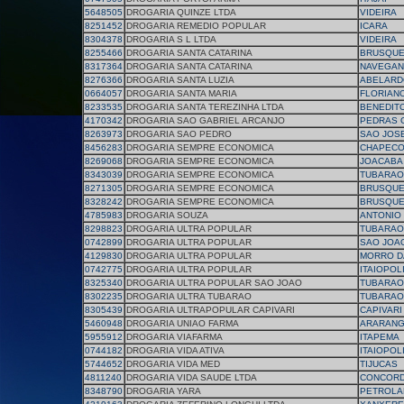
5648505
DROGARIA QUINZE LTDA
VIDEIRA
8251452
DROGARIA REMEDIO POPULAR
ICARA
8304378
DROGARIA S L LTDA
VIDEIRA
8255466
DROGARIA SANTA CATARINA
BRUSQU
8317364
DROGARIA SANTA CATARINA
NAVEGAN
8276366
DROGARIA SANTA LUZIA
ABELARD
0664057
DROGARIA SANTA MARIA
FLORIAN
8233535
DROGARIA SANTA TEREZINHA LTDA
BENEDIT
4170342
DROGARIA SAO GABRIEL ARCANJO
PEDRAS 
8263973
DROGARIA SAO PEDRO
SAO JOS
8456283
DROGARIA SEMPRE ECONOMICA
CHAPEC
8269068
DROGARIA SEMPRE ECONOMICA
JOACABA
8343039
DROGARIA SEMPRE ECONOMICA
TUBARAO
8271305
DROGARIA SEMPRE ECONOMICA
BRUSQU
8328242
DROGARIA SEMPRE ECONOMICA
BRUSQU
4785983
DROGARIA SOUZA
ANTONIO
8298823
DROGARIA ULTRA POPULAR
TUBARAO
0742899
DROGARIA ULTRA POPULAR
SAO JOAO
4129830
DROGARIA ULTRA POPULAR
MORRO D
0742775
DROGARIA ULTRA POPULAR
ITAIOPOL
8325340
DROGARIA ULTRA POPULAR SAO JOAO
TUBARAO
8302235
DROGARIA ULTRA TUBARAO
TUBARAO
8305439
DROGARIA ULTRAPOPULAR CAPIVARI
CAPIVARI
5460948
DROGARIA UNIAO FARMA
ARARAN
5955912
DROGARIA VIAFARMA
ITAPEMA
0744182
DROGARIA VIDA ATIVA
ITAIOPOL
5744652
DROGARIA VIDA MED
TIJUCAS
4811240
DROGARIA VIDA SAUDE LTDA
CONCORD
8348790
DROGARIA YARA
PETROLA