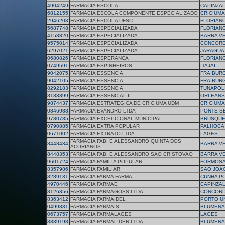
4904249
FARMACIA ESCOLA
CAPINZA
6812155
FARMACIA ESCOLA COMPONENTE ESPECIALIZADO
CRICIUMA
2946203
FARMACIA ESCOLA UFSC
FLORIAN
5687748
FARMACIA ESPECIALIZADA
FLORIAN
4153820
FARMACIA ESPECIALIZADA
BARRA V
9575014
FARMACIA ESPECIALIZADA
CONCORD
6297021
FARMACIA ESPECIALIZADA
JARAGUA
0680826
FARMACIA ESPERANCA
FLORIAN
0749591
FARMACIA ESPINHEIROS
ITAJAI
9042075
FARMACIA ESSENCIA
FRAIBUR
9042105
FARMACIA ESSENCIA
FRAIBUR
8292183
FARMACIA ESSENCIA
TUNAPOL
8183899
FARMACIA ESSENCIAL II
ORLEANS
9874437
FARMACIA ESTRATEGICA DE CRICIUMA UDM
CRICIUMA
0846988
FARMACIA EVANDRO LTDA
PONTE S
9780785
FARMACIA EXCEPCIONAL MUNICIPAL
BRUSQU
0790885
FARMACIA EXTRA POPULAR
PALHOCA
0671002
FARMACIA EXTRATO LTDA
LAGES
FARMACIA FABI E ALESSANDRO QUINTA DOS
8448434
BARRA V
ACORIANOS
8448353
FARMACIA FABI E ALESSANDRO SAO CRISTOVAO
BARRA V
9601724
FARMACIA FAMILIA POPULAR
FORMOSA
8357986
FARMACIA FAMILIAR
SAO JOAO
8289131
FARMACIA FARMA FARMA
CUNHA P
4970446
FARMACIA FARMAE
CAPINZA
8126356
FARMACIA FARMAGOSS LTDA
CONCORD
8363412
FARMACIA FARMAIDEL
PORTO U
0499331
FARMACIA FARMAIS
BLUMENA
0673757
FARMACIA FARMALAGES
LAGES
8339198
FARMACIA FARMALIDER LTDA
BLUMENA