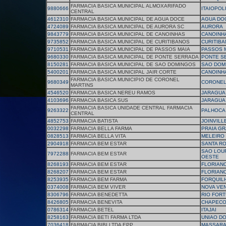
FARMACIA BASICA MUNICIPAL ALMOXARIFADO
9880666
ITAIOPOL
CENTRAL
4612310
FARMACIA BASICA MUNICIPAL DE AGUA DOCE
AGUA DO
4724089
FARMACIA BASICA MUNICIPAL DE AURORA SC
AURORA
9843779
FARMACIA BASICA MUNICIPAL DE CANOINHAS
CANOINH
9735852
FARMACIA BASICA MUNICIPAL DE CURITIBANOS
CURITIB
9710531
FARMACIA BASICA MUNICIPAL DE PASSOS MAIA
PASSOS 
9680330
FARMACIA BASICA MUNICIPAL DE PONTE SERRADA
PONTE S
8150281
FARMACIA BASICA MUNICIPAL DE SAO DOMINGOS
SAO DOM
5400201
FARMACIA BASICA MUNICIPAL JAIR CORTE
CANOINH
FARMACIA BASICA MUNICIPIO DE CORONEL
9680349
CORONEL
MARTINS
4546520
FARMACIA BASICA NEREU RAMOS
JARAGUA
4103696
FARMACIA BASICA SUS
JARAGUA
FARMACIA BASICA UNIDADE CENTRAL FARMACIA
9263322
PALHOCA
CENTRAL
4852753
FARMACIA BATISTA
JOINVILL
0032298
FARMACIA BELLA FARMA
PRAIA G
0828513
FARMACIA BELLA VITA
MELEIRO
2904918
FARMACIA BEM ESTAR
SANTA RO
SAO LOU
7972288
FARMACIA BEM ESTAR
OESTE
8268193
FARMACIA BEM ESTAR
FLORIAN
8268207
FARMACIA BEM ESTAR
FLORIAN
8253935
FARMACIA BEM FARMA
FORQUIL
0374008
FARMACIA BEM VIVER
NOVA VE
8306796
FARMACIA BENEDETTA
RIO FOR
8426805
FARMACIA BENEVITA
CHAPEC
0786314
FARMACIA BETEL
ITAJAI
8258163
FARMACIA BETI FARMA LTDA
UNIAO D
7036418
FARMACIA BIBI LTDA EPP
MASSAR