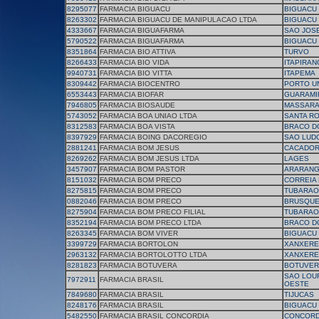
8295077
FARMACIA BIGUACU
BIGUACU
8263302
FARMACIA BIGUACU DE MANIPULACAO LTDA
BIGUACU
4333667
FARMACIA BIGUAFARMA
SAO JOS
5790522
FARMACIA BIGUAFARMA
BIGUACU
8351864
FARMACIA BIO ATTIVA
TURVO
8266433
FARMACIA BIO VIDA
ITAPIRAN
9940731
FARMACIA BIO VITTA
ITAPEMA
8309442
FARMACIA BIOCENTRO
PORTO U
6553443
FARMACIA BIOFAR
GUARAMI
7946805
FARMACIA BIOSAUDE
MASSAR
5743052
FARMACIA BOA UNIAO LTDA
SANTA RO
8312583
FARMACIA BOA VISTA
BRACO D
8397929
FARMACIA BOING DACOREGIO
SAO LUD
2881241
FARMACIA BOM JESUS
CACADO
8269262
FARMACIA BOM JESUS LTDA
LAGES
3457907
FARMACIA BOM PASTOR
ARARAN
8151032
FARMACIA BOM PRECO
CORREIA 
8275815
FARMACIA BOM PRECO
TUBARAO
0882046
FARMACIA BOM PRECO
BRUSQU
8275904
FARMACIA BOM PRECO FILIAL
TUBARAO
8352194
FARMACIA BOM PRECO LTDA
BRACO D
8263345
FARMACIA BOM VIVER
BIGUACU
3399729
FARMACIA BORTOLON
XANXERE
2963132
FARMACIA BORTOLOTTO LTDA
XANXERE
8281823
FARMACIA BOTUVERA
BOTUVER
SAO LOU
7972911
FARMACIA BRASIL
OESTE
7849680
FARMACIA BRASIL
TIJUCAS
8248176
FARMACIA BRASIL
BIGUACU
5482550
FARMACIA BRASIL CONCORDIA
CONCORD