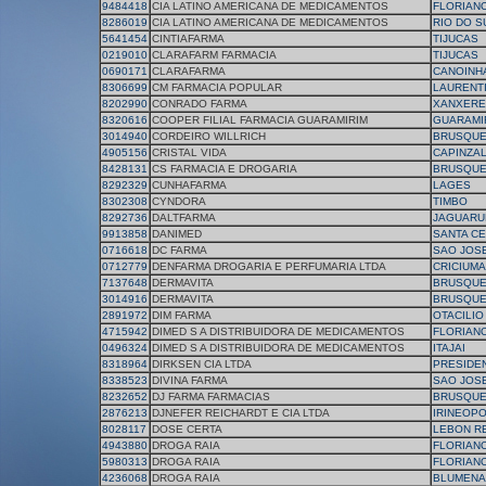
9484418
CIA LATINO AMERICANA DE MEDICAMENTOS
FLORIAN
8286019
CIA LATINO AMERICANA DE MEDICAMENTOS
RIO DO S
5641454
CINTIAFARMA
TIJUCAS
0219010
CLARAFARM FARMACIA
TIJUCAS
0690171
CLARAFARMA
CANOINH
8306699
CM FARMACIA POPULAR
LAURENT
8202990
CONRADO FARMA
XANXERE
8320616
COOPER FILIAL FARMACIA GUARAMIRIM
GUARAMI
3014940
CORDEIRO WILLRICH
BRUSQU
4905156
CRISTAL VIDA
CAPINZA
8428131
CS FARMACIA E DROGARIA
BRUSQU
8292329
CUNHAFARMA
LAGES
8302308
CYNDORA
TIMBO
8292736
DALTFARMA
JAGUARU
9913858
DANIMED
SANTA CE
0716618
DC FARMA
SAO JOS
0712779
DENFARMA DROGARIA E PERFUMARIA LTDA
CRICIUMA
7137648
DERMAVITA
BRUSQU
3014916
DERMAVITA
BRUSQU
2891972
DIM FARMA
OTACILIO
4715942
DIMED S A DISTRIBUIDORA DE MEDICAMENTOS
FLORIAN
0496324
DIMED S A DISTRIBUIDORA DE MEDICAMENTOS
ITAJAI
8318964
DIRKSEN CIA LTDA
PRESIDE
8338523
DIVINA FARMA
SAO JOS
8232652
DJ FARMA FARMACIAS
BRUSQU
2876213
DJNEFER REICHARDT E CIA LTDA
IRINEOPO
8028117
DOSE CERTA
LEBON R
4943880
DROGA RAIA
FLORIAN
5980313
DROGA RAIA
FLORIAN
4236068
DROGA RAIA
BLUMENA