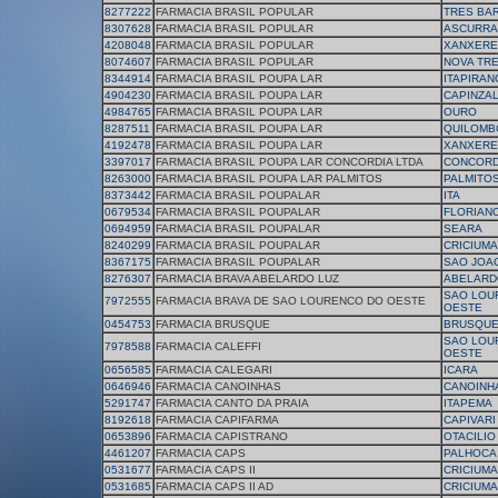
8277222
FARMACIA BRASIL POPULAR
TRES BA
8307628
FARMACIA BRASIL POPULAR
ASCURRA
4208048
FARMACIA BRASIL POPULAR
XANXERE
8074607
FARMACIA BRASIL POPULAR
NOVA TR
8344914
FARMACIA BRASIL POUPA LAR
ITAPIRAN
4904230
FARMACIA BRASIL POUPA LAR
CAPINZA
4984765
FARMACIA BRASIL POUPA LAR
OURO
8287511
FARMACIA BRASIL POUPA LAR
QUILOMB
4192478
FARMACIA BRASIL POUPA LAR
XANXERE
3397017
FARMACIA BRASIL POUPA LAR CONCORDIA LTDA
CONCORD
8263000
FARMACIA BRASIL POUPA LAR PALMITOS
PALMITO
8373442
FARMACIA BRASIL POUPALAR
ITA
0679534
FARMACIA BRASIL POUPALAR
FLORIAN
0694959
FARMACIA BRASIL POUPALAR
SEARA
8240299
FARMACIA BRASIL POUPALAR
CRICIUMA
8367175
FARMACIA BRASIL POUPALAR
SAO JOA
8276307
FARMACIA BRAVA ABELARDO LUZ
ABELARD
SAO LOU
7972555
FARMACIA BRAVA DE SAO LOURENCO DO OESTE
OESTE
0454753
FARMACIA BRUSQUE
BRUSQU
SAO LOU
7978588
FARMACIA CALEFFI
OESTE
0656585
FARMACIA CALEGARI
ICARA
0646946
FARMACIA CANOINHAS
CANOINH
5291747
FARMACIA CANTO DA PRAIA
ITAPEMA
8192618
FARMACIA CAPIFARMA
CAPIVARI
0653896
FARMACIA CAPISTRANO
OTACILIO
4461207
FARMACIA CAPS
PALHOCA
0531677
FARMACIA CAPS II
CRICIUMA
0531685
FARMACIA CAPS II AD
CRICIUMA