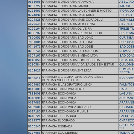
0533068
FARMACIA E DROGARIA HARMONIA
ABELARD
8237727
FARMACIA E DROGARIA IMARUI
IMARUI
8263663
FARMACIA E DROGARIA LAUSCHNER E MIOTTO
IPORA D
0774839
FARMACIA E DROGARIA LISAFARMA
SUL BRAS
8294828
FARMACIA E DROGARIA MAIS CORADELLI
JOINVILL
4979648
FARMACIA E DROGARIA MED FARMA
CAPINZA
8255164
FARMACIA E DROGARIA OLIVEIRA
TREZE TI
0908797
FARMACIA E DROGARIA PRECO MELHOR
CRICIUMA
7860951
FARMACIA E DROGARIA SAO JOAO
CURITIB
7861001
FARMACIA E DROGARIA SAO JOAO
CURITIB
0741671
FARMACIA E DROGARIA SAO JOSE
SAO JOS
8280746
FARMACIA E DROGARIA SAO MARCOS
NOVA VE
8367167
FARMACIA E DROGARIA SIMEAO LTDA
SAO JOA
0643858
FARMACIA E DROGARIA SOMENSI LTDA
CACADO
8280584
FARMACIA E DROGARIA VIDA SAUDE BEM ESTAR
QUILOMB
BOM JARD
8153027
FARMACIA E DROGARIA ZNT LTDA
SERRA
FARMACIA E LABORATORIO DE ANALISES
8257612
RIO FOR
CLINICAS MICHELS LTDA
9604987
FARMACIA E LABORATORIO LINCK
PALMITO
0612308
FARMACIA ECONOMIA CERTA
ITAJAI
7833008
FARMACIA ECONOMICA
LAGUNA
8313091
FARMACIA ECONOMICA
ARARAN
0617083
FARMACIA ECONOMICA
ARARAN
5605601
FARMACIA ECONOMICA BIGUACU
BIGUACU
0617180
FARMACIA ECONOMICA FILIAL I
ARARAN
8418721
FARMACIA EL SHADDAI
PALHOCA
8288577
FARMACIA ELDORADO
CHAPEC
SAO FRA
8255245
FARMACIA ENSEADA
SUL
8177686
FARMACIA EQUILIBRIUM
TUBARAO