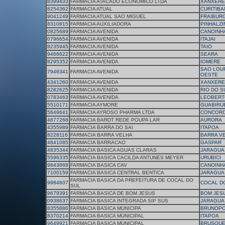
8399433
FARMACIA ATACADO ECONOMICO LTDA
XANXERE
8254362
FARMACIA ATUAL
CURITIB
9041249
FARMACIA ATUAL SAO MIGUEL
FRAIBUR
8310815
FARMACIA AUXILIADORA
PINHALZI
0825689
FARMACIA AVENIDA
CANOINH
0796654
FARMACIA AVENIDA
ITAJAI
8235945
FARMACIA AVENIDA
TAIO
9466622
FARMACIA AVENIDA
SEARA
8295352
FARMACIA AVENIDA
IOMERE
SAO LOU
7946341
FARMACIA AVENIDA
OESTE
4341260
FARMACIA AVENIDA
XANXERE
8282625
FARMACIA AVENIDA
RIO DO S
0783463
FARMACIA AVENIDA
LEOBERT
5510171
FARMACIA AYMORE
GUABIRU
5649641
FARMACIA AYROSO PHARMA LTDA
CONCORD
4877268
FARMACIA BARDT REDE POUPA LAR
AURORA
4355989
FARMACIA BARRA DO SAI
ITAPOA
8228116
FARMACIA BARRA VELHA
BARRA V
4841085
FARMACIA BARRACAO
GASPAR
4835344
FARMACIA BASICA AGUAS CLARAS
JARAGUA
5596335
FARMACIA BASICA CACILDA ANTUNES MEYER
URUBICI
9843868
FARMACIA BASICA CAV
CANOINH
7100159
FARMACIA BASICA CENTRAL BENTICA
JARAGUA
FARMACIA BASICA DA PREFEITURA DE COCAL DO
9984607
COCAL D
SUL
9679391
FARMACIA BASICA DE BOM JESUS
BOM JES
0938637
FARMACIA BASICA INTEGRADA SIP SUS
JARAGUA
8355886
FARMACIA BASICA MUNICIPA
BRUNOPO
8370214
FARMACIA BASICA MUNICIPAL
ITAPOA
9649921
FARMACIA BASICA MUNICIPAL
BRUSQU