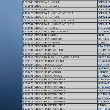
0227285
DROGARAIA LJ 0364
JOINVILL
4371666
DROGARAIA LJ 1390
JOINVILL
4354117
DROGARAIA LJ 1571
JOINVILL
0476420
DROGARAIA LJ 361 JOINVILLE A
JOINVILL
5742749
DROGARAIA LJ 4891
JOINVILL
0227471
DROGARAIA LJ 887 JOINVILLE G
JOINVILL
0227587
DROGARAIA LJ 978 JOINVILLE H
JOINVILL
4348486
DROGARAIA LJ1513
SAO JOS
4622995
DROGARIA ALMEIDA SOUZA
CAMBORI
0760803
DROGARIA AMARIN
ITAJAI
0695483
DROGARIA ANDORINHA
ITAPEMA
8326215
DROGARIA ARYFARMA
ICARA
9042121
DROGARIA ATUAL
FRAIBUR
0037834
DROGARIA BARREIROS
PESCARI
8305544
DROGARIA BENEDETTA
URUSSA
5497248
DROGARIA BIANCHI COMERCIO LTDA
NAVEGAN
8150516
DROGARIA BOM RETIRO
BOM RET
5066824
DROGARIA CALCADAO
GUARAMI
6512356
DROGARIA CALCADAO
GUARAMI
8313776
DROGARIA CAMARGO
LAGUNA
8256705
DROGARIA CATARIMED
CATANDU
2910993
DROGARIA CATARINENSE
TUBARAO
6515770
DROGARIA CATARINENSE
GUARAMI
4092724
DROGARIA CATARINENSE
CRICIUMA
3399613
DROGARIA CATARINENSE
CRICIUMA
2829827
DROGARIA CATARINENSE
RIO DO S
0391921
DROGARIA CATARINENSE
JARAGUA
8248818
DROGARIA CATARINENSE
SAO BEN
0510963
DROGARIA CATARINENSE
TIMBO
6173276
DROGARIA CATARINENSE
PORTO B