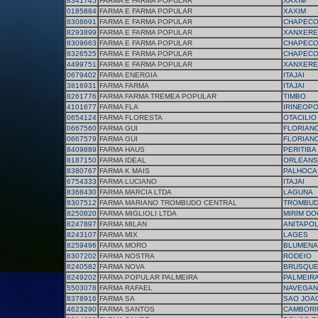
8341745
FARMA E FARMA POPULAR
XAXIM
0185884
FARMA E FARMA POPULAR
XAXIM
8308691
FARMA E FARMA POPULAR
CHAPEC
8293899
FARMA E FARMA POPULAR
XANXERE
8309663
FARMA E FARMA POPULAR
CHAPEC
8326525
FARMA E FARMA POPULAR
CHAPEC
4499751
FARMA E FARMA POPULAR
XANXERE
0679402
FARMA ENERGIA
ITAJAI
3816931
FARMA FARMA
ITAJAI
8261776
FARMA FARMA TREMEA POPULAR
TIMBO
4101677
FARMA FLA
IRINEOPO
0654124
FARMA FLORESTA
OTACILIO
0667560
FARMA GUI
FLORIAN
0667579
FARMA GUI
FLORIAN
8409889
FARMA HAUS
PERITIBA
8187150
FARMA IDEAL
ORLEANS
8380767
FARMA K MAIS
PALHOCA
6754333
FARMA LUCIANO
ITAJAI
8368430
FARMA MARCIA LTDA
LAGUNA
8307512
FARMA MARIANO TROMBUDO CENTRAL
TROMBUD
8250820
FARMA MIGLIOLI LTDA
MIRIM DO
8247897
FARMA MILAN
ANITAPOL
8243107
FARMA MIX
LAGES
8259496
FARMA MORO
BLUMENA
8307202
FARMA NOSTRA
RODEIO
8240582
FARMA NOVA
BRUSQU
8249202
FARMA POPULAR PALMEIRA
PALMEIR
5503078
FARMA RAFAEL
NAVEGAN
8378916
FARMA SA
SAO JOAO
4623290
FARMA SANTOS
CAMBORI