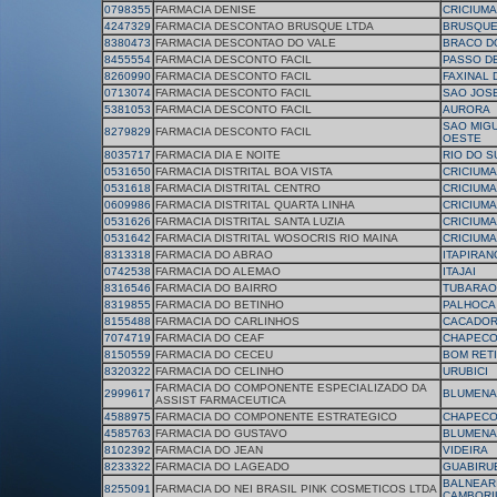
0798355
FARMACIA DENISE
CRICIUMA
4247329
FARMACIA DESCONTAO BRUSQUE LTDA
BRUSQU
8380473
FARMACIA DESCONTAO DO VALE
BRACO D
8455554
FARMACIA DESCONTO FACIL
PASSO D
8260990
FARMACIA DESCONTO FACIL
FAXINAL
0713074
FARMACIA DESCONTO FACIL
SAO JOS
5381053
FARMACIA DESCONTO FACIL
AURORA
SAO MIG
8279829
FARMACIA DESCONTO FACIL
OESTE
8035717
FARMACIA DIA E NOITE
RIO DO S
0531650
FARMACIA DISTRITAL BOA VISTA
CRICIUMA
0531618
FARMACIA DISTRITAL CENTRO
CRICIUMA
0609986
FARMACIA DISTRITAL QUARTA LINHA
CRICIUMA
0531626
FARMACIA DISTRITAL SANTA LUZIA
CRICIUMA
0531642
FARMACIA DISTRITAL WOSOCRIS RIO MAINA
CRICIUMA
8313318
FARMACIA DO ABRAO
ITAPIRAN
0742538
FARMACIA DO ALEMAO
ITAJAI
8316546
FARMACIA DO BAIRRO
TUBARAO
8319855
FARMACIA DO BETINHO
PALHOCA
8155488
FARMACIA DO CARLINHOS
CACADO
7074719
FARMACIA DO CEAF
CHAPEC
8150559
FARMACIA DO CECEU
BOM RET
8320322
FARMACIA DO CELINHO
URUBICI
FARMACIA DO COMPONENTE ESPECIALIZADO DA
2999617
BLUMENA
ASSIST FARMACEUTICA
4588975
FARMACIA DO COMPONENTE ESTRATEGICO
CHAPEC
4585763
FARMACIA DO GUSTAVO
BLUMENA
8102392
FARMACIA DO JEAN
VIDEIRA
8233322
FARMACIA DO LAGEADO
GUABIRU
BALNEAR
8255091
FARMACIA DO NEI BRASIL PINK COSMETICOS LTDA
CAMBORI