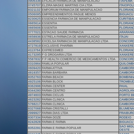
0906336
EFICACIA FARMACIA DE MANIPULACAO
ITAPEMA
0745707
ELZIRA MASKE MARTINS CIA LTDA
ITAIOPOL
8321132
EMPORIUM FARMACIA DE MANIPULACAO
FLORIAN
0506095
EMPREENDIMENTOS PAGUE MENOS
BIGUACU
8230625
ESSENCIA FARMACIA DE MANIPULACAO
CURITIB
0665614
ESSENTIA
FLORIAN
0665606
ESSENTIA
FLORIAN
0777021
ESTACAO SAUDE FARMACIA
ARARAN
0658936
ESTRELA FARMACIA DE MANIPULACAO
ITAJAI
4438582
EXCELSA FARMACIA DE MANIPULACAO LTDA
CONCORD
4727819
EXCLUSIVE PHARMA
XANXERE
4113764
EXPRESSMED
FLORIAN
4173295
F G DROGARIA LTDA
XANXERE
5587832
F P HEALTH COMERCIO DE MEDICAMENTOS LTDA
CONCORD
0310964
FAMILIA POPULAR
QUILOMB
0609420
FARMA ATTIVA
CAMBORI
4819357
FARMA BARBARA
CAMBORI
8352763
FARMA BEACH
BOMBINH
4925106
FARMA BLOCK
TROMBUD
8362998
FARMA CENTER
PAIAL
8344280
FARMA CENTRO
AGROLAN
4974603
FARMA CICLUS
PORTO B
4623282
FARMA CLINICA
CAMBORI
5768217
FARMA CLINICA
CAMBORI
8327068
FARMA CRISTALLI
BLUMENA
2999927
FARMA DIAS LTDA
FRAIBUR
8307334
FARMA DOZE
RODEIO
8242828
FARMA E FARMA
BIGUACU
SAO MIG
8352291
FARMA E FARMA POPULAR
OESTE