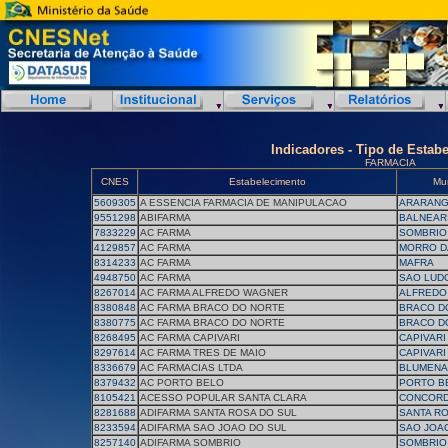
Indicadores - Tipo de Estab
FARMACIA
CNES
Estabelecimento
Mun
5609305
A ESSENCIA FARMACIA DE MANIPULACAO
ARARAN
9551298
ABIFARMA
BALNEAR
7833229
AC FARMA
SOMBRIO
4129857
AC FARMA
MORRO D
8314233
AC FARMA
MAFRA
4948750
AC FARMA
SAO LUD
8267014
AC FARMA ALFREDO WAGNER
ALFREDO
8380848
AC FARMA BRACO DO NORTE
BRACO D
8380775
AC FARMA BRACO DO NORTE
BRACO D
8268495
AC FARMA CAPIVARI
CAPIVARI
8297614
AC FARMA TRES DE MAIO
CAPIVARI
8336679
AC FARMACIAS LTDA
BLUMENA
8379432
AC PORTO BELO
PORTO B
8105421
ACESSO POPULAR SANTA CLARA
CONCORD
8281688
ADIFARMA SANTA ROSA DO SUL
SANTA RO
8233594
ADIFARMA SAO JOAO DO SUL
SAO JOA
8257140
ADIFARMA SOMBRIO
SOMBRIO