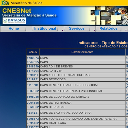
Indicadores - Tipo de Estab
CENTRO DE ATENCAO PSICOS
CNES
Estabelecimento
6580874
CAPS
4344855
CAPS
P
8248249
CAPS AD II DE BREVES
6574394
CAPS AD III 24H
5698111
CAPS ALCOOL E OUTRAS DROGAS
S
7319231
CAPS BENEVIDES
5115701
CAPS CENTRO DE APOIO PSICOSSOCIAL
0007862
CAPS CENTRO DE ATENCAO PSICOSSOCIAL
6508936
CAPS DE ELDORADO DO CARAJAS
7064586
CAPS DE ITUPIRANGA
I
8068062
CAPS DE PLACAS
S
4144147
CAPS DE SAO FRANCISCO DO PARA
6208673
CAPS FLORESCER RAIMUNDO DOS SANTOS PEREIRA
P
2695162
CAPS GRAO PARA
7230672
CAPS I
P