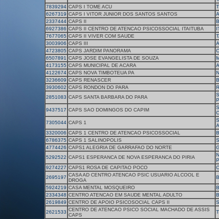
7839294
CAPS I TOME ACU
6267319
CAPS I VITOR JUNIOR DOS SANTOS SANTOS
A
2337444
CAPS II
6927386
CAPS II CENTRO DE ATENCAO PSICOSSOCIAL ITAITUBA
I
7677065
CAPS II VIVER COM SAUDE
T
3003906
CAPS III
4723805
CAPS JARDIM PANORAMA
C
6507891
CAPS JOSE EVANGELISTA DE SOUZA
4173155
CAPS MUNICIPAL DE ACARA
4122674
CAPS NOVA TIMBOTEUA PA
N
3236609
CAPS RENASCER
3930602
CAPS RONDON DO PARA
S
2851083
CAPS SANTA BARBARA DO PARA
9437517
CAPS SAO DOMINGOS DO CAPIM
C
7305044
CAPS 1
3320006
CAPS 1 CENTRO DE ATENCAO PSICOSSOCIAL
6786375
CAPS 1 SALINOPOLIS
S
4774426
CAPS1 ALEGRIA DE GARRAFAO DO NORTE
N
5292522
CAPS1 ESPERANCA DE NOVA ESPERANCA DO PIRIA
P
9274227
CAPS1 ROSA DE CAPITAO POCO
C
CASA AD CENTRO ATENCAO PSIC USUARIO ALCOOL E
2695197
DROGA
5924219
CASA MENTAL MOSQUEIRO
2334348
CENTRO ATENCAO EM SAUDE MENTAL ADULTO
2619849
CENTRO DE APOIO PSICOSOCIAL CAPS II
S
CENTRO DE ATENCAO PSICO SOCIAL MACHADO DE ASSIS
2621533
T
CAPS