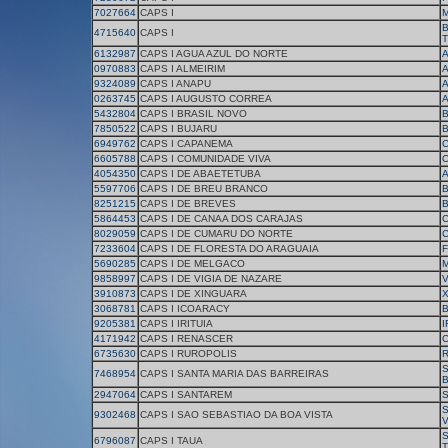
7027664
CAPS I
M
B
4715640
CAPS I
T
6132987
CAPS I AGUA AZUL DO NORTE
A
0970883
CAPS I ALMEIRIM
A
9324089
CAPS I ANAPU
0263745
CAPS I AUGUSTO CORREA
5432804
CAPS I BRASIL NOVO
B
7850522
CAPS I BUJARU
6949762
CAPS I CAPANEMA
6605788
CAPS I COMUNIDADE VIVA
O
4054350
CAPS I DE ABAETETUBA
5597706
CAPS I DE BREU BRANCO
8251215
CAPS I DE BREVES
5864453
CAPS I DE CANAA DOS CARAJAS
C
8029059
CAPS I DE CUMARU DO NORTE
7233604
CAPS I DE FLORESTA DO ARAGUAIA
F
5690285
CAPS I DE MELGACO
9858997
CAPS I DE VIGIA DE NAZARE
V
3910873
CAPS I DE XINGUARA
3068781
CAPS I ICOARACY
9205381
CAPS I IRITUIA
I
4171942
CAPS I RENASCER
C
6735630
CAPS I RUROPOLIS
S
7468954
CAPS I SANTA MARIA DAS BARREIRAS
2947064
CAPS I SANTAREM
S
9302468
CAPS I SAO SEBASTIAO DA BOA VISTA
V
S
6796087
CAPS I TAUA
T