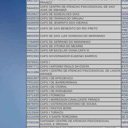
5457157
POR
FRANCO
CAPS CENTRO DE ATENCAO PSICOSSOCIAL DE SAO
5444624
SAO
JOSE DE RIBAMAR
9515917
CAPS DE GONCALVES DIAS
GON
9335579
CAPS DE ITAIPAVA DO GRAJAU
ITA
9336958
CAPS DE JENIPAPO DOS VIEIRAS
JEN
SAO
7683227
CAPS DE SAO BENEDITO DO RIO PRETO
PRE
SAO
9602550
CAPS DE SAO LUIS GONZAGA DO MARANHAO
MAR
0794856
CAPS DE SERRANO DO MARANHAO
SER
3503097
CAPS DE VITORIA DO MEARIM
VIT
6981291
CAPS DR BACELAR VIANA CAPS III
SAO
GOV
9552383
CAPS GOVERNADOR EUGENIO BARROS
BAR
9376631
CAPS I
ROS
6587771
CAPS I ANTONIO PAULO DA COSTA
EST
CAPS I CENTRO DE ATENCAO PSICOSSOCIAL DE LAGOA
LAG
8121389
GRANDE
MAR
9831967
CAPS I DE APICUM ACU
API
7551002
CAPS I DE BARREIRINHAS
BAR
4113039
CAPS I DE CEDRAL
CED
0806773
CAPS I DE PARAIBANO
PAR
9371435
CAPS I FORMOSA
FOR
7525281
CAPS I MOREDSON CAVALCANTE FRANCA
ALD
6976050
CAPS I OSTERSON ANTONIO DE SOUSA
MIR
7668457
CAPS I PASTOS BONS
PAS
4113349
CAPS I TURIACU
TUR
6124259
CAPS II SANTA TEREZINHA
ZE 
CAPSADIII CENTRO DE ATENCAO PSICOSSOCIAL
5795206
IMP
ALCOOL E DROGAS