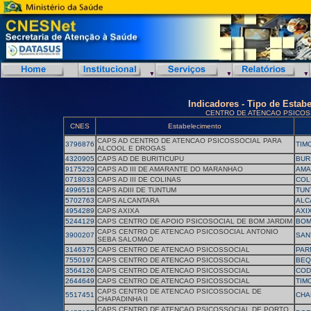
Indicadores - Tipo de Estab
CENTRO DE ATENCAO PSICOS
CNES
Estabelecimento
CAPS AD CENTRO DE ATENCAO PSICOSSOCIAL PARA
3796876
TIM
ALCOOL E DROGAS
4320905
CAPS AD DE BURITICUPU
BUR
9175229
CAPS AD III DE AMARANTE DO MARANHAO
AMA
0718033
CAPS AD III DE COLINAS
COL
4996518
CAPS ADIII DE TUNTUM
TUN
5702763
CAPS ALCANTARA
ALC
4954289
CAPS AXIXA
AXI
5244129
CAPS CENTRO DE APOIO PSICOSOCIAL DE BOM JARDIM
BOM
CAPS CENTRO DE ATENCAO PSICOSOCIAL ANTONIO
3900207
SAN
SEBA SALOMAO
3146375
CAPS CENTRO DE ATENCAO PSICOSSOCIAL
PAR
7550197
CAPS CENTRO DE ATENCAO PSICOSSOCIAL
BEQ
3564126
CAPS CENTRO DE ATENCAO PSICOSSOCIAL
COD
2644649
CAPS CENTRO DE ATENCAO PSICOSSOCIAL
TIM
CAPS CENTRO DE ATENCAO PSICOSSOCIAL DE
5517451
CHA
CHAPADINHA II
CAPS CENTRO DE ATENCAO PSICOSSOCIAL DE PORTO