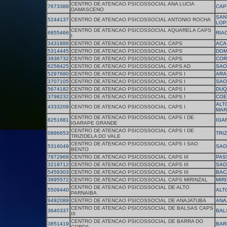
CENTRO DE ATENCAO PSICOSSOCIAL ANA LUCIA
7673388
CAP
DAMASCENO
SAN
5244137
CENTRO DE ATENCAO PSICOSSOCIAL ANTONIO ROCHA
LOP
CENTRO DE ATENCAO PSICOSSOCIAL AQUARELA CAPS
6855466
RIA
I
3431886
CENTRO DE ATENCAO PSICOSSOCIAL CAPS
ACA
5314445
CENTRO DE ATENCAO PSICOSSOCIAL CAPS
DOM
3936732
CENTRO DE ATENCAO PSICOSSOCIAL CAPS
COR
6258425
CENTRO DE ATENCAO PSICOSSOCIAL CAPS AD
SAO
5297680
CENTRO DE ATENCAO PSICOSSOCIAL CAPS I
ARA
3707105
CENTRO DE ATENCAO PSICOSSOCIAL CAPS I
SAO
5674182
CENTRO DE ATENCAO PSICOSSOCIAL CAPS I
DUQ
3798232
CENTRO DE ATENCAO PSICOSSOCIAL CAPS I
COE
ALT
4333209
CENTRO DE ATENCAO PSICOSSOCIAL CAPS I
MAR
CENTRO DE ATENCAO PSICOSSOCIAL CAPS I DE
8251681
IGA
IGARAPE GRANDE
CENTRO DE ATENCAO PSICOSSOCIAL CAPS I DE
0886653
TRI
TRIZIDELA DO VALE
CENTRO DE ATENCAO PSICOSSOCIAL CAPS I SAO
5316049
SAO
BENTO
7872968
CENTRO DE ATENCAO PSICOSSOCIAL CAPS III
PAS
3219712
CENTRO DE ATENCAO PSICOSSOCIAL CAPS III
SAO
5459303
CENTRO DE ATENCAO PSICOSSOCIAL CAPS III
BAC
3895572
CENTRO DE ATENCAO PSICOSSOCIAL CAPS MIRINZAL
MIR
CENTRO DE ATENCAO PSICOSSOCIAL DE ALTO
5509440
ALT
PARNAIBA
9492089
CENTRO DE ATENCAO PSICOSSOCIAL DE ANAJATUBA
ANA
CENTRO DE ATENCAO PSICOSSOCIAL DE BALSAS CAPS
3640337
BAL
III
CENTRO DE ATENCAO PSICOSSOCIAL DE BARRA DO
3851419
BAR
CORDA