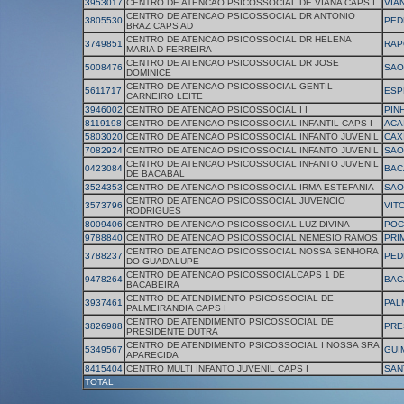
3953017
CENTRO DE ATENCAO PSICOSSOCIAL DE VIANA CAPS I
VIA
CENTRO DE ATENCAO PSICOSSOCIAL DR ANTONIO
3805530
PED
BRAZ CAPS AD
CENTRO DE ATENCAO PSICOSSOCIAL DR HELENA
3749851
RAP
MARIA D FERREIRA
CENTRO DE ATENCAO PSICOSSOCIAL DR JOSE
5008476
SAO
DOMINICE
CENTRO DE ATENCAO PSICOSSOCIAL GENTIL
5611717
ESP
CARNEIRO LEITE
3946002
CENTRO DE ATENCAO PSICOSSOCIAL I I
PIN
8119198
CENTRO DE ATENCAO PSICOSSOCIAL INFANTIL CAPS I
ACA
5803020
CENTRO DE ATENCAO PSICOSSOCIAL INFANTO JUVENIL
CAX
7082924
CENTRO DE ATENCAO PSICOSSOCIAL INFANTO JUVENIL
SAO
CENTRO DE ATENCAO PSICOSSOCIAL INFANTO JUVENIL
0423084
BAC
DE BACABAL
3524353
CENTRO DE ATENCAO PSICOSSOCIAL IRMA ESTEFANIA
SAO
CENTRO DE ATENCAO PSICOSSOCIAL JUVENCIO
3573796
VIT
RODRIGUES
8009406
CENTRO DE ATENCAO PSICOSSOCIAL LUZ DIVINA
POC
9788840
CENTRO DE ATENCAO PSICOSSOCIAL NEMESIO RAMOS
PRI
CENTRO DE ATENCAO PSICOSSOCIAL NOSSA SENHORA
3788237
PED
DO GUADALUPE
CENTRO DE ATENCAO PSICOSSOCIALCAPS 1 DE
9478264
BAC
BACABEIRA
CENTRO DE ATENDIMENTO PSICOSSOCIAL DE
3937461
PAL
PALMEIRANDIA CAPS I
CENTRO DE ATENDIMENTO PSICOSSOCIAL DE
3826988
PRE
PRESIDENTE DUTRA
CENTRO DE ATENDIMENTO PSICOSSOCIAL I NOSSA SRA
5349567
GUI
APARECIDA
8415404
CENTRO MULTI INFANTO JUVENIL CAPS I
SAN
TOTAL