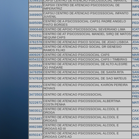
3254410
CAPSI CENTRO DE ATENCAO PSICOSSOCIAL INFANTIL
TIM
CAPSIII CENTRO DE ATENCAO PSICOSSOCIAL DE
2645491
IMP
IMPERATRIZ
CAPSIJ CENTRO DE ATENCAO PSICOSSOCIAL INFANTO
3469905
IMP
JUVENIL
CENTRO DE A PSICOSSOCIAL CAPS1 PADRE ANGELO
9495096
PED
PINTO BORGES
3990648
CENTRO DE APOIO PSICOSSOCIAL SEVERIANO LIMA
ICA
CENTRO DE AT PSICOSSOCIAL MANOEL SIRQ DE MATOS
7431511
AMA
NEQUIM CAPS
3761576
CENTRO DE ATENCAO PSICO SOCIAL DE JOAO LISBOA
JOA
CENTRO DE ATENCAO PSICO SOCIAL DR GENESIO
3988058
COL
RAMOS FILHO
4909267
CENTRO DE ATENCAO PSICOSOCIAL CAPS
MAR
6054323
CENTRO DE ATENCAO PSICOSOCIAL CAPS I TIMBIRAS
TIM
CENTRO DE ATENCAO PSICOSOCIAL DE ALTO ALEGRE
5435544
ALT
DO PINDARE
3476359
CENTRO DE ATENCAO PSICOSOCIAL DE SANTA RITA
SAN
SAO
5747619
CENTRO DE ATENCAO PSICOSOCIAL DE SAO MATEUS
MAR
CENTRO DE ATENCAO PSICOSOCIAL KAIRON PEREIRA
9090924
BUR
NOVAIS
GOV
3473503
CENTRO DE ATENCAO PSICOSSOCIAL
FRE
CENTRO DE ATENCAO PSICOSSOCIAL ALBERTINA
5222672
MAT
COSTA PENHA
CENTRO DE ATENCAO PSICOSSOCIAL ALCOOL E
5803012
CAX
DROGA
CENTRO DE ATENCAO PSICOSSOCIAL ALCOOL E
7025467
COE
DROGAS
CENTRO DE ATENCAO PSICOSSOCIAL ALCOOL E
9982388
ACA
DROGAS AD III
CENTRO DE ATENCAO PSICOSSOCIAL ALCOOL E
6050247
SAO
DROGAS CAPS AD