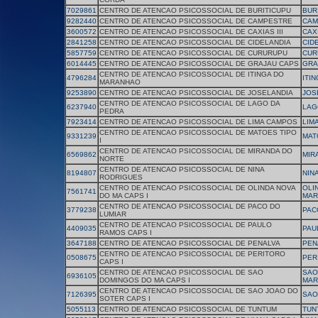
7029861
CENTRO DE ATENCAO PSICOSSOCIAL DE BURITICUPU
BUR
9282440
CENTRO DE ATENCAO PSICOSSOCIAL DE CAMPESTRE
CAM
3600572
CENTRO DE ATENCAO PSICOSSOCIAL DE CAXIAS III
CAX
2841258
CENTRO DE ATENCAO PSICOSSOCIAL DE CIDELANDIA
CID
5857759
CENTRO DE ATENCAO PSICOSSOCIAL DE CURURUPU
CUR
6014445
CENTRO DE ATENCAO PSICOSSOCIAL DE GRAJAU CAPS
GRA
CENTRO DE ATENCAO PSICOSSOCIAL DE ITINGA DO
4796284
ITI
MARANHAO
9253890
CENTRO DE ATENCAO PSICOSSOCIAL DE JOSELANDIA
JOS
CENTRO DE ATENCAO PSICOSSOCIAL DE LAGO DA
6237940
LAG
PEDRA
7923414
CENTRO DE ATENCAO PSICOSSOCIAL DE LIMA CAMPOS
LIM
CENTRO DE ATENCAO PSICOSSOCIAL DE MATOES TIPO
9331239
MAT
I
CENTRO DE ATENCAO PSICOSSOCIAL DE MIRANDA DO
6569862
MIR
NORTE
CENTRO DE ATENCAO PSICOSSOCIAL DE NINA
8194807
NIN
RODRIGUES
CENTRO DE ATENCAO PSICOSSOCIAL DE OLINDA NOVA
OLI
7561741
DO MA CAPS I
MAR
CENTRO DE ATENCAO PSICOSSOCIAL DE PACO DO
3779238
PAC
LUMIAR
CENTRO DE ATENCAO PSICOSSOCIAL DE PAULO
4409035
PAU
RAMOS CAPS I
3647188
CENTRO DE ATENCAO PSICOSSOCIAL DE PENALVA
PEN
CENTRO DE ATENCAO PSICOSSOCIAL DE PERITORO
0508675
PER
CAPS I
CENTRO DE ATENCAO PSICOSSOCIAL DE SAO
SAO
6936105
DOMINGOS DO MA CAPS I
MAR
CENTRO DE ATENCAO PSICOSSOCIAL DE SAO JOAO DO
7126395
SAO
SOTER CAPS I
5055113
CENTRO DE ATENCAO PSICOSSOCIAL DE TUNTUM
TUN