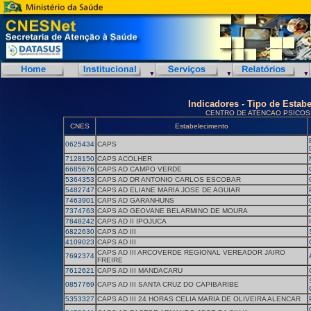
Indicadores - Tipo de Estab
CENTRO DE ATENCAO PSICOS
CNES
Estabelecimento
0625434
CAPS
7128150
CAPS ACOLHER
6685676
CAPS AD CAMPO VERDE
5364353
CAPS AD DR ANTONIO CARLOS ESCOBAR
5482747
CAPS AD ELIANE MARIA JOSE DE AGUIAR
7463901
CAPS AD GARANHUNS
7374763
CAPS AD GEOVANE BELARMINO DE MOURA
7848242
CAPS AD II IPOJUCA
6822630
CAPS AD III
4109023
CAPS AD III
CAPS AD III ARCOVERDE REGIONAL VEREADOR JAIRO
7692374
FREIRE
7612621
CAPS AD III MANDACARU
0857769
CAPS AD III SANTA CRUZ DO CAPIBARIBE
5353327
CAPS AD III 24 HORAS CELIA MARIA DE OLIVEIRA ALENCAR