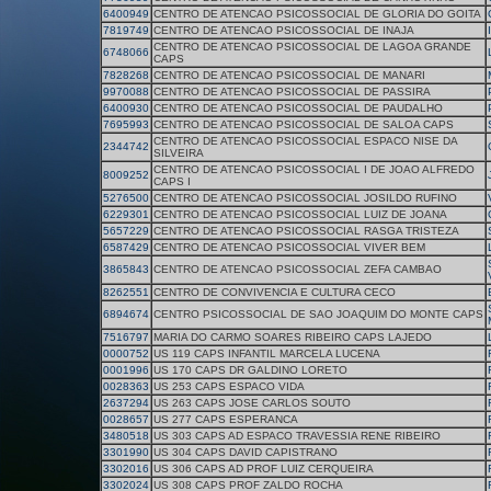
6400949
CENTRO DE ATENCAO PSICOSSOCIAL DE GLORIA DO GOITA
7819749
CENTRO DE ATENCAO PSICOSSOCIAL DE INAJA
CENTRO DE ATENCAO PSICOSSOCIAL DE LAGOA GRANDE
6748066
CAPS
7828268
CENTRO DE ATENCAO PSICOSSOCIAL DE MANARI
9970088
CENTRO DE ATENCAO PSICOSSOCIAL DE PASSIRA
6400930
CENTRO DE ATENCAO PSICOSSOCIAL DE PAUDALHO
7695993
CENTRO DE ATENCAO PSICOSSOCIAL DE SALOA CAPS
CENTRO DE ATENCAO PSICOSSOCIAL ESPACO NISE DA
2344742
SILVEIRA
CENTRO DE ATENCAO PSICOSSOCIAL I DE JOAO ALFREDO
8009252
CAPS I
5276500
CENTRO DE ATENCAO PSICOSSOCIAL JOSILDO RUFINO
6229301
CENTRO DE ATENCAO PSICOSSOCIAL LUIZ DE JOANA
5657229
CENTRO DE ATENCAO PSICOSSOCIAL RASGA TRISTEZA
6587429
CENTRO DE ATENCAO PSICOSSOCIAL VIVER BEM
3865843
CENTRO DE ATENCAO PSICOSSOCIAL ZEFA CAMBAO
8262551
CENTRO DE CONVIVENCIA E CULTURA CECO
6894674
CENTRO PSICOSSOCIAL DE SAO JOAQUIM DO MONTE CAPS
7516797
MARIA DO CARMO SOARES RIBEIRO CAPS LAJEDO
0000752
US 119 CAPS INFANTIL MARCELA LUCENA
0001996
US 170 CAPS DR GALDINO LORETO
0028363
US 253 CAPS ESPACO VIDA
2637294
US 263 CAPS JOSE CARLOS SOUTO
0028657
US 277 CAPS ESPERANCA
3480518
US 303 CAPS AD ESPACO TRAVESSIA RENE RIBEIRO
3301990
US 304 CAPS DAVID CAPISTRANO
3302016
US 306 CAPS AD PROF LUIZ CERQUEIRA
3302024
US 308 CAPS PROF ZALDO ROCHA