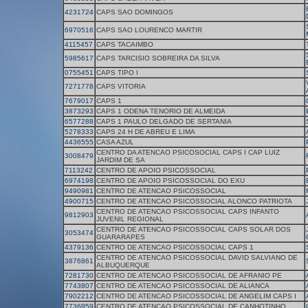
4231724
CAPS SAO DOMINGOS
6970516
CAPS SAO LOURENCO MARTIR
4115457
CAPS TACAIMBO
5985617
CAPS TARCISIO SOBREIRA DA SILVA
0755451
CAPS TIPO I
7271778
CAPS VITORIA
7679017
CAPS 1
3873293
CAPS 1 ODENA TENORIO DE ALMEIDA
6577288
CAPS 1 PAULO DELGADO DE SERTANIA
5278333
CAPS 24 H DE ABREU E LIMA
4436555
CASA AZUL
CENTRO DA ATENCAO PSICOSOCIAL CAPS I CAP LUIZ
3008479
JARDIM DE SA
7113242
CENTRO DE APOIO PSICOSSOCIAL
6974198
CENTRO DE APOIO PSICOSSOCIAL DO EXU
9490981
CENTRO DE ATENCAO PSICOSSOCIAL
4900715
CENTRO DE ATENCAO PSICOSSOCIAL ALONCO PATRIOTA
CENTRO DE ATENCAO PSICOSSOCIAL CAPS INFANTO
9812903
JUVENIL REGIONAL
CENTRO DE ATENCAO PSICOSSOCIAL CAPS SOLAR DOS
3053474
GUARARAPES
4379136
CENTRO DE ATENCAO PSICOSSOCIAL CAPS 1
CENTRO DE ATENCAO PSICOSSOCIAL DAVID SALVIANO DE
3876861
ALBUQUERQUE
7281730
CENTRO DE ATENCAO PSICOSSOCIAL DE AFRANIO PE
7743807
CENTRO DE ATENCAO PSICOSSOCIAL DE ALIANCA
7902212
CENTRO DE ATENCAO PSICOSSOCIAL DE ANGELIM CAPS I
7736959
CENTRO DE ATENCAO PSICOSSOCIAL DE CANHOTINHO