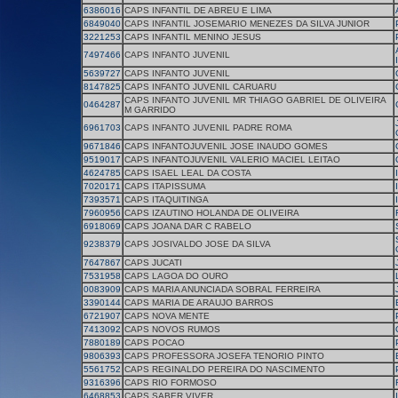
6386016
CAPS INFANTIL DE ABREU E LIMA
6849040
CAPS INFANTIL JOSEMARIO MENEZES DA SILVA JUNIOR
3221253
CAPS INFANTIL MENINO JESUS
7497466
CAPS INFANTO JUVENIL
5639727
CAPS INFANTO JUVENIL
8147825
CAPS INFANTO JUVENIL CARUARU
CAPS INFANTO JUVENIL MR THIAGO GABRIEL DE OLIVEIRA
0464287
M GARRIDO
6961703
CAPS INFANTO JUVENIL PADRE ROMA
9671846
CAPS INFANTOJUVENIL JOSE INAUDO GOMES
9519017
CAPS INFANTOJUVENIL VALERIO MACIEL LEITAO
4624785
CAPS ISAEL LEAL DA COSTA
7020171
CAPS ITAPISSUMA
7393571
CAPS ITAQUITINGA
7960956
CAPS IZAUTINO HOLANDA DE OLIVEIRA
6918069
CAPS JOANA DAR C RABELO
9238379
CAPS JOSIVALDO JOSE DA SILVA
7647867
CAPS JUCATI
7531958
CAPS LAGOA DO OURO
0083909
CAPS MARIA ANUNCIADA SOBRAL FERREIRA
3390144
CAPS MARIA DE ARAUJO BARROS
6721907
CAPS NOVA MENTE
7413092
CAPS NOVOS RUMOS
7880189
CAPS POCAO
9806393
CAPS PROFESSORA JOSEFA TENORIO PINTO
5561752
CAPS REGINALDO PEREIRA DO NASCIMENTO
9316396
CAPS RIO FORMOSO
6468853
CAPS SABER VIVER