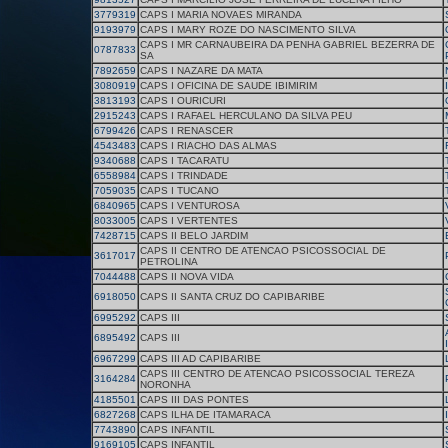
3779319
CAPS I MARIA NOVAES MIRANDA
9193979
CAPS I MARY ROZE DO NASCIMENTO SILVA
CAPS I MR CARNAUBEIRA DA PENHA GABRIEL BEZERRA DE
0787833
SA
7892659
CAPS I NAZARE DA MATA
3080919
CAPS I OFICINA DE SAUDE IBIMIRIM
3813193
CAPS I OURICURI
2915243
CAPS I RAFAEL HERCULANO DA SILVA PEU
6799426
CAPS I RENASCER
4543483
CAPS I RIACHO DAS ALMAS
9340688
CAPS I TACARATU
6558984
CAPS I TRINDADE
7059035
CAPS I TUCANO
6840965
CAPS I VENTUROSA
8033005
CAPS I VERTENTES
7428715
CAPS II BELO JARDIM
CAPS II CENTRO DE ATENCAO PSICOSSOCIAL DE
3617017
PETROLINA
7044488
CAPS II NOVA VIDA
6918050
CAPS II SANTA CRUZ DO CAPIBARIBE
6995292
CAPS III
6895492
CAPS III
6967299
CAPS III AD CAPIBARIBE
CAPS III CENTRO DE ATENCAO PSICOSSOCIAL TEREZA
3164284
NORONHA
4185501
CAPS III DAS PONTES
6827268
CAPS ILHA DE ITAMARACA
7743890
CAPS INFANTIL
9169105
CAPS INFANTIL