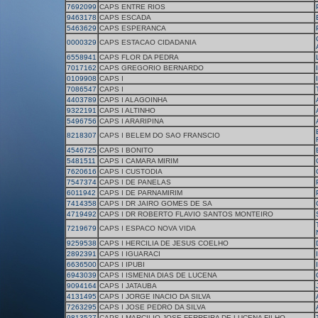
7692099
CAPS ENTRE RIOS
9463178
CAPS ESCADA
5463629
CAPS ESPERANCA
0000329
CAPS ESTACAO CIDADANIA
6558941
CAPS FLOR DA PEDRA
7017162
CAPS GREGORIO BERNARDO
0109908
CAPS I
7086547
CAPS I
4403789
CAPS I ALAGOINHA
9322191
CAPS I ALTINHO
5496756
CAPS I ARARIPINA
8218307
CAPS I BELEM DO SAO FRANSCIO
4546725
CAPS I BONITO
5481511
CAPS I CAMARA MIRIM
7620616
CAPS I CUSTODIA
7547374
CAPS I DE PANELAS
6011942
CAPS I DE PARNAMIRIM
7414358
CAPS I DR JAIRO GOMES DE SA
4719492
CAPS I DR ROBERTO FLAVIO SANTOS MONTEIRO
7219679
CAPS I ESPACO NOVA VIDA
9259538
CAPS I HERCILIA DE JESUS COELHO
2892391
CAPS I IGUARACI
6636500
CAPS I IPUBI
6943039
CAPS I ISMENIA DIAS DE LUCENA
9094164
CAPS I JATAUBA
4131495
CAPS I JORGE INACIO DA SILVA
7263295
CAPS I JOSE PEDRO DA SILVA
9813527
CAPS I MARCILIO JOSE FERREIRA DE LUCENA FILHO