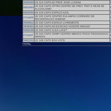
3302040
US 310 CAPS AD PROF JOSE LUCENA
US 318 CAPS CPTRA CENTRO DE PREV TRAT E REAB DE
0001953
ALCOOLISMO
0002054
US 319 CAPS ESPACO AZUL
US 320 CAPS CENTRO EULAMPIO CORDEIRO DE
2711605
RECUPERACAO HUMANA
3505812
US 330 CAPS ESPACO LIVREMENTE
3938301
US 335 CAPS AD ESTACAO VICENTE ARAUJO
5369169
US 340 CAPS CLEA LACET
US 343 CAPS CEMPI CENTRO MEDICO PSICO PEDAGOGICO
2711427
INFANTIL
5692202
US 348 CAPS BOA VISTA
TOTAL