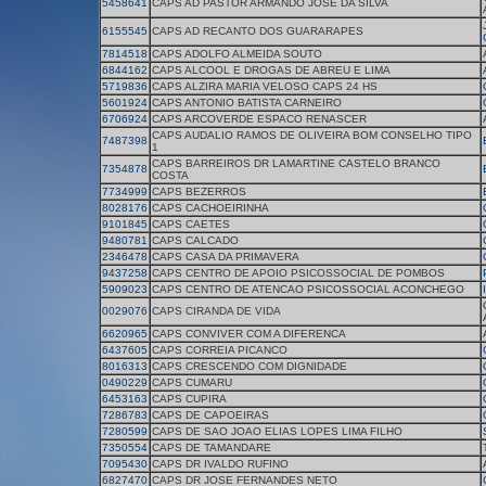
5458641
CAPS AD PASTOR ARMANDO JOSE DA SILVA
6155545
CAPS AD RECANTO DOS GUARARAPES
7814518
CAPS ADOLFO ALMEIDA SOUTO
6844162
CAPS ALCOOL E DROGAS DE ABREU E LIMA
5719836
CAPS ALZIRA MARIA VELOSO CAPS 24 HS
5601924
CAPS ANTONIO BATISTA CARNEIRO
6706924
CAPS ARCOVERDE ESPACO RENASCER
CAPS AUDALIO RAMOS DE OLIVEIRA BOM CONSELHO TIPO
7487398
1
CAPS BARREIROS DR LAMARTINE CASTELO BRANCO
7354878
COSTA
7734999
CAPS BEZERROS
8028176
CAPS CACHOEIRINHA
9101845
CAPS CAETES
9480781
CAPS CALCADO
2346478
CAPS CASA DA PRIMAVERA
9437258
CAPS CENTRO DE APOIO PSICOSSOCIAL DE POMBOS
5909023
CAPS CENTRO DE ATENCAO PSICOSSOCIAL ACONCHEGO
0029076
CAPS CIRANDA DE VIDA
6620965
CAPS CONVIVER COM A DIFERENCA
6437605
CAPS CORREIA PICANCO
8016313
CAPS CRESCENDO COM DIGNIDADE
0490229
CAPS CUMARU
6453163
CAPS CUPIRA
7286783
CAPS DE CAPOEIRAS
7280599
CAPS DE SAO JOAO ELIAS LOPES LIMA FILHO
7350554
CAPS DE TAMANDARE
7095430
CAPS DR IVALDO RUFINO
6827470
CAPS DR JOSE FERNANDES NETO