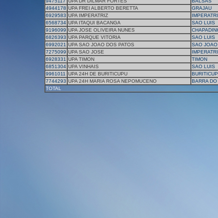
9475117
UPA DR DILMAR FORTES
BALSAS
4944178
UPA FREI ALBERTO BERETTA
GRAJAU
6929583
UPA IMPERATRIZ
IMPERATRI
6568734
UPA ITAQUI BACANGA
SAO LUIS
9196099
UPA JOSE OLIVEIRA NUNES
CHAPADIN
6826393
UPA PARQUE VITORIA
SAO LUIS
6992021
UPA SAO JOAO DOS PATOS
SAO JOAO
7275099
UPA SAO JOSE
IMPERATRI
6928331
UPA TIMON
TIMON
6851304
UPA VINHAIS
SAO LUIS
9961011
UPA 24H DE BURITICUPU
BURITICU
7744293
UPA 24H MARIA ROSA NEPOMUCENO
BARRA DO
TOTAL