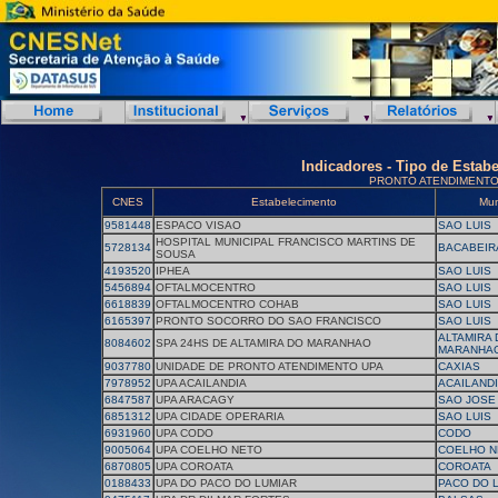
Indicadores - Tipo de Estab
PRONTO ATENDIMENT
CNES
Estabelecimento
Mun
9581448
ESPACO VISAO
SAO LUIS
HOSPITAL MUNICIPAL FRANCISCO MARTINS DE
5728134
BACABEIR
SOUSA
4193520
IPHEA
SAO LUIS
5456894
OFTALMOCENTRO
SAO LUIS
6618839
OFTALMOCENTRO COHAB
SAO LUIS
6165397
PRONTO SOCORRO DO SAO FRANCISCO
SAO LUIS
ALTAMIRA 
8084602
SPA 24HS DE ALTAMIRA DO MARANHAO
MARANHA
9037780
UNIDADE DE PRONTO ATENDIMENTO UPA
CAXIAS
7978952
UPA ACAILANDIA
ACAILAND
6847587
UPA ARACAGY
SAO JOSE
6851312
UPA CIDADE OPERARIA
SAO LUIS
6931960
UPA CODO
CODO
9005064
UPA COELHO NETO
COELHO N
6870805
UPA COROATA
COROATA
0188433
UPA DO PACO DO LUMIAR
PACO DO 