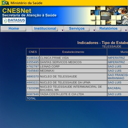
Indicadores - Tipo de Estab
TELESSAUDE
CNES
Estabelecimento
Munic
8188343
CLINICA PRIME VIDA
IMPERATRIZ
8355495
DANTAS SERVICOS MEDICOS
IMPERATRIZ
4762797
LEINAD CORP
SAO LUIS
7045840
MEDIMAXI
SAO LUIS
SAO FRANCIS
4690370
NUCLEO DE TELESSAUDE
MARANHAO
4693221
NUCLEO DE TELESSAUDE DA UFMA
SAO LUIS
NUCLEO TELESSAUDE INTERMUNICIPAL DE
7323298
BACABAL
BACABAL MA
8087946
YADIA COSTA LEITE E CIA LTDA
SAO LUIS
TOTAL