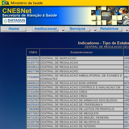
Indicadores - Tipo de Estab
CENTRAL DE REGULACAO DO
CNES
Estabelecimento
4620992
CENTRAL DE MARCACAO
AR
8145776
CENTRAL DE REGULACAO
CA
6029914
CENTRAL DE REGULACAO
VA
3607798
CENTRAL DE REGULACAO
TE
CENTRAL DE REGULACAO AMBULATORIAL DE EXAMES E
7744900
PE
CONSULTAS
4899016
CENTRAL DE REGULACAO BOM JARDIM
BO
0502685
CENTRAL DE REGULACAO CONTROLE E AVALIACAO CM
CA
9722459
CENTRAL DE REGULACAO CREG
GU
6843832
CENTRAL DE REGULACAO CREG
IT
4704797
CENTRAL DE REGULACAO DE ARMACAO DOS BUZIOS
AR
8425043
CENTRAL DE REGULACAO DE ITAPERUNA II
IT
7382898
CENTRAL DE REGULACAO DE LEITOS PETROPOLIS
PE
6977863
CENTRAL DE REGULACAO DE MESQUITA
ME
6674291
CENTRAL DE REGULACAO DE MIGUEL PEREIRA
MI
4228758
CENTRAL DE REGULACAO DE NILOPOLIS
NI
9025456
CENTRAL DE REGULACAO DE NITEROI
NI