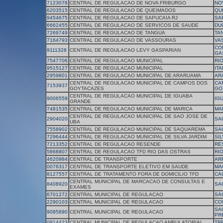
7123078
CENTRAL DE REGULACAO DE NOVA FRIBURGO
NO
6203515
CENTRAL DE REGULACAO DE QUEIMADOS
QU
9454675
CENTRAL DE REGULACAO DE SAPUCAIA RJ
SA
6662455
CENTRAL DE REGULACAO DE SERVICOS DE SAUDE
DU
7269749
CENTRAL DE REGULACAO DE TANGUA
TA
7164793
CENTRAL DE REGULACAO DE VASSOURAS
VA
CO
9111328
CENTRAL DE REGULACAO LEVY GASPARIAN
GA
7547706
CENTRAL DE REGULACAO MUNICIPAL
RI
9515127
CENTRAL DE REGULACAO MUNICIPAL
IT
2959801
CENTRAL DE REGULACAO MUNICIPAL DE ARARUAMA
AR
CENTRAL DE REGULACAO MUNICIPAL DE CAMPOS DOS
CA
7153937
GOYTACAZES
GO
CENTRAL DE REGULACAO MUNICIPAL DE IGUABA
9006559
IG
GRANDE
7481535
CENTRAL DE REGULACAO MUNICIPAL DE MARICA
MA
CENTRAL DE REGULACAO MUNICIPAL DE SAO JOSE DE
2904020
SA
UBA
7558902
CENTRAL DE REGULACAO MUNICIPAL DE SAQUAREMA
SA
7296444
CENTRAL DE REGULACAO MUNICIPAL DE SILVA JARDIM
SIL
7213352
CENTRAL DE REGULACAO RESENDE
RE
5868807
CENTRAL DE REGULACAO TFD RIO DAS OSTRAS
RI
4620984
CENTRAL DE TRANSPORTE
AR
0076317
CENTRAL DE TRANSPORTE ELETIVO EM SAUDE
MA
8127557
CENTRAL DE TRATAMENTO FORA DE DOMICILIO TFD
CA
CENTRAL MUNICIPAL DE MARCACAO DE CONSULTAS E
8408920
SA
EXAMES
6701272
CENTRAL MUNICIPAL DE REGULACAO
SA
2290103
CENTRAL MUNICIPAL DE REGULACAO
CO
SA
9085890
CENTRAL MUNICIPAL DE REGULACAO
PR
0814423
CENTRAL MUNICIPAL DE REGULACAO AMBULATORIAL
TR