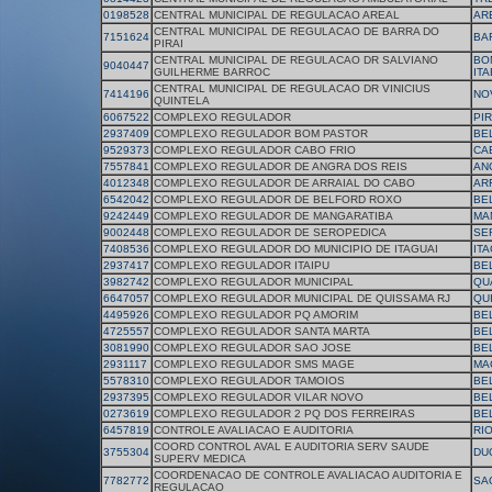
0198528
CENTRAL MUNICIPAL DE REGULACAO AREAL
AR
CENTRAL MUNICIPAL DE REGULACAO DE BARRA DO
7151624
BA
PIRAI
CENTRAL MUNICIPAL DE REGULACAO DR SALVIANO
BO
9040447
GUILHERME BARROC
IT
CENTRAL MUNICIPAL DE REGULACAO DR VINICIUS
7414196
NO
QUINTELA
6067522
COMPLEXO REGULADOR
PIR
2937409
COMPLEXO REGULADOR BOM PASTOR
BE
9529373
COMPLEXO REGULADOR CABO FRIO
CA
7557841
COMPLEXO REGULADOR DE ANGRA DOS REIS
AN
4012348
COMPLEXO REGULADOR DE ARRAIAL DO CABO
AR
6542042
COMPLEXO REGULADOR DE BELFORD ROXO
BE
9242449
COMPLEXO REGULADOR DE MANGARATIBA
MA
9002448
COMPLEXO REGULADOR DE SEROPEDICA
SE
7408536
COMPLEXO REGULADOR DO MUNICIPIO DE ITAGUAI
ITA
2937417
COMPLEXO REGULADOR ITAIPU
BE
3982742
COMPLEXO REGULADOR MUNICIPAL
QU
6647057
COMPLEXO REGULADOR MUNICIPAL DE QUISSAMA RJ
QU
4495926
COMPLEXO REGULADOR PQ AMORIM
BE
4725557
COMPLEXO REGULADOR SANTA MARTA
BE
3081990
COMPLEXO REGULADOR SAO JOSE
BE
2931117
COMPLEXO REGULADOR SMS MAGE
MA
5578310
COMPLEXO REGULADOR TAMOIOS
BE
2937395
COMPLEXO REGULADOR VILAR NOVO
BE
0273619
COMPLEXO REGULADOR 2 PQ DOS FERREIRAS
BE
6457819
CONTROLE AVALIACAO E AUDITORIA
RI
COORD CONTROL AVAL E AUDITORIA SERV SAUDE
3755304
DU
SUPERV MEDICA
COORDENACAO DE CONTROLE AVALIACAO AUDITORIA E
7782772
SA
REGULACAO