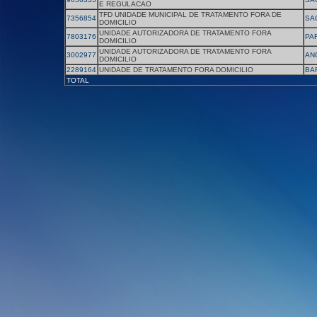
E REGULACAO
TFD UNIDADE MUNICIPAL DE TRATAMENTO FORA DE
7356854
SA
DOMICILIO
UNIDADE AUTORIZADORA DE TRATAMENTO FORA
7803176
PA
DOMICILIO
UNIDADE AUTORIZADORA DE TRATAMENTO FORA
3002977
AN
DOMICILIO
2289164
UNIDADE DE TRATAMENTO FORA DOMICILIO
BA
TOTAL