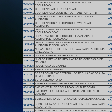
COORDENACAO DE CONTROLE AVALIACAO E
0852678
CA
REGULACAO
4152271
COORDENACAO DE REGULACAO
TR
5204941
COORDENACAO LOGISTICA DE TRANSPORTE TFD
ME
COORDENADORIA DE CONTROLE AVALIACAO E
6677290
CA
AUDITORIA
COORDENADORIA DE CONTROLE AVALIACAO E
6350755
MA
AUDITORIA
DEPARTAMENTO DE CONTROLE AVALIACAO E
9507469
IT
REGULACAO DCAR
DEPARTAMENTO DE CONTROLE E AVALIACAO E
6823726
MI
AUDITORIA E REGULACAO
DEPARTAMENTO DE CONTROLE E AVALIACAO E
7166168
CA
AUDITORIA E REGULACAO
NUCAAR NUCLEO DE CONTROLE AVALIACAO AUDITORIA
SA
9288678
E REGULACAO
IT
5765064
NUCLEO INTERNO DE REGULACAO
SA
NUCLEO INTERNO DE REGULACAO DE CONCEICAO DE
2290219
CO
MACABU
6834205
REGULACAO DE EXAMES
BA
5935784
REGULACAO PINHEIRAL
PI
SES RJ COMPLEXO ESTADUAL DE REGULACAO DE ALTA
5935431
RI
COMPLEXIDADE
6845142
SETOR DE AUDITORIA
BA
0310409
SM REG SISTEMA MERITIENSE DE REGULACAO
SA
6844855
SMS CENTRAL DE REGULACAO VOLTA REDONDA
VO
SMS COMPLEXO REGULADOR DA CIDADE DO RIO DE
7106513
RI
JANEIRO
CA
5855861
SUBSECRETARIA DE ATENCAO ESPECIALIZADA A SAUDE
GO
SUBSECRETARIA DE REGULACAO CONTROLE AVALIACAO
5939720
SA
E AUDITORIA
SUPER MUNICIPAL DE CONTROLE AVALIACAO AUDITORIA
9056335
SAO