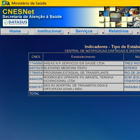
Indicadores - Tipo de Estab
CENTRAL DE NOTIFICACAO,CAPTACAO E DISTR
CNES
Estabelecimento
Mun
7744986
AREAS N P SERVICOS EM SAUDE LTDA
TRES RIO
9457623
BLESSING MEDICINA ITAIPU
NITEROI
7786654
PROGRAMA ESTADUAL DE TRANSPLANTE
RIO DE J
RODRIGUES OFRANTE PS INFANTIL TERAPIA
BOM JES
4444108
OCUPACIONAL LTDA
ITABAPO
SES RJ HOSPITAL DE TRAUMATOLOGIA E
6586767
PARAIBA 
ORTOPEDIA DONA LINDU
TOTAL