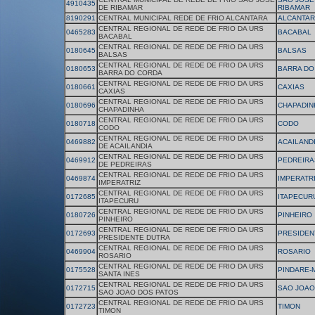
4910435
DE RIBAMAR
RIBAMAR
8190291
CENTRAL MUNICIPAL REDE DE FRIO ALCANTARA
ALCANTAR
CENTRAL REGIONAL DE REDE DE FRIO DA URS
0465283
BACABAL
BACABAL
CENTRAL REGIONAL DE REDE DE FRIO DA URS
0180645
BALSAS
BALSAS
CENTRAL REGIONAL DE REDE DE FRIO DA URS
0180653
BARRA DO
BARRA DO CORDA
CENTRAL REGIONAL DE REDE DE FRIO DA URS
0180661
CAXIAS
CAXIAS
CENTRAL REGIONAL DE REDE DE FRIO DA URS
0180696
CHAPADIN
CHAPADINHA
CENTRAL REGIONAL DE REDE DE FRIO DA URS
0180718
CODO
CODO
CENTRAL REGIONAL DE REDE DE FRIO DA URS
0469882
ACAILAND
DE ACAILANDIA
CENTRAL REGIONAL DE REDE DE FRIO DA URS
0469912
PEDREIRA
DE PEDREIRAS
CENTRAL REGIONAL DE REDE DE FRIO DA URS
0469874
IMPERATR
IMPERATRIZ
CENTRAL REGIONAL DE REDE DE FRIO DA URS
0172685
ITAPECURU
ITAPECURU
CENTRAL REGIONAL DE REDE DE FRIO DA URS
0180726
PINHEIRO
PINHEIRO
CENTRAL REGIONAL DE REDE DE FRIO DA URS
0172693
PRESIDEN
PRESIDENTE DUTRA
CENTRAL REGIONAL DE REDE DE FRIO DA URS
0469904
ROSARIO
ROSARIO
CENTRAL REGIONAL DE REDE DE FRIO DA URS
0175528
PINDARE-M
SANTA INES
CENTRAL REGIONAL DE REDE DE FRIO DA URS
0172715
SAO JOAO
SAO JOAO DOS PATOS
CENTRAL REGIONAL DE REDE DE FRIO DA URS
0172723
TIMON
TIMON