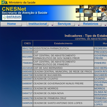
Indicadores - Tipo de Estab
CENTRAL DE ABASTECIME
CNES
Estabelecimento
Mun
9841784
ASSISTENCIA FARMACEUTICA
PEDREIRA
9999698
CAF
PRESIDEN
CAF CENTRAL DE ABASTECIMENTO
GOVERNA
8321884
FARMACEUTICO DE GOV NUNES FREIR
FREIRE
CAF CENTRAL DE ABASTECIMENTO
7568363
PINHEIRO
FARMACEUTICO DE PINHEIRO
4221818
CAF DE SAO BERNARDO
SAO BER
0480460
CEADIM CENTRAL MUNICIPAL DE REDE DE FRIOS
SANTA RIT
0484709
CEADIM DE BACABEIRA
BACABEIR
0483567
CEADIM DE CAJAPIO
CAJAPIO
GOVERNA
0488097
CEADIM DE GOVERNADOR NUNUS FREIRE
FREIRE
0488011
CEADIM DE MORROS
MORROS
OLINDA N
0484717
CEADIM DE OLINDA NOVA
MARANHA
0496278
CEADIM DE PRIMEIRA CRUZ
PRIMEIRA
SANTO AN
0496529
CEADIM DE SANTO ANTONIO DOS LOPES
LOPES