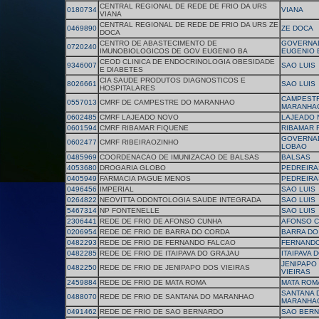
CENTRAL REGIONAL DE REDE DE FRIO DA URS
0180734
VIANA
VIANA
CENTRAL REGIONAL DE REDE DE FRIO DA URS ZE
0469890
ZE DOCA
DOCA
CENTRO DE ABASTECIMENTO DE
GOVERNA
0720240
IMUNOBIOLOGICOS DE GOV EUGENIO BA
EUGENIO 
CEOD CLINICA DE ENDOCRINOLOGIA OBESIDADE
9346007
SAO LUIS
E DIABETES
CIA SAUDE PRODUTOS DIAGNOSTICOS E
8026661
SAO LUIS
HOSPITALARES
CAMPEST
0557013
CMRF DE CAMPESTRE DO MARANHAO
MARANHA
0602485
CMRF LAJEADO NOVO
LAJEADO 
0601594
CMRF RIBAMAR FIQUENE
RIBAMAR 
GOVERNA
0602477
CMRF RIBEIRAOZINHO
LOBAO
0485969
COORDENACAO DE IMUNIZACAO DE BALSAS
BALSAS
4053680
DROGARIA GLOBO
PEDREIRA
0405949
FARMACIA PAGUE MENOS
PEDREIRA
0496456
IMPERIAL
SAO LUIS
0264822
NEOVITTA ODONTOLOGIA SAUDE INTEGRADA
SAO LUIS
5467314
NP FONTENELLE
SAO LUIS
2306441
REDE DE FRIO DE AFONSO CUNHA
AFONSO 
0206954
REDE DE FRIO DE BARRA DO CORDA
BARRA DO
0482293
REDE DE FRIO DE FERNANDO FALCAO
FERNANDO
0482285
REDE DE FRIO DE ITAIPAVA DO GRAJAU
ITAIPAVA 
JENIPAPO
0482250
REDE DE FRIO DE JENIPAPO DOS VIEIRAS
VIEIRAS
2459884
REDE DE FRIO DE MATA ROMA
MATA ROM
SANTANA 
0488070
REDE DE FRIO DE SANTANA DO MARANHAO
MARANHA
0491462
REDE DE FRIO DE SAO BERNARDO
SAO BER