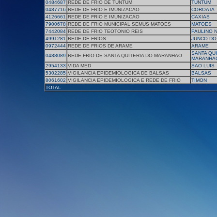
0484687
REDE DE FRIO DE TUNTUM
TUNTUM
0487716
REDE DE FRIO E IMUNIZACAO
COROATA
4126661
REDE DE FRIO E IMUNIZACAO
CAXIAS
7900678
REDE DE FRIO MUNICIPAL SEMUS MATOES
MATOES
7442084
REDE DE FRIO TEOTONIO REIS
PAULINO 
4991281
REDE DE FRIOS
JUNCO DO
0972444
REDE DE FRIOS DE ARAME
ARAME
SANTA QUI
0488089
REDE FRIO DE SANTA QUITERIA DO MARANHAO
MARANHA
2954133
VIDA MED
SAO LUIS
5302285
VIGILANCIA EPIDEMIOLOGICA DE BALSAS
BALSAS
8061602
VIGILANCIA EPIDEMIOLOGICA E REDE DE FRIO
TIMON
TOTAL