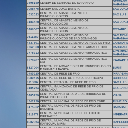
SERRANO
0496189
CEADIM DE SERRANO DO MARANHAO
MARANHA
0958476
CEADIM SAO JOAO BATISTA
SAO JOAO
CENTRAL DE ABASTECIMENTO DE
4532023
SAO LUIS
IMUNOBIOLOGICOS
CENTRAL DE ABASTECIMENTO DE
0484628
SAO JOAO
IMUNOBIOLOGICOS
CENTRAL DE ABASTECIMENTO DE
0486507
ROSARIO
IMUNOBIOLOGICOS
CENTRAL DE ABASTECIMENTO DE
SAO DOMI
0511250
IMUNOBIOLOGICOS DE SAO DOMINGOS
MARANHA
4437691
CENTRAL DE ABASTECIMENTO DE REDE DE FRIO
CARUTAP
9762868
CENTRAL DE ABASTECIMENTO FARMACEUTICO
CARUTAP
ALTAMIRA
7776713
CENTRAL DE ABASTECIMENTO FARMACEUTICO
MARANHA
CENTRAL DE ABASTECIMENTO FARMACEUTICO
4270207
IGARAPE 
CAF
CENTRAL DE ARMAZ E DIST DE IMUNOBIOLOGICO
8327904
BURITI
E FARMACIA BASICA
0485225
CENTRAL DE REDE DE FRIO
PIRAPEMA
8080615
CENTRAL DE REDE DE FRIO DE BURITICUPU
BURITICU
0116807
CENTRAL ESTADUAL DE REDE DE FRIO
SAO LUIS
CENTRAL IMUNIZACAO DE REDE DE FRIO DE
0485764
CIDELAND
CIDELANDIA
CENTRAL MUNICIPAL DE A E DISTRIBUICAO DE
0485950
VIANA
IMUNO BIOLOGICO
4342739
CENTRAL MUNICIPAL DE REDE DE FRIO CMRF
PINHEIRO
CENTRAL MUNICIPAL DE REDE DE FRIO DE
0475262
BACABAL
BACABAL
CENTRAL MUNICIPAL DE REDE DE FRIO DE
0211478
IMPERATR
IMPERATRIZ
CENTRAL MUNICIPAL DE REDE DE FRIO DE
4082354
ITAPECURU
ITAPECURU MIRIM
CENTRAL MUNICIPAL DE REDE DE FRIO SAO JOSE
SAO JOSE