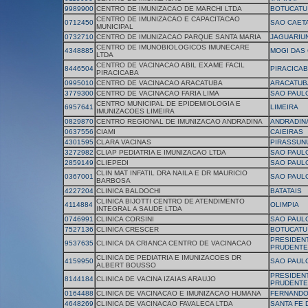
9989900
CENTRO DE IMUNIZACAO DE MARCHI LTDA
BOTUCATU
CENTRO DE IMUNIZACAO E CAPACITACAO
0712450
SAO CAET
MUNICIPAL
0732710
CENTRO DE IMUNIZACAO PARQUE SANTA MARIA
JAGUARIU
CENTRO DE IMUNOBIOLOGICOS IMUNECARE
4348885
MOGI DAS
LTDA
CENTRO DE VACINACAO ABIL EXAME FACIL
8446504
PIRACICA
PIRACICABA
0995010
CENTRO DE VACINACAO ARACATUBA
ARACATUB
3779300
CENTRO DE VACINACAO FARIA LIMA
SAO PAUL
CENTRO MUNICIPAL DE EPIDEMIOLOGIA E
6957641
LIMEIRA
IMUNIZACOES LIMEIRA
0829870
CENTRO REGIONAL DE IMUNIZACAO ANDRADINA
ANDRADIN
0637556
CIAMI
CAIEIRAS
4301595
CLARA VACINAS
PIRASSUN
3272982
CLIAP PEDIATRIA E IMUNIZACAO LTDA
SAO PAUL
2859149
CLIEPEDI
SAO PAUL
CLIN MAT INFATIL DRA NAILA E DR MAURICIO
0367001
SAO PAUL
BARBOSA
4227204
CLINICA BALDOCHI
BATATAIS
CLINICA BIJOTTI CENTRO DE ATENDIMENTO
4114884
OLIMPIA
INTEGRAL A SAUDE LTDA
0746991
CLINICA CORSINI
SAO PAUL
7527136
CLINICA CRESCER
BOTUCATU
PRESIDEN
9537635
CLINICA DA CRIANCA CENTRO DE VACINACAO
PRUDENTE
CLINICA DE PEDIATRIA E IMUNIZACOES DR
4159950
SAO PAUL
ALBERT BOUSSO
PRESIDEN
8144184
CLINICA DE VACINA IZAIAS ARAUJO
PRUDENTE
0164488
CLINICA DE VACINACAO E IMUNIZACAO HUMANA
FERNANDO
4648269
CLINICA DE VACINACAO FAVALECA LTDA
SANTA FE 