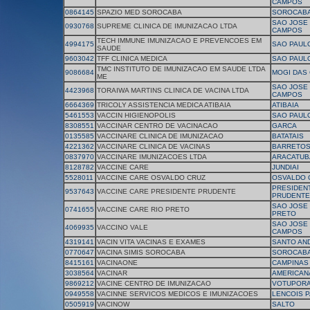
CAMPOS
0864145
SPAZIO MED SOROCABA
SOROCAB
SAO JOSE
0930768
SUPREME CLINICA DE IMUNIZACAO LTDA
CAMPOS
TECH IMMUNE IMUNIZACAO E PREVENCOES EM
4994175
SAO PAUL
SAUDE
9603042
TFF CLINICA MEDICA
SAO PAUL
TMC INSTITUTO DE IMUNIZACAO EM SAUDE LTDA
9086684
MOGI DAS
ME
SAO JOSE
4423968
TORAIWA MARTINS CLINICA DE VACINA LTDA
CAMPOS
6664369
TRICOLY ASSISTENCIA MEDICA ATIBAIA
ATIBAIA
5461553
VACCIN HIGIENOPOLIS
SAO PAUL
8308551
VACCINAR CENTRO DE VACINACAO
GARCA
0135585
VACCINARE CLINICA DE IMUNIZACAO
BATATAIS
4221362
VACCINARE CLINICA DE VACINAS
BARRETO
0837970
VACCINARE IMUNIZACOES LTDA
ARACATUB
8128782
VACCINE CARE
JUNDIAI
5528011
VACCINE CARE OSVALDO CRUZ
OSVALDO 
PRESIDEN
9537643
VACCINE CARE PRESIDENTE PRUDENTE
PRUDENTE
SAO JOSE 
0741655
VACCINE CARE RIO PRETO
PRETO
SAO JOSE
4069935
VACCINO VALE
CAMPOS
4319141
VACIN VITA VACINAS E EXAMES
SANTO AN
0770647
VACINA SIMIS SOROCABA
SOROCAB
8415161
VACINAONE
CAMPINAS
3038564
VACINAR
AMERICAN
9869212
VACINE CENTRO DE IMUNIZACAO
VOTUPOR
0949558
VACINNE SERVICOS MEDICOS E IMUNIZACOES
LENCOIS P
0505919
VACINOW
SALTO