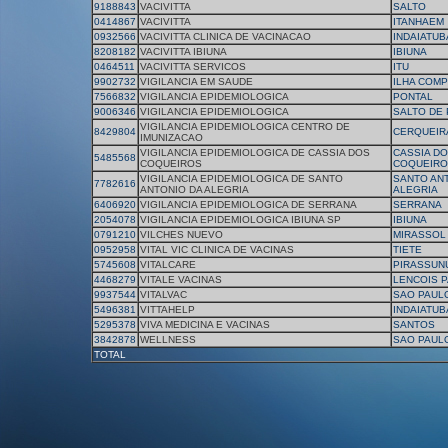
9188843
VACIVITTA
SALTO
0414867
VACIVITTA
ITANHAEM
0932566
VACIVITTA CLINICA DE VACINACAO
INDAIATUB
8208182
VACIVITTA IBIUNA
IBIUNA
0464511
VACIVITTA SERVICOS
ITU
9902732
VIGILANCIA EM SAUDE
ILHA COMP
7566832
VIGILANCIA EPIDEMIOLOGICA
PONTAL
9006346
VIGILANCIA EPIDEMIOLOGICA
SALTO DE
VIGILANCIA EPIDEMIOLOGICA CENTRO DE
8429804
CERQUEIR
IMUNIZACAO
VIGILANCIA EPIDEMIOLOGICA DE CASSIA DOS
CASSIA D
5485568
COQUEIROS
COQUEIRO
VIGILANCIA EPIDEMIOLOGICA DE SANTO
SANTO AN
7782616
ANTONIO DA ALEGRIA
ALEGRIA
6406920
VIGILANCIA EPIDEMIOLOGICA DE SERRANA
SERRANA
2054078
VIGILANCIA EPIDEMIOLOGICA IBIUNA SP
IBIUNA
0791210
VILCHES NUEVO
MIRASSOL
0952958
VITAL VIC CLINICA DE VACINAS
TIETE
5745608
VITALCARE
PIRASSUN
4468279
VITALE VACINAS
LENCOIS P
9937544
VITALVAC
SAO PAUL
5496381
VITTAHELP
INDAIATUB
5295378
VIVA MEDICINA E VACINAS
SANTOS
3842878
WELLNESS
SAO PAUL
TOTAL