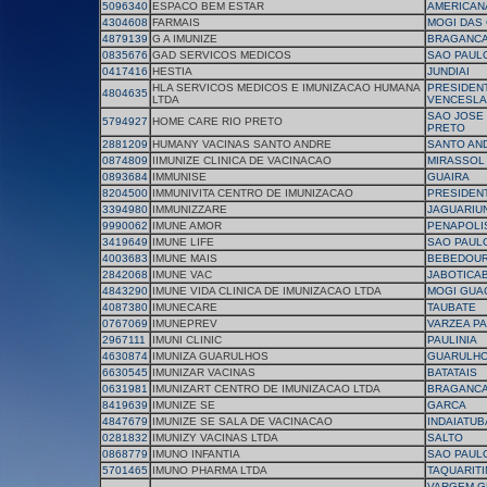
5096340
ESPACO BEM ESTAR
AMERICAN
4304608
FARMAIS
MOGI DAS
4879139
G A IMUNIZE
BRAGANCA
0835676
GAD SERVICOS MEDICOS
SAO PAUL
0417416
HESTIA
JUNDIAI
HLA SERVICOS MEDICOS E IMUNIZACAO HUMANA
PRESIDEN
4804635
LTDA
VENCESLA
SAO JOSE 
5794927
HOME CARE RIO PRETO
PRETO
2881209
HUMANY VACINAS SANTO ANDRE
SANTO AN
0874809
IIMUNIZE CLINICA DE VACINACAO
MIRASSOL
0893684
IMMUNISE
GUAIRA
8204500
IMMUNIVITA CENTRO DE IMUNIZACAO
PRESIDENT
3394980
IMMUNIZZARE
JAGUARIU
9990062
IMUNE AMOR
PENAPOLI
3419649
IMUNE LIFE
SAO PAUL
4003683
IMUNE MAIS
BEBEDOU
2842068
IMUNE VAC
JABOTICA
4843290
IMUNE VIDA CLINICA DE IMUNIZACAO LTDA
MOGI GUA
4087380
IMUNECARE
TAUBATE
0767069
IMUNEPREV
VARZEA PA
2967111
IMUNI CLINIC
PAULINIA
4630874
IMUNIZA GUARULHOS
GUARULH
6630545
IMUNIZAR VACINAS
BATATAIS
0631981
IMUNIZART CENTRO DE IMUNIZACAO LTDA
BRAGANCA
8419639
IMUNIZE SE
GARCA
4847679
IMUNIZE SE SALA DE VACINACAO
INDAIATUB
0281832
IMUNIZY VACINAS LTDA
SALTO
0868779
IMUNO INFANTIA
SAO PAUL
5701465
IMUNO PHARMA LTDA
TAQUARIT
VARGEM G