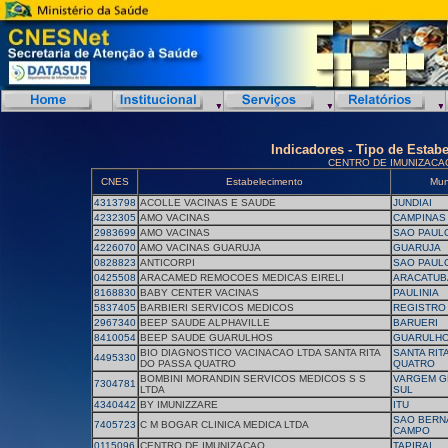
Indicadores - Tipo de Estab
CENTRO DE IMUNIZACA
CNES
Estabelecimento
Mun
4313798
ACOLLE VACINAS E SAUDE
JUNDIAI
4232305
AMO VACINAS
CAMPINAS
2983699
AMO VACINAS
SAO PAUL
4226070
AMO VACINAS GUARUJA
GUARUJA
0828823
ANTICORPI
SAO PAUL
0425508
ARACAMED REMOCOES MEDICAS EIRELI
ARACATUB
8168830
BABY CENTER VACINAS
PAULINIA
5837405
BARBIERI SERVICOS MEDICOS
REGISTRO
2967340
BEEP SAUDE ALPHAVILLE
BARUERI
8410054
BEEP SAUDE GUARULHOS
GUARULH
BIO DIAGNOSTICO VACINACAO LTDA SANTA RITA
SANTA RIT
4495330
DO PASSA QUATRO
QUATRO
BOMBINI MORANDIN SERVICOS MEDICOS S S
VARGEM G
7304781
LTDA
SUL
4340442
BY IMUNIZZARE
ITU
SAO BERN
7405723
C M BOGAR CLINICA MEDICA LTDA
CAMPO
0115096
CENTRO DE IMUNIZACAO
TAPIRAI