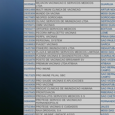
MILVACIN VACINACAO E SERVICOS MEDICOS
0035963
GUARUJA
LTDA
0061468
MULTI IMUNI CLINICA DE VACINCAO
ARTUR NO
2935309
MUNDO DA VACINA
MOGI GUA
0427985
NEOPED SOROCABA
SOROCAB
4846265
OLIVAC SERVICOS DE IMUNIZACAO LTDA
SERTAOZI
0255971
OMNI VACINAS
MOGI GUA
7650477
ORTOPED SERVICOS MEDICOS
BOITUVA
5575931
PECORA IMPULCETTO VACINAS
LEME
9959866
PERFIL VACINAS
PRAIA GR
3313336
PERSONAL SYSTEM
SAO PAUL
3169863
PIAGET VACINAS
GARCA
7445768
PINHEIRO IMUNIZACOES LTDA
INDAIATUB
4448723
PLAZA E MASIERO SERVICOS MEDICOS LIMITADA
MOGI DAS
0906905
PLENNA VACINAS E DIAGNOSTICOS LTDA
GUARULH
4201876
POSTO DE VACINACAO BRISAMAR SV
SAO VICE
0726451
PREMIUM VACINAS LTDA ATIBAIA
ATIBAIA
SAO BERN
0105554
PRO IMUNE
CAMPO
SAO BERN
7917325
PRO IMUNE FILIAL SBC
CAMPO
9147152
PRO SAUDE VACINAS E APLICACOES
SAO VICE
5404908
PRO VACCINE
INDAIATUB
0917516
PROCAT CLINICAS DE IMUNIZACAO HUMANA
SAO PAUL
9467645
PRONTOVACIN
RIBEIRAO
4160916
PROSALUTIS SERVICOS MEDICOS S S
SAO CAET
PROTEGE SERVICO DE VACINACAO
0084999
FERNANDO
FERNANDOPOLIS
3752364
PROTEGE VACINAS E CUIDADOS
JALES
0440221
RAIA DROGASIL S A
MOGI DAS
9493085
REDE IMUNNE UNIDADE ASSIS
ASSIS