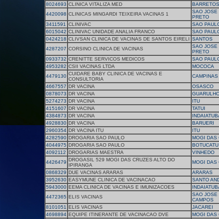
8024693
CLINICA VITALIZA MED
BARRETO
SAO JOSE 
4420098
CLINICAS MINGARDI TEIXEIRA VACINAS 1
PRETO
3411591
CLINIVAC
SAO PAUL
6015042
CLINIVAC UNIDADE ANALIA FRANCO
SAO PAUL
0424218
CLIVSAN CLINICA DE VACINAS DE SANTOS EIRELI
SANTOS
SAO JOSE 
4287207
CORSINO CLINICA DE VACINAS
PRETO
0933732
CRENITTE SERVICOS MEDICOS
SAO PAUL
4953282
CSII VACINAS LTDA
MOCOCA
CUIDARE BABY CLINICA DE VACINAS E
4479130
CAMPINAS
CONSULTORIA
4667557
DR VACINA
OSASCO
0878073
DR VACINA
GUARULH
5274273
DR VACINA
ITU
4151607
DR VACINA
TATUI
4384873
DR VACINA
INDAIATUB
4928830
DR VACINA
BARUERI
2960354
DR VACINA ITU
ITU
4282590
DROGARIA SAO PAULO
MOGI DAS
4044975
DROGARIA SAO PAULO
BOTUCATU
4092112
DROGARIAS MAESTRA
VINHEDO
DROGASIL 529 MOGI DAS CRUZES ALTO DO
4426479
MOGI DAS
IPIRANGA
0868329
DUE VACINAS ARARAS
ARARAS
3952630
EASYMUNE CLINICA DE VACINACAO
SANTO AN
5943000
EEMA CLINICA DE VACINAS E IMUNIZACOES
INDAIATUB
SAO JOSE
4472365
ELIS VACINAS
CAMPOS
8101051
ELIS VACINAS
JACAREI
4698894
EQUIPE ITINERANTE DE VACINACAO DVE
MOGI DAS