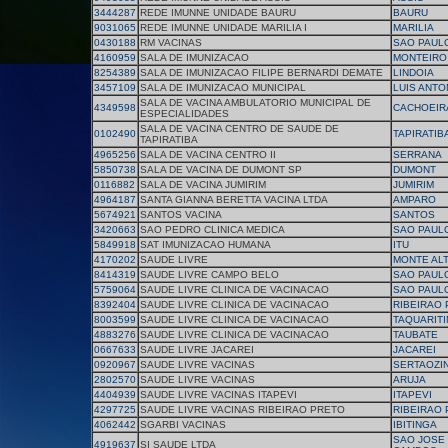
3444287
REDE IMUNNE UNIDADE BAURU
BAURU
9031065
REDE IMUNNE UNIDADE MARILIA I
MARILIA
0430188
RM VACINAS
SAO PAUL
4160959
SALA DE IMUNIZACAO
MONTEIRO
8254389
SALA DE IMUNIZACAO FILIPE BERNARDI DEMATE
LINDOIA
3457109
SALA DE IMUNIZACAO MUNICIPAL
LUIS ANTO
SALA DE VACINA AMBULATORIO MUNICIPAL DE
4349598
CACHOEIRA
ESPECIALIDADES
SALA DE VACINA CENTRO DE SAUDE DE
0102490
TAPIRATIB
TAPIRATIBA
4965256
SALA DE VACINA CENTRO II
SERRANA
5850738
SALA DE VACINA DE DUMONT SP
DUMONT
0116882
SALA DE VACINA JUMIRIM
JUMIRIM
4964187
SANTA GIANNA BERETTA VACINA LTDA
AMPARO
5674921
SANTOS VACINA
SANTOS
3420663
SAO PEDRO CLINICA MEDICA
SAO PAUL
5849918
SAT IMUNIZACAO HUMANA
ITU
4170202
SAUDE LIVRE
MONTE AL
8414319
SAUDE LIVRE CAMPO BELO
SAO PAUL
5759064
SAUDE LIVRE CLINICA DE VACINACAO
SAO PAUL
8392404
SAUDE LIVRE CLINICA DE VACINACAO
RIBEIRAO
8003599
SAUDE LIVRE CLINICA DE VACINACAO
TAQUARIT
4883276
SAUDE LIVRE CLINICA DE VACINACAO
TAUBATE
0667633
SAUDE LIVRE JACAREI
JACAREI
0920967
SAUDE LIVRE VACINAS
SERTAOZI
2802570
SAUDE LIVRE VACINAS
ARUJA
4404939
SAUDE LIVRE VACINAS ITAPEVI
ITAPEVI
4297725
SAUDE LIVRE VACINAS RIBEIRAO PRETO
RIBEIRAO
4062442
SGARBI VACINAS
IBITINGA
SAO JOSE
4919637
SI SAUDE LTDA