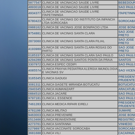
5877547
CLINICA DE VACINACAO SAUDE LIVRE
BEBEDOU
4893018
CLINICA DE VACINACAO SAUDE LIVRE
SAO PAUL
CLINICA DE VACINACAO SAUDE LIVRE
4934377
ITAPETINI
ITAPETININGA
CLINICA DE VACINAS DO INSTITUTO DA INFANCIA
6780423
SOROCAB
LTDA SOROCABA
0988162
CLINICA DE VACINAS JOSE BONIFACIO LTDA
JOSE BONI
SAO JOSE 
9754881
CLINICA DE VACINAS SANTA CLARA
PRETO
SAO JOSE 
2873060
CLINICA DE VACINAS SANTA CLARA FILIAL
PRETO
CLINICA DE VACINAS SANTA CLARA ROSAS DO
SAO JOSE 
4193989
PARTO
PRETO
0185337
CLINICA DE VACINAS SANTA CLARA SAO PAULO
SAO PAUL
4294289
CLINICA DE VACINAS SANTOS PONTA DA PRAIA
SANTOS
3307972
CLINICA ESPEC CEDIPI
SAO PAUL
CLINICA FRAYHA PEDIATRIA ALERGIA IMUNOLOGIA
4085574
SAO VICE
E VACINAS SV
PRESIDEN
3165345
CLINICA GADUGI
PRUDENTE
3081311
CLINICA GAGETE MIRANDA BOTUCATU
BOTUCATU
2940345
CLINICA HUMANIZART
ARACATUB
0884510
CLINICA JACARE
SAO PAUL
9797181
CLINICA L ESSENCE
SAO PAUL
PRESIDEN
7461283
CLINICA MEDICA RIPARI EIRELI
PRUDENTE
4781198
CLINICA MILITAO
SUMARE
9463003
CLINICA PREVENIRE
JOSE BONI
0513466
CLINICA REINVENTARE
REGISTRO
4273761
CLINICA SANTANNA
VINHEDO
0279897
CLINICA VACCINATE SOROCABA
SOROCAB
3681688
CLINICA VILI
CACAPAVA