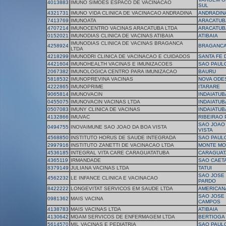
4013883
IMUNO SIMOES ESPACO DE VACINACAO
SUL
4321731
IMUNO VIDA CLINICA DE VACINACAO ANDRADINA
ANDRADIN
7413769
IMUNOATA
ARACATUB
4707214
IMUNOCENTRO VACINAS ARACATUBA LTDA
ARACATUB
0152021
IMUNODIAS CLINICA DE VACINAS ATIBAIA
ATIBAIA
IMUNODIAS CLINICA DE VACINAS BRAGANCA
4258924
BRAGANCA
LTDA
4218299
IMUNODRI CLINICA DE VACINACAO E CUIDADOS
SANTA FE 
4421604
IMUNOHEALTH VACINAS E IMUNIZACOES
SAO PAUL
2067382
IMUNOLOGICA CENTRO PARA IMUNIZACAO
BAURU
5818532
IMUNOPREVINA VACINAS
NOVA ODE
4222865
IMUNOPRIME
ITARARE
9065814
IMUNOVACIN
INDAIATUB
0455075
IMUNOVACIN VACINAS LTDA
INDAIATUB
0507083
IMUNY CLINICA DE VACINAS
INDAIATUB
4132866
IMUVAC
RIBEIRAO
SAO JOAO
0494755
INOVAIMUNE SAO JOAO DA BOA VISTA
VISTA
4568850
INSTITUTO HORUS DE SAUDE INTEGRADA
SAO PAUL
2997916
INSTITUTO ZANETTI DE VACINACAO LTDA
MONTE MO
4536185
INTEGRAL VITA CARE CARAGUATATUBA
CARAGUAT
4365119
IRMANDADE
SAO CAET
8379149
JULIANA VACINAS LTDA
TATUI
SAO JOSE 
4562232
LE INFANCE CLINICA E VACINACAO
PARDO
8422222
LONGEVITAT SERVICOS EM SAUDE LTDA
AMERICAN
SAO JOSE
0981362
MAIS VACINA
CAMPOS
4138783
MAIS VACINAS LTDA
ATIBAIA
4130642
MGAM SERVICOS DE ENFERMAGEM LTDA
BERTIOGA
5614570
MIL VACINAS E PEDIATRIA
SAO PAUL