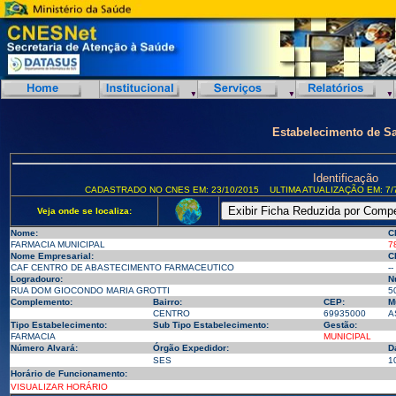
Estabelecimento de S
Identificação
CADASTRADO NO CNES EM: 23/10/2015
ULTIMA ATUALIZAÇÃO EM: 7/
Veja onde se localiza:
Nome:
C
FARMACIA MUNICIPAL
7
Nome Empresarial:
C
CAF CENTRO DE ABASTECIMENTO FARMACEUTICO
--
Logradouro:
N
RUA DOM GIOCONDO MARIA GROTTI
5
Complemento:
Bairro:
CEP:
M
CENTRO
69935000
A
Tipo Estabelecimento:
Sub Tipo Estabelecimento:
Gestão:
FARMACIA
MUNICIPAL
Número Alvará:
Órgão Expedidor:
D
SES
1
Horário de Funcionamento:
VISUALIZAR HORÁRIO